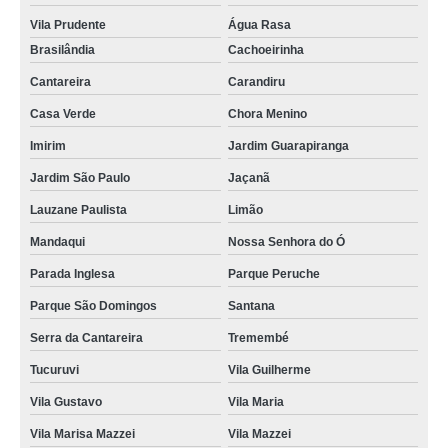
conserto de portões automáticos preço na Bananal
Vila Prudente
Água Rasa
conserto de portões em São Paulo na São Roque
Brasilândia
Cachoeirinha
conserto de portões de ferro preço na Chora Menino
Cantareira
Carandiru
consertos de portões em São Paulo na Água Azul
Casa Verde
Chora Menino
consertos de portões em SP na Taboão
Imirim
Jardim Guarapiranga
conserto de portões residenciais preço na Bananal
Jardim São Paulo
Jaçanã
consertos de portões na Ponte Grande
Lauzane Paulista
Limão
consertos de portões residenciais na Lavras
Mandaqui
Nossa Senhora do Ó
Parada Inglesa
Parque Peruche
conserto de placa de portão eletrônico no Limão
Parque São Domingos
Santana
onde encontrar conserto de portões em SP na Mooca
Serra da Cantareira
Tremembé
quanto custa conserto de portões em SP na São Roque
Tucuruvi
Vila Guilherme
quanto custa conserto de placa de portão eletrônico na Vila Barros
Vila Gustavo
Vila Maria
conserto de portões de alumínio preço em Belém
Vila Marisa Mazzei
Vila Mazzei
quanto custa conserto de placa de portão eletrônico na Bonsucesso