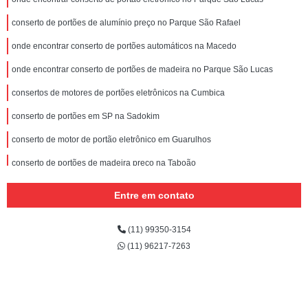
conserto de portões de alumínio preço no Parque São Rafael
onde encontrar conserto de portões automáticos na Macedo
onde encontrar conserto de portões de madeira no Parque São Lucas
consertos de motores de portões eletrônicos na Cumbica
conserto de portões em SP na Sadokim
conserto de motor de portão eletrônico em Guarulhos
conserto de portões de madeira preço na Taboão
consertos de portões de ferro no Limão
Entre em contato
conserto de portões de alumínio no Jardim Presidente Dutra
(11) 99350-3154
conserto de portão eletrônico preço na Taboão
(11) 96217-7263
onde encontrar conserto de portões na Invernada
onde encontrar empresa de conserto de portões no Parque São Lucas
consertos de portões de alumínio na Monte Carmelo