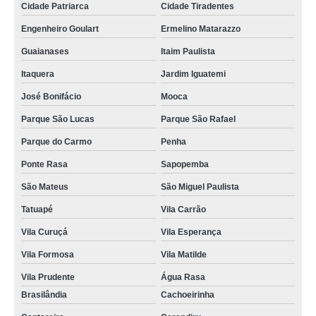
Cidade Patriarca
Cidade Tiradentes
Engenheiro Goulart
Ermelino Matarazzo
Guaianases
Itaim Paulista
Itaquera
Jardim Iguatemi
José Bonifácio
Mooca
Parque São Lucas
Parque São Rafael
Parque do Carmo
Penha
Ponte Rasa
Sapopemba
São Mateus
São Miguel Paulista
Tatuapé
Vila Carrão
Vila Curuçá
Vila Esperança
Vila Formosa
Vila Matilde
Vila Prudente
Água Rasa
Brasilândia
Cachoeirinha