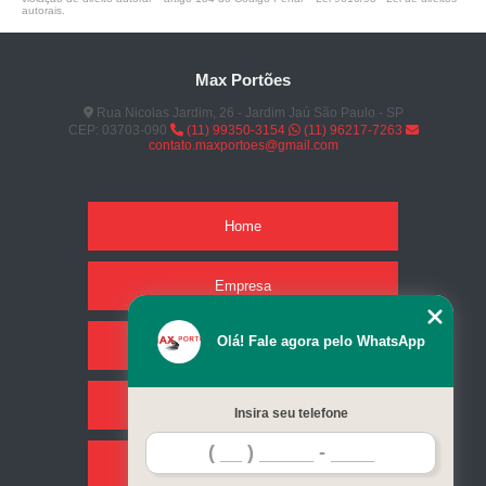
autorais
.
Max Portões
Rua Nicolas Jardim, 26 - Jardim Jaú São Paulo - SP
CEP: 03703-090
(11) 99350-3154
(11) 96217-7263
contato.maxportoes@gmail.com
Home
Empresa
Olá! Fale agora pelo WhatsApp
Missão
Serviços
Insira seu telefone
Contato