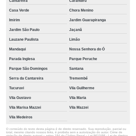
Cantareira
Carandiru
Casa Verde
Chora Menino
Imirim
Jardim Guarapiranga
Jardim São Paulo
Jaçanã
Lauzane Paulista
Limão
Mandaqui
Nossa Senhora do Ó
Parada Inglesa
Parque Peruche
Parque São Domingos
Santana
Serra da Cantareira
Tremembé
Tucuruvi
Vila Guilherme
Vila Gustavo
Vila Maria
Vila Marisa Mazzei
Vila Mazzei
Vila Medeiros
O conteúdo do texto desta página é de direito reservado. Sua reprodução, parcial ou
total, mesmo citando nossos links, é proibida sem a autorização do autor. Crime de
violação de direito autoral – artigo 184 do Código Penal –
Lei 9610/98 - Lei de direitos