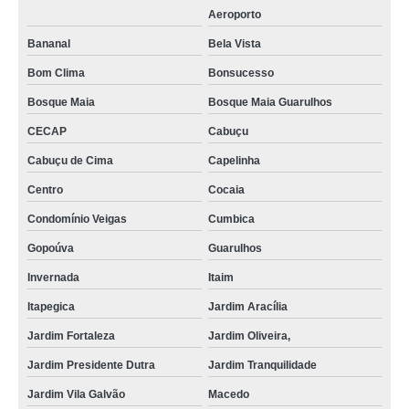
Aeroporto
Bananal
Bela Vista
Bom Clima
Bonsucesso
Bosque Maia
Bosque Maia Guarulhos
CECAP
Cabuçu
Cabuçu de Cima
Capelinha
Centro
Cocaia
Condomínio Veigas
Cumbica
Gopoúva
Guarulhos
Invernada
Itaim
Itapegica
Jardim Aracília
Jardim Fortaleza
Jardim Oliveira,
Jardim Presidente Dutra
Jardim Tranquilidade
Jardim Vila Galvão
Macedo