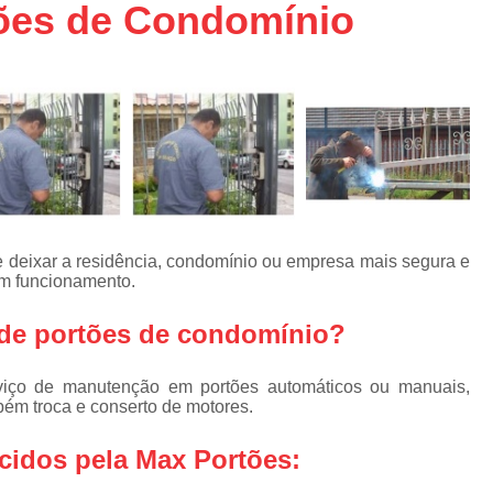
aço
ões de Condomínio
Conserto de Portões em SP
aço
Empresa de Conserto de Portõ
a
Conserto de Portão Automático 
e
Conserto de Portão de Ferro
Conserto de Portão Eletrônico em 
tica
Conserto de Portão em Sp
Conserto de Portão Residencial
e deixar a residência, condomínio ou empresa mais segura e
Conserto para Portões
Empres
om funcionamento.
Instalação de Portão
I
de portões de condomínio?
Instalação de Portão Automático Bas
iço de manutenção em portões automáticos ou manuais,
Instalação de Port
mbém troca e conserto de motores.
Instalação de Portão Eletrônico em São P
cidos pela Max Portões:
Instalar Portão Automático
I