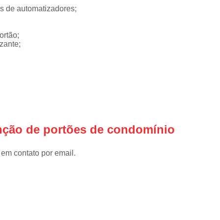
Instalar Portão Eletrônico
I
as de automatizadores;
Instalar Portão Eletrônico Deslizant
ortão;
Empresa de Manutenção de Port
zante;
Manutenção de Motores de Portão
Manutenção de Portão Basculant
Manutenção de Portão de Garage
Manutenção de Portão Eletrônico
Manutenção de Portão em Sp
nção de portões de condomínio
Manutenção de Portões Basculantes
 em contato por email.
Manutenção de Portões de Ferro
Manutenção de Portões Deslizantes
Manutenção de Portões em SP
Manutenção para Portão