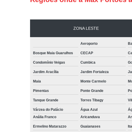
ZONA LESTE
Aeroporto
Ba
Bosque Maia Guarulhos
CECAP
C
Condomínio Veigas
Cumbica
G
Jardim Aracília
Jardim Fortaleza
Ja
Maia
Monte Carmelo
Mo
Pimentas
Ponte Grande
Po
Tanque Grande
Torres Tibagy
Vi
Várzea do Palácio
Água Azul
Ág
Anália Franco
Aricanduva
Ar
Ermelino Matarazzo
Guaianases
It