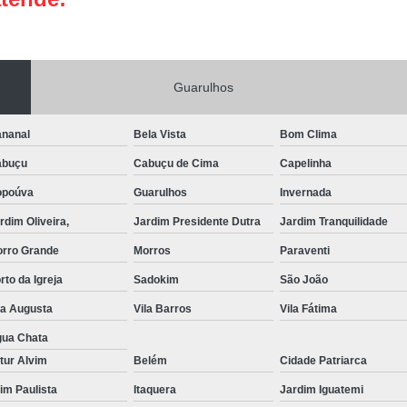
Portas de Aço Manual
Portas de Aço p
Portas de Aço para Residência
Portas
Guarulhos
Porta de Aço Automática Transvision
Po
Porta de Aço com Motor
P
nanal
Bela Vista
Bom Clima
Porta de Aço de Enrolar Elétrica
Porta
abuçu
Cabuçu de Cima
Capelinha
Porta de Aço para Garagem Automática
opoúva
Guarulhos
Invernada
Portas de Aço Automática Comercia
rdim Oliveira,
Jardim Presidente Dutra
Jardim Tranquilidade
Portas de Aço Automáticas
rro Grande
Morros
Paraventi
Portas de Aço de Enrolar Automáti
rto da Igreja
Sadokim
São João
Portas de Aço para Banheiro Automática
la Augusta
Vila Barros
Vila Fátima
Empresa de Reparo de Portão
Repar
ua Chata
tur Alvim
Belém
Cidade Patriarca
Reparo de Portão de Correr
aim Paulista
Itaquera
Jardim Iguatemi
Reparo de Portão Eletrônico