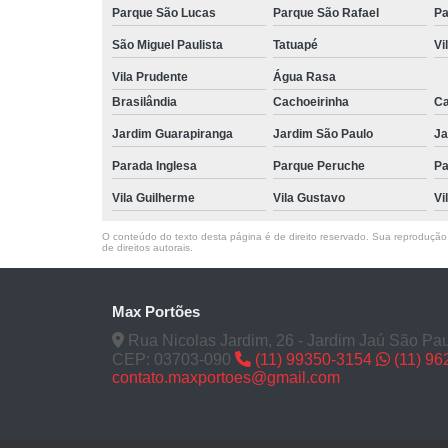
Parque São Lucas
Parque São Rafael
Pa
São Miguel Paulista
Tatuapé
Vi
Vila Prudente
Água Rasa
Brasilândia
Cachoeirinha
Ca
Jardim Guarapiranga
Jardim São Paulo
Ja
Parada Inglesa
Parque Peruche
Pa
Vila Guilherme
Vila Gustavo
Vi
O conteúdo do texto desta página é de direito reservado. Sua reprodução, 
de direitos autorais
.
Max Portões
Rua Nicolas Jardim, 26 - Jardim Jaú São Pau
CEP: 03703-090
(11) 99350-3154
(11) 9
contato.maxportoes@gmail.com