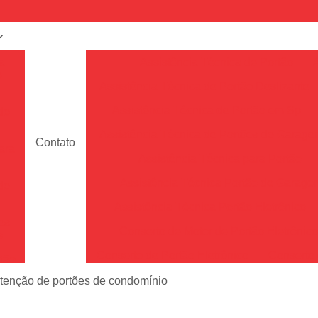
a
Assistência Técnica de Portão
e
Assistência Técnica de Portão Deslizante
Assistência Técnica de Portão em Sp
de
Assistência Técnica de Portões de Garag
Contato
ara
Assistência Técnica para Portão
Assistência Técnica Portão de Garage
de
Assistência Técnica Portão Eletrônico
es
Conserto de Motor de Portão Eletrônic
s
Conserto de Portão Eletrônico
Conserto 
tão
Conserto de Portões de Alumín
enção de portões de condomínio
aço
a
Conserto de Portões de Madeira