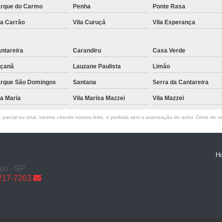
rque do Carmo
Penha
Ponte Rasa
Reparo de Portão em Sp
la Carrão
Vila Curuçá
Vila Esperança
Reparo de Portões de Garagem
Reparo
Reparo Portão de Garage
ntareira
Carandiru
Casa Verde
Trava Eletromagnética de Portão em São P
çanã
Lauzane Paulista
Limão
Trava Eletromagnética para Portão
rque São Domingos
Santana
Serra da Cantareira
Trava Eletromagnétic
la Maria
Vila Marisa Mazzei
Vila Mazzei
Trava Eletromagnética par
parcial ou total, mesmo citando nossos links, é proibida sem a autorização do autor. Crime de vi
Trava Eletromagnéti
Trava Eletromagnética para Portão Pivotan
H
Trava Eletromagnética
lo - SP
6217-7263