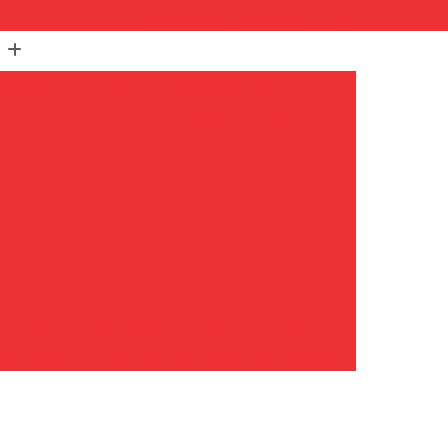
(11) 99350-3154
(11) 96217-7263
Assistência Técnica de Portão de Correr
Assistência Técnica de Portão em São Paulo
Assistência Técnica de Portões Basculantes
em
Assistência Técnica de Portões Industriais
Assistência Técnica Portão Automático
m
Assistência Técnica Portão Deslizante
Empresa de Assistência Técnica de Portão
o
Conserto de Placa de Portão Eletrônico
de Portões
Conserto de Portões Automáticos
io
Conserto de Portões de Ferro
Conserto de Portões em São Paulo