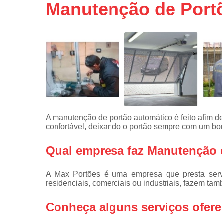
Portas de 
Manutenção de Port
Portas de 
automátic
Reparo d
portões
Travas
eletromagné
de portão
A manutenção de portão automático é feito afim d
confortável, deixando o portão sempre com um b
Qual empresa faz Manutenção 
A Max Portões é uma empresa que presta serv
residenciais, comerciais ou industriais, fazem ta
Conheça alguns serviços ofere