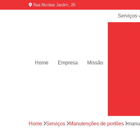
Rua Nicolas Jardim, 26
Serviços
Assistênci
técnica d
portões
Consertos 
portões
Home
Empresa
Missão
Consertos p
portões
Instalação 
portões
Manutençõ
de portõe
Motor de por
Home
Serviços
Manutenções de portões
manut
Motores de 
automátic