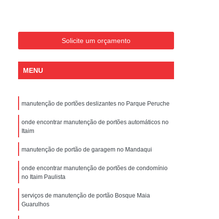
Conserto de Portões Residenciais
es
Conserto de Portão Automático
Sp
Conserto de Portão Basculante
Solicite um orçamento
Conserto de Portão de Garagem
MENU
Sp
Conserto de Portão em São Paulo
Conserto de Portão Pivotante
manutenção de portões deslizantes no Parque Peruche
Conserto de Portões Basculantes
a de Instalação de Portão Eletrônico
onde encontrar manutenção de portões automáticos no
Itaim
nstalação de Portão Automático
manutenção de portão de garagem no Mandaqui
culante
Instalação de Portão Eletrônico
onde encontrar manutenção de portões de condomínio
ão Eletrônico Basculante
no Itaim Paulista
aulo
Instalação de Portão Eletrônico em SP
serviços de manutenção de portão Bosque Maia
Guarulhos
nstalar Portão Automático Deslizante