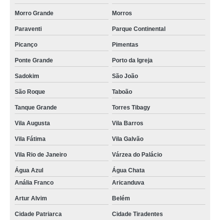
instalação de portões automáticos basculantes na Cumbica
Morro Grande
Morros
quanto custa instalar portão eletrônico basculante na Vila Augusta
Paraventi
Parque Continental
Picanço
Pimentas
onde encontrar instalar portão automático deslizante na Lauzane Paulista
Ponte Grande
Porto da Igreja
instalações de portões eletrônicos Parque São Domingos
Sadokim
São João
instalar portão automático na Vila Augusta
São Roque
Taboão
instalação de portão na Ponte Rasa
Tanque Grande
Torres Tibagy
instalação de portão eletrônico em SP preço na Cidade Tiradentes
Vila Augusta
Vila Barros
instalação de portão preço na Chora Menino
Vila Fátima
Vila Galvão
instalação de portão eletrônico em São Paulo no Jardim Presidente Dutra
Vila Rio de Janeiro
Várzea do Palácio
empresa de instalação de portão eletrônico onde encontrar na Vila Carrão
Água Azul
Água Chata
quanto custa instalação de portão em Engenheiro Goulart
Anália Franco
Aricanduva
instalação de portão eletrônico na Vila Medeiros
Artur Alvim
Belém
onde encontrar instalação de portão eletrônico em SP na Chora Menino
Cidade Patriarca
Cidade Tiradentes