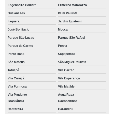
instalações de portões na Maia
Engenheiro Goulart
Ermelino Matarazzo
instalar portões automáticos no Tremembé
Guaianases
Itaim Paulista
Itaquera
Jardim Iguatemi
instalação de portões automáticos na Torres Tibagy
José Bonifácio
Mooca
instalar portão eletrônico basculante preço em Santana
Parque São Lucas
Parque São Rafael
instalar portão eletrônico deslizante no Capelinha
Parque do Carmo
Penha
onde encontrar instalação de portão no Jardim Vila Galvão
Ponte Rasa
Sapopemba
instalações de portões eletrônicos basculantes no Tatuapé
São Mateus
São Miguel Paulista
instalação de portão eletrônico na Cantareira
Tatuapé
Vila Carrão
instalar portão eletrônico deslizante na Casa Verde
Vila Curuçá
Vila Esperança
instalar portões automáticos deslizantes no Itaim
Vila Formosa
Vila Matilde
instalações de portões eletrônicos em SP na Vila Barros
Vila Prudente
Água Rasa
instalação de portões automáticos basculantes na Vila Gustavo
Brasilândia
Cachoeirinha
quanto custa instalar portão eletrônico no Carandiru
Cantareira
Carandiru