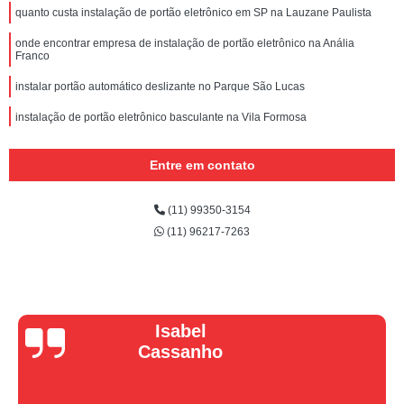
quanto custa instalação de portão eletrônico em SP na Lauzane Paulista
onde encontrar empresa de instalação de portão eletrônico na Anália
Franco
instalar portão automático deslizante no Parque São Lucas
instalação de portão eletrônico basculante na Vila Formosa
instalação de portão automático preço no Pimentas
Entre em contato
instalações de portões eletrônicos em São Paulo na Ponte Grande
onde encontrar instalação de portão eletrônico basculante na Vila Augusta
(11) 99350-3154
(11) 96217-7263
onde encontrar instalar portão eletrônico no Tremembé
onde encontrar empresa de instalação de portão eletrônico na Lavras
quanto custa instalação de portão eletrônico em São Paulo na Vila Medeiros
instalação de portão automático basculante preço no Jardim Iguatemi
Vera Maria
quanto custa instalar portão eletrônico basculante no Limão
instalar portões eletrônicos no Parque do Carmo