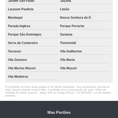
Jardim São Paulo
Jaçanã
Lauzane Paulista
Limão
Mandaqui
Nossa Senhora do Ó
Parada Inglesa
Parque Peruche
Parque São Domingos
Santana
Serra da Cantareira
Tremembé
Tucuruvi
Vila Guilherme
Vila Gustavo
Vila Maria
Vila Marisa Mazzei
Vila Mazzei
Vila Medeiros
O conteúdo do texto desta página é de direito reservado. Sua reprodução, parcial ou
total, mesmo citando nossos links, é proibida sem a autorização do autor. Crime de
violação de direito autoral – artigo 184 do Código Penal –
Lei 9610/98 - Lei de direitos
autorais
.
Max Portões