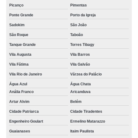
venda de motor de aço automático para portão Tanque Grande
Picanço
Pimentas
empresa de motor porta de aço automática Parque Peruche
Ponte Grande
Porto da Igreja
motor porta aço automática Vila Barros
Sadokim
São João
motor porta aço enrolar Vila Formosa
São Roque
Taboão
Tanque Grande
Torres Tibagy
venda de motor automático de aço Artur Alvim
Vila Augusta
Vila Barros
motor automático de aço Vila Prudente
Vila Fátima
Vila Galvão
motor para porta de aço de enrolar Porto da Igreja
Vila Rio de Janeiro
Várzea do Palácio
Água Azul
Água Chata
Anália Franco
Aricanduva
Artur Alvim
Belém
Cidade Patriarca
Cidade Tiradentes
Engenheiro Goulart
Ermelino Matarazzo
Guaianases
Itaim Paulista