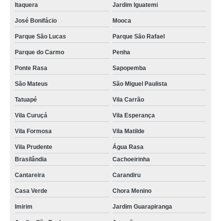
Itaquera
Jardim Iguatemi
José Bonifácio
Mooca
Parque São Lucas
Parque São Rafael
Parque do Carmo
Penha
Ponte Rasa
Sapopemba
São Mateus
São Miguel Paulista
Tatuapé
Vila Carrão
Vila Curuçá
Vila Esperança
Vila Formosa
Vila Matilde
Vila Prudente
Água Rasa
Brasilândia
Cachoeirinha
Cantareira
Carandiru
Casa Verde
Chora Menino
Imirim
Jardim Guarapiranga