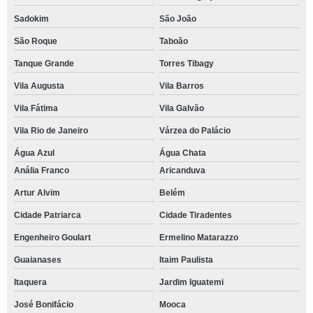
Sadokim
São João
São Roque
Taboão
Tanque Grande
Torres Tibagy
Vila Augusta
Vila Barros
Vila Fátima
Vila Galvão
Vila Rio de Janeiro
Várzea do Palácio
Água Azul
Água Chata
Anália Franco
Aricanduva
Artur Alvim
Belém
Cidade Patriarca
Cidade Tiradentes
Engenheiro Goulart
Ermelino Matarazzo
Guaianases
Itaim Paulista
Itaquera
Jardim Iguatemi
José Bonifácio
Mooca