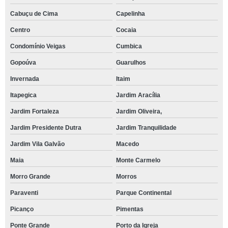
Cabuçu de Cima
Capelinha
Centro
Cocaia
Condomínio Veigas
Cumbica
Gopoúva
Guarulhos
Invernada
Itaim
Itapegica
Jardim Aracília
Jardim Fortaleza
Jardim Oliveira,
Jardim Presidente Dutra
Jardim Tranquilidade
Jardim Vila Galvão
Macedo
Maia
Monte Carmelo
Morro Grande
Morros
Paraventi
Parque Continental
Picanço
Pimentas
Ponte Grande
Porto da Igreja