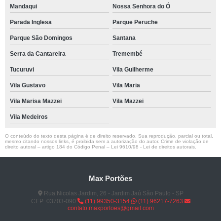
Mandaqui
Nossa Senhora do Ó
Parada Inglesa
Parque Peruche
Parque São Domingos
Santana
Serra da Cantareira
Tremembé
Tucuruvi
Vila Guilherme
Vila Gustavo
Vila Maria
Vila Marisa Mazzei
Vila Mazzei
Vila Medeiros
O conteúdo do texto desta página é de direito reservado. Sua reprodução, parcial ou total,
mesmo citando nossos links, é proibida sem a autorização do autor. Crime de violação de
direito autoral – artigo 184 do Código Penal –
Lei 9610/98 - Lei de direitos autorais
.
Max Portões
Rua Nicolas Jardim, 26 - Jardim Jaú São Paulo - SP
CEP: 03703-090
(11) 99350-3154
(11) 96217-7263
contato.maxportoes@gmail.com