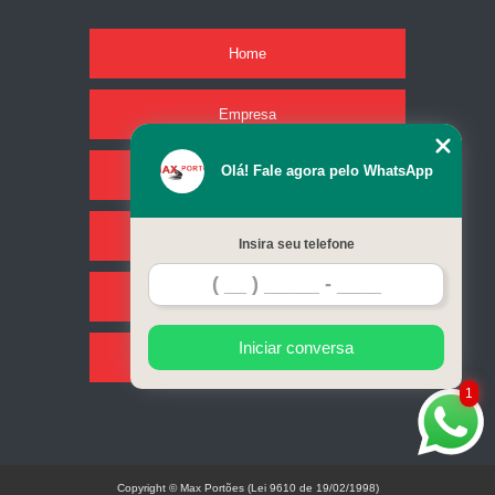
Home
Empresa
Olá! Fale agora pelo WhatsApp
Missão
Serviços
Insira seu telefone
Contato
Iniciar conversa
Mapa do site
1
Copyright © Max Portões (Lei 9610 de 19/02/1998)