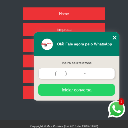
Home
Empresa
Olá! Fale agora pelo WhatsApp
Missão
Serviços
Insira seu telefone
Contato
Iniciar conversa
Mapa do site
1
Copyright © Max Portões (Lei 9610 de 19/02/1998)