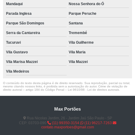
Mandaqui
Nossa Senhora do Ó
Parada Inglesa
Parque Peruche
Parque São Domingos
Santana
Serra da Cantareira
Tremembé
Tucuruvi
Vila Guilherme
Vila Gustavo
Vila Maria
Vila Marisa Mazzei
Vila Mazzei
Vila Medeiros
O conteúdo do texto desta página é de direito reservado. Sua reprodução, parcial ou total,
mesmo citando nossos links, é proibida sem a autorização do autor. Crime de violação de
direito autoral – artigo 184 do Código Penal –
Lei 9610/98 - Lei de direitos autorais
.
Max Portões
Rua Nicolas Jardim, 26 - Jardim Jaú São Paulo - SP
CEP: 03703-090
(11) 99350-3154
(11) 96217-7263
contato.maxportoes@gmail.com