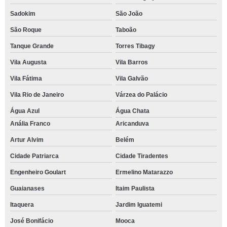
Sadokim
São João
São Roque
Taboão
Tanque Grande
Torres Tibagy
Vila Augusta
Vila Barros
Vila Fátima
Vila Galvão
Vila Rio de Janeiro
Várzea do Palácio
Água Azul
Água Chata
Anália Franco
Aricanduva
Artur Alvim
Belém
Cidade Patriarca
Cidade Tiradentes
Engenheiro Goulart
Ermelino Matarazzo
Guaianases
Itaim Paulista
Itaquera
Jardim Iguatemi
José Bonifácio
Mooca