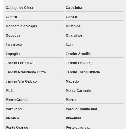
Cabuçu de Cima
Capelinha
Centro
Cocaia
Condomínio Veigas
Cumbica
Gopoúva
Guarulhos
Invernada
Itaim
Itapegica
Jardim Aracília
Jardim Fortaleza
Jardim Oliveira,
Jardim Presidente Dutra
Jardim Tranquilidade
Jardim Vila Galvão
Macedo
Maia
Monte Carmelo
Morro Grande
Morros
Paraventi
Parque Continental
Picanço
Pimentas
Ponte Grande
Porto da Igreja