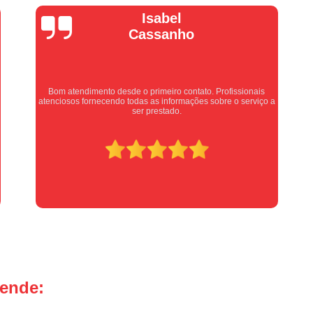
Manutenção Portão de Garage
Vera Maria
Manutenção Portão Eletrônico
Motor de Portão Basculante
Motor de P
Motor de Portão de Levantar
Motor de 
Motor de Portão Eletrônico Industr
Equipe nota 10, trabalho rápido com excelência , super
organizados. Super indico.
Motor de Portão em Sp
Motor de P
Motor de Portão Rápido
Motor Auto
Motor de Aço Automático para Portão
Motor de Porta Aço
Mot
Motor para Porta de Aço Automátic
Motor para Porta de Enrolar Auto
Motor Porta Aço Enrolar
Motor P
tende:
Porta de Aço para Garagem
Portas d
Portas de Aço de Correr
Portas de