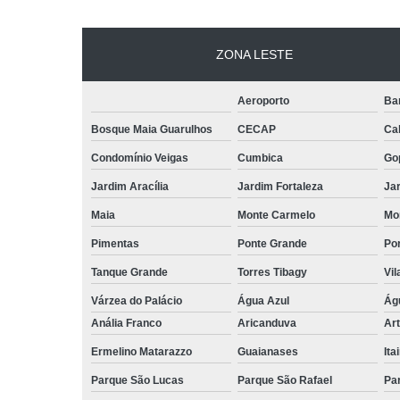
ZONA LESTE
Aeroporto
Ba
Bosque Maia Guarulhos
CECAP
Ca
Condomínio Veigas
Cumbica
Go
Jardim Aracília
Jardim Fortaleza
Jar
Maia
Monte Carmelo
Mo
Pimentas
Ponte Grande
Por
Tanque Grande
Torres Tibagy
Vil
Várzea do Palácio
Água Azul
Ág
Anália Franco
Aricanduva
Art
Ermelino Matarazzo
Guaianases
Ita
Parque São Lucas
Parque São Rafael
Pa