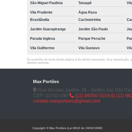
São Miguel Paulista
Tatuapé
Vil
Vila Prudente
Água Rasa
Brasilândia
Cachoeirinha
Can
Jardim Guarapiranga
Jardim São Paulo
Ja
Parada Inglesa
Parque Peruche
Pa
Vila Guilherme
Vila Gustavo
Vil
O conteúdo do texto desta página é de direito reservado. Sua reprodução, pa
direitos autorais
.
Max Portões
Rua Nicolas Jardim, 26 - Jardim Jaú São Pau
CEP: 03703-090
(11) 99350-3154
(11) 9
contato.maxportoes@gmail.com
Copyright © Max Portões (Lei 9610 de 19/02/1998)