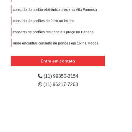
nstalar Portão Eletrônico Basculante
conserto de portão eletrônico preço na Vila Formosa
e
Empresa de Manutenção de Portão
conserto de portões de ferro no Imirim
ões
Manutenção de Motor de Portão
 Automático
Manutenção de Portão
conserto de portões residenciais preço na Bananal
e
Manutenção de Portão de Correr
onde encontrar conserto de portões em SP na Mooca
m
Manutenção de Portão Deslizante
onde encontrar conserto de placa de portão eletrônico
na Tanque Grande
Entre em contato
Manutenção de Portão em São Paulo
Manutenção de Portões Automáticos
(11) 99350-3154
Manutenção de Portões de Condomínio
(11) 96217-7263
Manutenção de Portões de Garagem
Manutenção de Portões em São Paulo
Manutenção de Portões Industriais
Manutenção Portão Automático