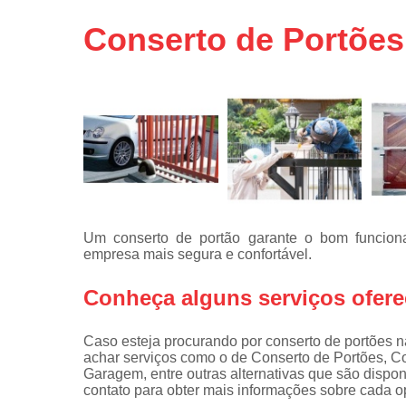
Portas de 
Conserto de Portõe
Portas de 
automátic
Reparo d
portões
Travas
eletromagné
de portão
Um conserto de portão garante o bom funciona
empresa mais segura e confortável.
Conheça alguns serviços ofere
Caso esteja procurando por conserto de portões 
achar serviços como o de Conserto de Portões, C
Garagem, entre outras alternativas que são dispo
contato para obter mais informações sobre cada o