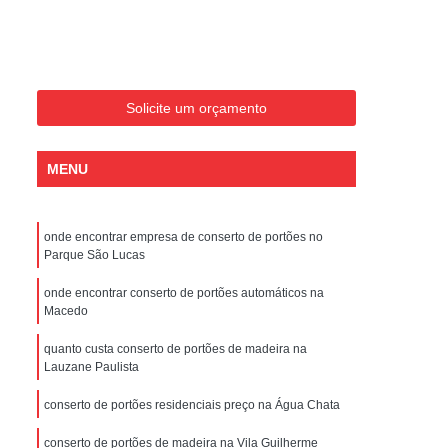
Conserto de Portões Residenciais
es
Conserto de Portão Automático
Sp
Conserto de Portão Basculante
Solicite um orçamento
Conserto de Portão de Garagem
Sp
Conserto de Portão em São Paulo
MENU
Conserto de Portão Pivotante
Conserto de Portões Basculantes
onde encontrar empresa de conserto de portões no
a de Instalação de Portão Eletrônico
Parque São Lucas
nstalação de Portão Automático
onde encontrar conserto de portões automáticos na
Macedo
culante
Instalação de Portão Eletrônico
quanto custa conserto de portões de madeira na
ão Eletrônico Basculante
Lauzane Paulista
aulo
Instalação de Portão Eletrônico em SP
conserto de portões residenciais preço na Água Chata
nstalar Portão Automático Deslizante
conserto de portões de madeira na Vila Guilherme