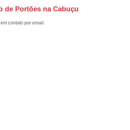
Instalar Portão Eletrônico
I
to de Portões na Cabuçu
Instalar Portão Eletrônico Deslizant
Empresa de Manutenção de Port
 em contato por email.
Manutenção de Motores de Portão
Manutenção de Portão Basculant
Manutenção de Portão de Garage
Manutenção de Portão Eletrônico
Manutenção de Portão em Sp
Manutenção de Portões Basculantes
Manutenção de Portões de Ferro
Manutenção de Portões Deslizantes
Manutenção de Portões em SP
Manutenção para Portão