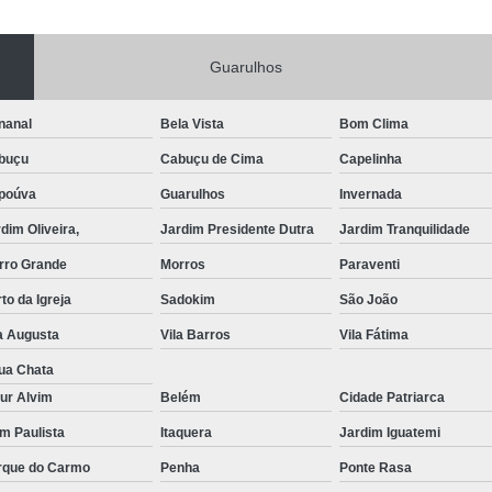
Portas de Aço Manual
Portas de Aço p
Guarulhos
Portas de Aço para Residência
Portas
Porta de Aço Automática Transvision
Po
nanal
Bela Vista
Bom Clima
Porta de Aço com Motor
P
buçu
Cabuçu de Cima
Capelinha
Porta de Aço de Enrolar Elétrica
Porta
poúva
Guarulhos
Invernada
Porta de Aço para Garagem Automática
dim Oliveira,
Jardim Presidente Dutra
Jardim Tranquilidade
Portas de Aço Automática Comercia
rro Grande
Morros
Paraventi
Portas de Aço Automáticas
to da Igreja
Sadokim
São João
Portas de Aço de Enrolar Automáti
a Augusta
Vila Barros
Vila Fátima
Portas de Aço para Banheiro Automática
ua Chata
ur Alvim
Belém
Cidade Patriarca
Empresa de Reparo de Portão
Repar
im Paulista
Itaquera
Jardim Iguatemi
Reparo de Portão de Correr
rque do Carmo
Penha
Ponte Rasa
Reparo de Portão Eletrônico