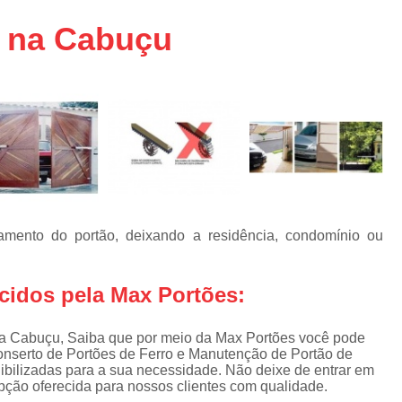
aço
Conserto de Portões em SP
s na Cabuçu
aço
Empresa de Conserto de Portõ
a
Conserto de Portão Automático 
e
Conserto de Portão de Ferro
Conserto de Portão Eletrônico em 
tica
Conserto de Portão em Sp
Conserto de Portão Residencial
Conserto para Portões
Empres
mento do portão, deixando a residência, condomínio ou
Instalação de Portão
I
Instalação de Portão Automático Bas
cidos pela Max Portões:
Instalação de Port
na Cabuçu, Saiba que por meio da Max Portões você pode
Instalação de Portão Eletrônico em São P
onserto de Portões de Ferro e Manutenção de Portão de
nibilizadas para a sua necessidade. Não deixe de entrar em
Instalar Portão Automático
I
pção oferecida para nossos clientes com qualidade.