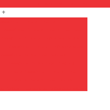
(11) 99350-3154
(11) 96217-7263
Assistência Técnica de Portão de Correr
Assistência Técnica de Portão em São Paulo
Assistência Técnica de Portões Basculantes
em
Assistência Técnica de Portões Industriais
Assistência Técnica Portão Automático
m
Assistência Técnica Portão Deslizante
Empresa de Assistência Técnica de Portão
o
Conserto de Placa de Portão Eletrônico
de Portões
Conserto de Portões Automáticos
io
Conserto de Portões de Ferro
Conserto de Portões em São Paulo