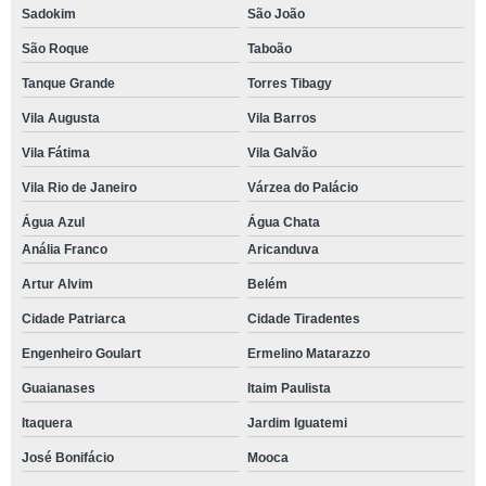
Sadokim
São João
São Roque
Taboão
Tanque Grande
Torres Tibagy
Vila Augusta
Vila Barros
Vila Fátima
Vila Galvão
Vila Rio de Janeiro
Várzea do Palácio
Água Azul
Água Chata
Anália Franco
Aricanduva
Artur Alvim
Belém
Cidade Patriarca
Cidade Tiradentes
Engenheiro Goulart
Ermelino Matarazzo
Guaianases
Itaim Paulista
Itaquera
Jardim Iguatemi
José Bonifácio
Mooca