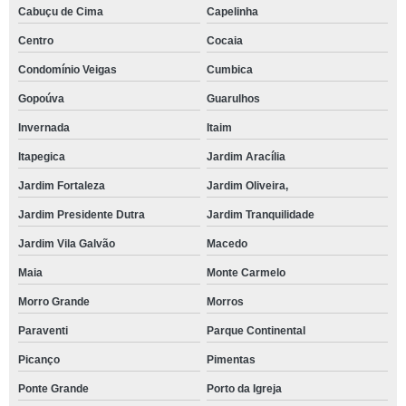
Cabuçu de Cima
Capelinha
Centro
Cocaia
Condomínio Veigas
Cumbica
Gopoúva
Guarulhos
Invernada
Itaim
Itapegica
Jardim Aracília
Jardim Fortaleza
Jardim Oliveira,
Jardim Presidente Dutra
Jardim Tranquilidade
Jardim Vila Galvão
Macedo
Maia
Monte Carmelo
Morro Grande
Morros
Paraventi
Parque Continental
Picanço
Pimentas
Ponte Grande
Porto da Igreja