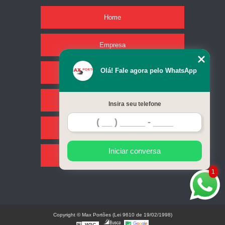
Home
Empresa
Olá! Fale agora pelo WhatsApp
Missão
Serviços
Insira seu telefone
Contato
Iniciar conversa
Mapa do site
1
Copyright © Max Portões (Lei 9610 de 19/02/1998)
W3C