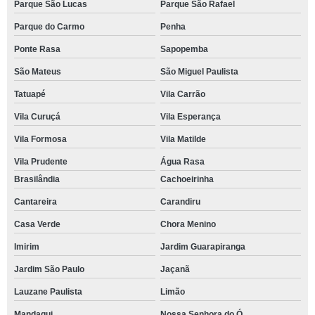
Parque São Lucas
Parque São Rafael
Parque do Carmo
Penha
Ponte Rasa
Sapopemba
São Mateus
São Miguel Paulista
Tatuapé
Vila Carrão
Vila Curuçá
Vila Esperança
Vila Formosa
Vila Matilde
Vila Prudente
Água Rasa
Brasilândia
Cachoeirinha
Cantareira
Carandiru
Casa Verde
Chora Menino
Imirim
Jardim Guarapiranga
Jardim São Paulo
Jaçanã
Lauzane Paulista
Limão
Mandaqui
Nossa Senhora do Ó