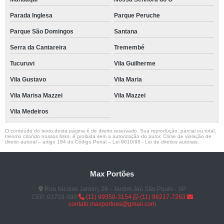
Parada Inglesa
Parque Peruche
Parque São Domingos
Santana
Serra da Cantareira
Tremembé
Tucuruvi
Vila Guilherme
Vila Gustavo
Vila Maria
Vila Marisa Mazzei
Vila Mazzei
Vila Medeiros
O conteúdo do texto desta página é de direito reservado. Sua reprodução, parcial ou total,
mesmo citando nossos links, é proibida sem a autorização do autor. Crime de violação de
direito autoral – artigo 184 do Código Penal –
Lei 9610/98 - Lei de direitos autorais
.
Max Portões
Rua Nicolas Jardim, 26 - Jardim Jaú São Paulo - SP
CEP: 03703-090
(11) 99350-3154
(11) 96217-7263
contato.maxportoes@gmail.com