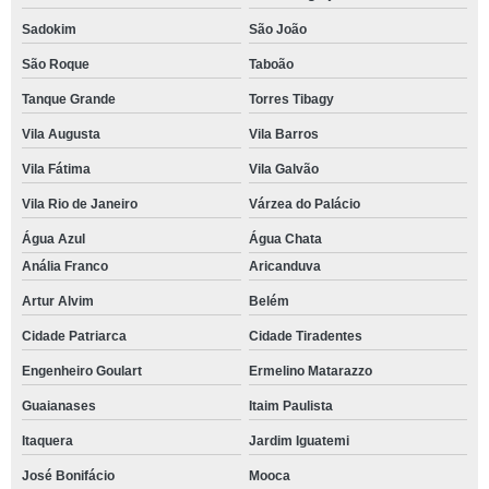
Sadokim
São João
São Roque
Taboão
Tanque Grande
Torres Tibagy
Vila Augusta
Vila Barros
Vila Fátima
Vila Galvão
Vila Rio de Janeiro
Várzea do Palácio
Água Azul
Água Chata
Anália Franco
Aricanduva
Artur Alvim
Belém
Cidade Patriarca
Cidade Tiradentes
Engenheiro Goulart
Ermelino Matarazzo
Guaianases
Itaim Paulista
Itaquera
Jardim Iguatemi
José Bonifácio
Mooca