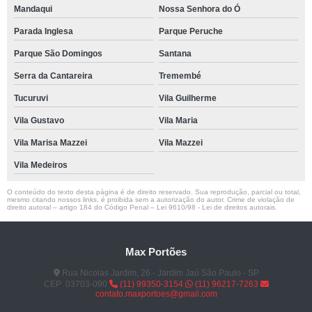
Mandaqui
Nossa Senhora do Ó
Parada Inglesa
Parque Peruche
Parque São Domingos
Santana
Serra da Cantareira
Tremembé
Tucuruvi
Vila Guilherme
Vila Gustavo
Vila Maria
Vila Marisa Mazzei
Vila Mazzei
Vila Medeiros
O conteúdo do texto desta página é de direito reservado. Sua reprodução, parcial ou total,
mesmo citando nossos links, é proibida sem a autorização do autor. Crime de violação de
direito autoral – artigo 184 do Código Penal –
Lei 9610/98 - Lei de direitos autorais
.
Max Portões
Rua Nicolas Jardim, 26 - Jardim Jaú São Paulo - SP
CEP: 03703-090
(11) 99350-3154
(11) 96217-7263
contato.maxportoes@gmail.com