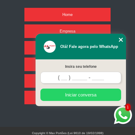
Home
Empresa
Olá! Fale agora pelo WhatsApp
Missão
Serviços
Insira seu telefone
Contato
Iniciar conversa
Mapa do site
1
Copyright © Max Portões (Lei 9610 de 19/02/1998)