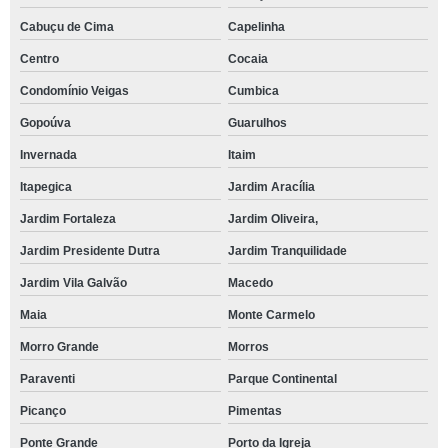
Cabuçu de Cima
Capelinha
Centro
Cocaia
Condomínio Veigas
Cumbica
Gopoúva
Guarulhos
Invernada
Itaim
Itapegica
Jardim Aracília
Jardim Fortaleza
Jardim Oliveira,
Jardim Presidente Dutra
Jardim Tranquilidade
Jardim Vila Galvão
Macedo
Maia
Monte Carmelo
Morro Grande
Morros
Paraventi
Parque Continental
Picanço
Pimentas
Ponte Grande
Porto da Igreja