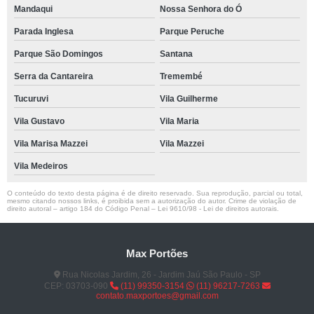
Mandaqui
Nossa Senhora do Ó
Parada Inglesa
Parque Peruche
Parque São Domingos
Santana
Serra da Cantareira
Tremembé
Tucuruvi
Vila Guilherme
Vila Gustavo
Vila Maria
Vila Marisa Mazzei
Vila Mazzei
Vila Medeiros
O conteúdo do texto desta página é de direito reservado. Sua reprodução, parcial ou total,
mesmo citando nossos links, é proibida sem a autorização do autor. Crime de violação de
direito autoral – artigo 184 do Código Penal –
Lei 9610/98 - Lei de direitos autorais
.
Max Portões
Rua Nicolas Jardim, 26 - Jardim Jaú São Paulo - SP
CEP: 03703-090
(11) 99350-3154
(11) 96217-7263
contato.maxportoes@gmail.com