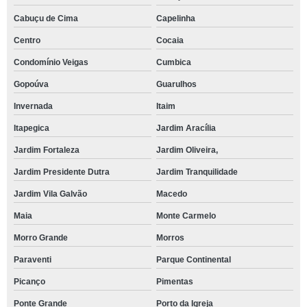
Cabuçu de Cima
Capelinha
Centro
Cocaia
Condomínio Veigas
Cumbica
Gopoúva
Guarulhos
Invernada
Itaim
Itapegica
Jardim Aracília
Jardim Fortaleza
Jardim Oliveira,
Jardim Presidente Dutra
Jardim Tranquilidade
Jardim Vila Galvão
Macedo
Maia
Monte Carmelo
Morro Grande
Morros
Paraventi
Parque Continental
Picanço
Pimentas
Ponte Grande
Porto da Igreja