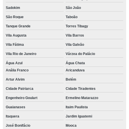
Sadokim
São João
São Roque
Taboão
Tanque Grande
Torres Tibagy
Vila Augusta
Vila Barros
Vila Fátima
Vila Galvão
Vila Rio de Janeiro
Várzea do Palácio
Água Azul
Água Chata
Anália Franco
Aricanduva
Artur Alvim
Belém
Cidade Patriarca
Cidade Tiradentes
Engenheiro Goulart
Ermelino Matarazzo
Guaianases
Itaim Paulista
Itaquera
Jardim Iguatemi
José Bonifácio
Mooca