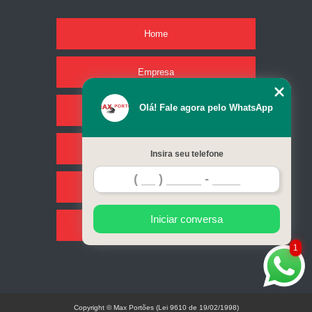
Home
Empresa
Olá! Fale agora pelo WhatsApp
Missão
Serviços
Insira seu telefone
Contato
Iniciar conversa
Mapa do site
1
Copyright © Max Portões (Lei 9610 de 19/02/1998)