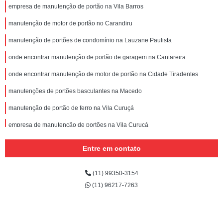
empresa de manutenção de portão na Vila Barros
manutenção de motor de portão no Carandiru
manutenção de portões de condomínio na Lauzane Paulista
onde encontrar manutenção de portão de garagem na Cantareira
onde encontrar manutenção de motor de portão na Cidade Tiradentes
manutenções de portões basculantes na Macedo
manutenção de portão de ferro na Vila Curuçá
empresa de manutenção de portões na Vila Curuçá
manutenção de portões de ferro Jardim Oliveira,
Entre em contato
onde encontrar manutenção de portões eletrônicos na Chora Menino
(11) 99350-3154
manutenção de portão de garagem preço no Jardim Fortaleza
(11) 96217-7263
manutenção de portões deslizantes no Jardim Vila Galvão
quanto custa manutenção de portões em São Paulo em Engenheiro Goulart