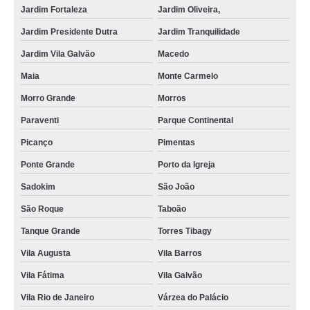
onde encontrar manutenção portão basculante na Sadokim
Jardim Fortaleza
Jardim Oliveira,
quanto custa manutenção de portões de condomínio no Mandaqui
Jardim Presidente Dutra
Jardim Tranquilidade
manutenção de motor de portão automático Jardim Oliveira,
Jardim Vila Galvão
Macedo
Maia
Monte Carmelo
manutenções de portões de garagens em São Mateus
Morro Grande
Morros
manutenção de portões deslizantes na Bonsucesso
Paraventi
Parque Continental
manutenção de portão de garagem preço no Parque do Carmo
Picanço
Pimentas
manutenção de portões automáticos na Vila Mazzei
Ponte Grande
Porto da Igreja
manutenção de portões em SP no Várzea do Palácio
Sadokim
São João
manutenção de motor de portão automático no Morros
São Roque
Taboão
onde encontrar empresa de manutenção de portões em Artur Alvim
Tanque Grande
Torres Tibagy
manutenção de portão em São Paulo na Paraventi
Vila Augusta
Vila Barros
manutenção de motores de portões na Ponte Grande
Vila Fátima
Vila Galvão
manutenções de portões de garagens em Artur Alvim
Vila Rio de Janeiro
Várzea do Palácio