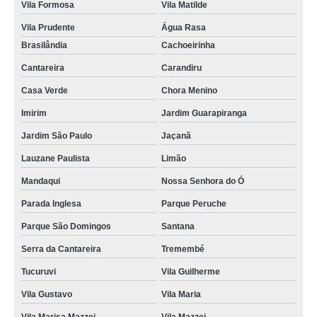
Vila Formosa
Vila Matilde
manutenção de portões de ferro no Várzea do Palácio
Vila Prudente
Água Rasa
Brasilândia
Cachoeirinha
empresa de manutenção de portão no Centro
Cantareira
Carandiru
serviços de manutenção de portão preço no Morro Grande
Casa Verde
Chora Menino
quanto custa manutenção de motores de portão automático no Itaim Paulista
Imirim
Jardim Guarapiranga
manutenção de portão eletrônico na Água Chata
Jardim São Paulo
Jaçanã
manutenção de portões eletrônicos preço na Vila Maria
Lauzane Paulista
Limão
manutenção de motor de portão na Vila Maria
Mandaqui
Nossa Senhora do Ó
manutenção de portão de ferro na Porto da Igreja
Parada Inglesa
Parque Peruche
manutenção de portão automático no Jardim Aracília
Parque São Domingos
Santana
quanto custa manutenção de portões de ferro no Itaim Paulista
Serra da Cantareira
Tremembé
manutenção de portão basculante na Invernada
Tucuruvi
Vila Guilherme
quanto custa manutenção de motor de portão na Lavras
Vila Gustavo
Vila Maria
quanto custa manutenção de portões eletrônicos na Invernada