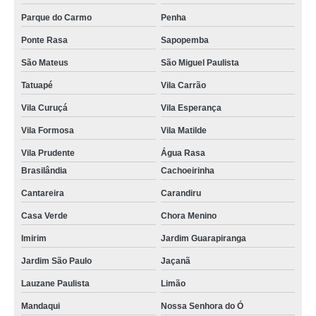
manutenção de portão na Água Azul
Parque do Carmo
Penha
Ponte Rasa
Sapopemba
manutenções portão deslizante na Cocaia
São Mateus
São Miguel Paulista
quanto custa manutenção portão eletrônico na Água Azul
Tatuapé
Vila Carrão
quanto custa manutenção de portão na Vila Formosa
Vila Curuçá
Vila Esperança
onde encontrar manutenção de portão na Vila Fátima
Vila Formosa
Vila Matilde
empresa de manutenção de portão em são paulo no Jardim Vila Galvão
Vila Prudente
Água Rasa
manutenção de portões industriais na Vila Prudente
Brasilândia
Cachoeirinha
empresa de manutenção de portões industriais na Vila Carrão
Cantareira
Carandiru
manutenção portão deslizante preço na Serra da Cantareira
Casa Verde
Chora Menino
manutenção de portão preço no Jardim Fortaleza
Imirim
Jardim Guarapiranga
empresa de manutenção de portão na Maia
Jardim São Paulo
Jaçanã
quanto custa manutenção de portões industriais na Água Chata
Lauzane Paulista
Limão
manutenções de portão de correr no Mandaqui
Mandaqui
Nossa Senhora do Ó