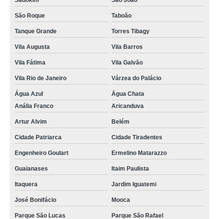
Sadokim
São João
empresa de manutenção portão de garagem em Guarulhos
São Roque
Taboão
Tanque Grande
Torres Tibagy
empresa de manutenção portão automático na Água Azul
Vila Augusta
Vila Barros
manutenções portão automático na Vila Formosa
Vila Fátima
Vila Galvão
quanto custa manutenção para portão na Chora Menino
Vila Rio de Janeiro
Várzea do Palácio
onde encontrar manutenção de portão no Parque Peruche
Água Azul
Água Chata
manutenção de portão de correr preço no Jardim Tranquilidade
Anália Franco
Aricanduva
manutenção de portão em são paulo preço na Anália Franco
Artur Alvim
Belém
manutenção portão de garagem em Engenheiro Goulart
Cidade Patriarca
Cidade Tiradentes
manutenções de portões basculantes na Bananal
Engenheiro Goulart
Ermelino Matarazzo
quanto custa manutenção de portões basculantes no Jardim Tranquilidade
Guaianases
Itaim Paulista
manutenção para portão preço na Nossa Senhora do Ó
Itaquera
Jardim Iguatemi
empresa de manutenção para portão em Sapopemba
José Bonifácio
Mooca
empresa de manutenção de portão de correr em Itaquera
Parque São Lucas
Parque São Rafael