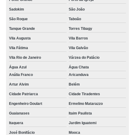
manutenção portão eletrônico preço no Jardim Tranquilidade
Sadokim
São João
manutenção portão de garagem no Parque Continental
São Roque
Taboão
Tanque Grande
Torres Tibagy
empresa de manutenção de portão de correr na São Roque
Vila Augusta
Vila Barros
quanto custa manutenção de portão em são paulo na Lauzane Paulista
Vila Fátima
Vila Galvão
empresas de manutenção de portão em São Mateus
Vila Rio de Janeiro
Várzea do Palácio
manutenção portão eletrônico na Maia
Água Azul
Água Chata
manutenções de portão deslizante Jardim Oliveira,
Anália Franco
Aricanduva
quanto custa manutenção de portão deslizante no Jardim Vila Galvão
Artur Alvim
Belém
manutenções portão deslizante na Vila Medeiros
Cidade Patriarca
Cidade Tiradentes
empresa de manutenção portão deslizante na Vila Fátima
Engenheiro Goulart
Ermelino Matarazzo
manutenção portão eletrônico preço na Paraventi
Guaianases
Itaim Paulista
manutenções de portão de correr no Mandaqui
Itaquera
Jardim Iguatemi
empresa de manutenção de portão de correr na Água Azul
José Bonifácio
Mooca