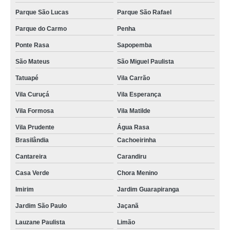
empresa de manutenção portão eletrônico em Guaianases
Parque São Lucas
Parque São Rafael
manutenção de portão em sp na Lavras
Parque do Carmo
Penha
Ponte Rasa
Sapopemba
manutenção de portão em são paulo na São João
São Mateus
São Miguel Paulista
quanto custa manutenção portão eletrônico na Casa Verde
Tatuapé
Vila Carrão
manutenção de portões de garagem no Parque Continental
Vila Curuçá
Vila Esperança
empresa de manutenção de portão em sp na Cantareira
Vila Formosa
Vila Matilde
quanto custa manutenção de portão no Parque Continental
Vila Prudente
Água Rasa
manutenções de portão em sp na Bananal
Brasilândia
Cachoeirinha
empresa de manutenção portão eletrônico na Serra da Cantareira
Cantareira
Carandiru
quanto custa manutenção de portão em sp no Jardim São Paulo
Casa Verde
Chora Menino
quanto custa manutenção de portões basculantes na Porto da Igreja
Imirim
Jardim Guarapiranga
manutenções de portões basculantes na Parada Inglesa
Jardim São Paulo
Jaçanã
empresa de manutenção para portão na Vila Barros
Lauzane Paulista
Limão