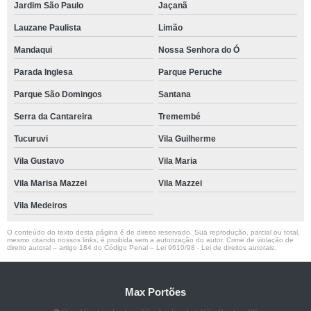
Jardim São Paulo
Jaçanã
Lauzane Paulista
Limão
Mandaqui
Nossa Senhora do Ó
Parada Inglesa
Parque Peruche
Parque São Domingos
Santana
Serra da Cantareira
Tremembé
Tucuruvi
Vila Guilherme
Vila Gustavo
Vila Maria
Vila Marisa Mazzei
Vila Mazzei
Vila Medeiros
O conteúdo do texto desta página é de direito reservado. Sua reprodução, parcial ou total,
mesmo citando nossos links, é proibida sem a autorização do autor. Crime de violação de
direito autoral – artigo 184 do Código Penal –
Lei 9610/98 - Lei de direitos autorais
.
Max Portões