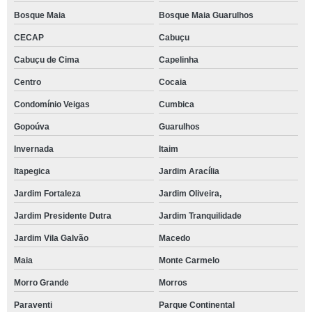
Bosque Maia
Bosque Maia Guarulhos
CECAP
Cabuçu
Cabuçu de Cima
Capelinha
Centro
Cocaia
Condomínio Veigas
Cumbica
Gopoúva
Guarulhos
Invernada
Itaim
Itapegica
Jardim Aracília
Jardim Fortaleza
Jardim Oliveira,
Jardim Presidente Dutra
Jardim Tranquilidade
Jardim Vila Galvão
Macedo
Maia
Monte Carmelo
Morro Grande
Morros
Paraventi
Parque Continental