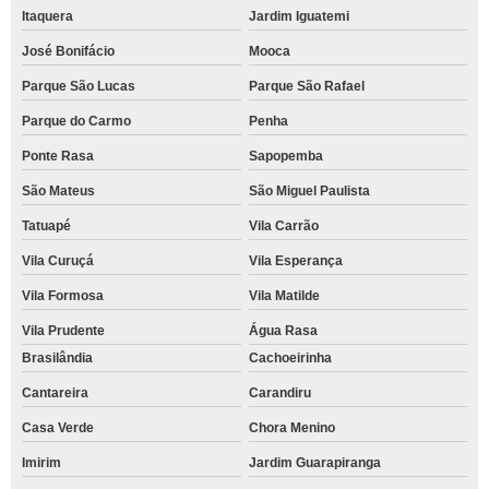
Itaquera
Jardim Iguatemi
José Bonifácio
Mooca
Parque São Lucas
Parque São Rafael
Parque do Carmo
Penha
Ponte Rasa
Sapopemba
São Mateus
São Miguel Paulista
Tatuapé
Vila Carrão
Vila Curuçá
Vila Esperança
Vila Formosa
Vila Matilde
Vila Prudente
Água Rasa
Brasilândia
Cachoeirinha
Cantareira
Carandiru
Casa Verde
Chora Menino
Imirim
Jardim Guarapiranga