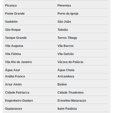
Picanço
Pimentas
Ponte Grande
Porto da Igreja
Sadokim
São João
São Roque
Taboão
Tanque Grande
Torres Tibagy
Vila Augusta
Vila Barros
Vila Fátima
Vila Galvão
Vila Rio de Janeiro
Várzea do Palácio
Água Azul
Água Chata
Anália Franco
Aricanduva
Artur Alvim
Belém
Cidade Patriarca
Cidade Tiradentes
Engenheiro Goulart
Ermelino Matarazzo
Guaianases
Itaim Paulista