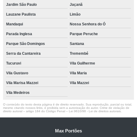
Jardim São Paulo
Jaçanã
Lauzane Paulista
Limão
Mandaqui
Nossa Senhora do Ó
Parada Inglesa
Parque Peruche
Parque São Domingos
Santana
Serra da Cantareira
Tremembé
Tucuruvi
Vila Guilherme
Vila Gustavo
Vila Maria
Vila Marisa Mazzei
Vila Mazzei
Vila Medeiros
O conteúdo do texto desta página é de direito reservado. Sua reprodução, parcial ou total,
mesmo citando nossos links, é proibida sem a autorização do autor. Crime de violação de
direito autoral – artigo 184 do Código Penal –
Lei 9610/98 - Lei de direitos autorais
.
Max Portões