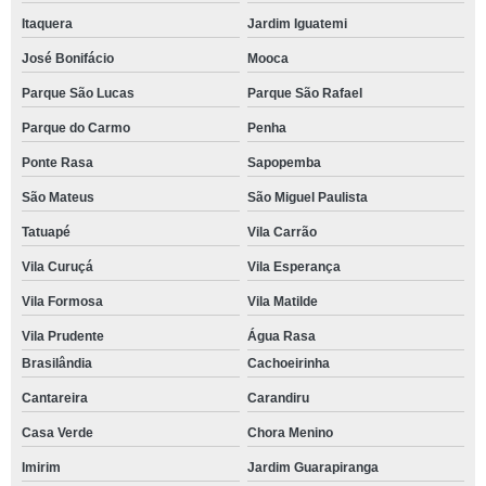
Itaquera
Jardim Iguatemi
José Bonifácio
Mooca
Parque São Lucas
Parque São Rafael
Parque do Carmo
Penha
Ponte Rasa
Sapopemba
São Mateus
São Miguel Paulista
Tatuapé
Vila Carrão
Vila Curuçá
Vila Esperança
Vila Formosa
Vila Matilde
Vila Prudente
Água Rasa
Brasilândia
Cachoeirinha
Cantareira
Carandiru
Casa Verde
Chora Menino
Imirim
Jardim Guarapiranga