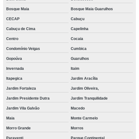
Bosque Maia
Bosque Maia Guarulhos
CECAP
Cabuçu
Cabuçu de Cima
Capelinha
Centro
Cocaia
Condomínio Veigas
Cumbica
Gopoúva
Guarulhos
Invernada
Itaim
Itapegica
Jardim Aracília
Jardim Fortaleza
Jardim Oliveira,
Jardim Presidente Dutra
Jardim Tranquilidade
Jardim Vila Galvão
Macedo
Maia
Monte Carmelo
Morro Grande
Morros
Paraventi
Parque Continental