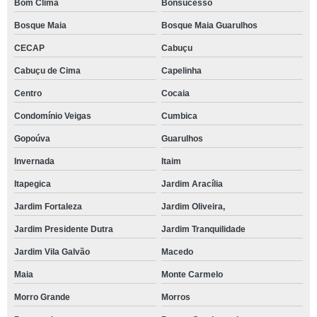
Bom Clima
Bonsucesso
Bosque Maia
Bosque Maia Guarulhos
CECAP
Cabuçu
Cabuçu de Cima
Capelinha
Centro
Cocaia
Condomínio Veigas
Cumbica
Gopoúva
Guarulhos
Invernada
Itaim
Itapegica
Jardim Aracília
Jardim Fortaleza
Jardim Oliveira,
Jardim Presidente Dutra
Jardim Tranquilidade
Jardim Vila Galvão
Macedo
Maia
Monte Carmelo
Morro Grande
Morros