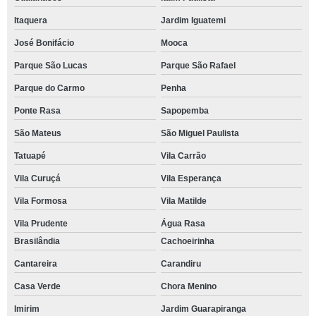
Itaquera
Jardim Iguatemi
José Bonifácio
Mooca
Parque São Lucas
Parque São Rafael
Parque do Carmo
Penha
Ponte Rasa
Sapopemba
São Mateus
São Miguel Paulista
Tatuapé
Vila Carrão
Vila Curuçá
Vila Esperança
Vila Formosa
Vila Matilde
Vila Prudente
Água Rasa
Brasilândia
Cachoeirinha
Cantareira
Carandiru
Casa Verde
Chora Menino
Imirim
Jardim Guarapiranga