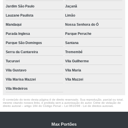
Jardim São Paulo
Jaçanã
Lauzane Paulista
Limão
Mandaqui
Nossa Senhora do Ó
Parada Inglesa
Parque Peruche
Parque São Domingos
Santana
Serra da Cantareira
Tremembé
Tucuruvi
Vila Guilherme
Vila Gustavo
Vila Maria
Vila Marisa Mazzei
Vila Mazzei
Vila Medeiros
O conteúdo do texto desta página é de direito reservado. Sua reprodução, parcial ou total,
mesmo citando nossos links, é proibida sem a autorização do autor. Crime de violação de
direito autoral – artigo 184 do Código Penal –
Lei 9610/98 - Lei de direitos autorais
.
Max Portões