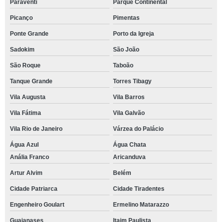
Paraventi
Parque Continental
Picanço
Pimentas
Ponte Grande
Porto da Igreja
Sadokim
São João
São Roque
Taboão
Tanque Grande
Torres Tibagy
Vila Augusta
Vila Barros
Vila Fátima
Vila Galvão
Vila Rio de Janeiro
Várzea do Palácio
Água Azul
Água Chata
Anália Franco
Aricanduva
Artur Alvim
Belém
Cidade Patriarca
Cidade Tiradentes
Engenheiro Goulart
Ermelino Matarazzo
Guaianases
Itaim Paulista