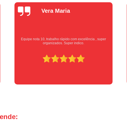
Manutenção Portão de Garage
Vera Maria
Manutenção Portão Eletrônico
Motor de Portão Basculante
Motor de P
Motor de Portão de Levantar
Motor de 
Motor de Portão Eletrônico Industr
Equipe nota 10, trabalho rápido com excelência , super
organizados. Super indico.
Motor de Portão em Sp
Motor de P
Motor de Portão Rápido
Motor Auto
Motor de Aço Automático para Portão
Motor de Porta Aço
Mot
Motor para Porta de Aço Automátic
Motor para Porta de Enrolar Auto
Motor Porta Aço Enrolar
Motor P
tende:
Porta de Aço para Garagem
Portas d
Portas de Aço de Correr
Portas de