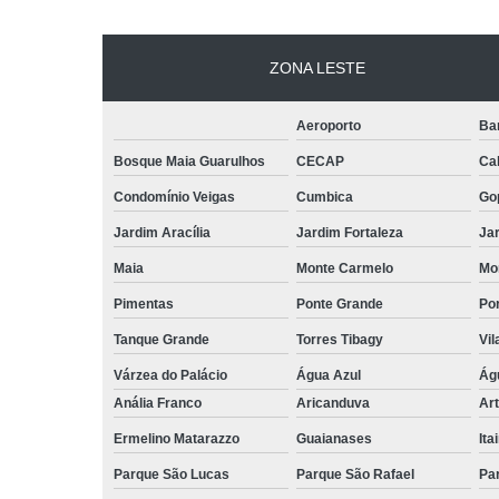
ZONA LESTE
Aeroporto
Ba
Bosque Maia Guarulhos
CECAP
Ca
Condomínio Veigas
Cumbica
Go
Jardim Aracília
Jardim Fortaleza
Jar
Maia
Monte Carmelo
Mo
Pimentas
Ponte Grande
Por
Tanque Grande
Torres Tibagy
Vil
Várzea do Palácio
Água Azul
Ág
Anália Franco
Aricanduva
Art
Ermelino Matarazzo
Guaianases
Ita
Parque São Lucas
Parque São Rafael
Pa