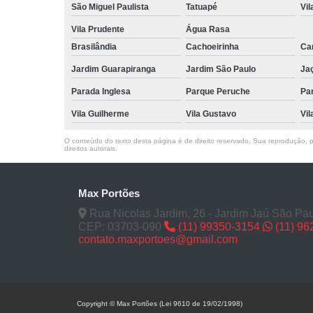
São Miguel Paulista
Tatuapé
Vil
Vila Prudente
Água Rasa
Brasilândia
Cachoeirinha
Can
Jardim Guarapiranga
Jardim São Paulo
Ja
Parada Inglesa
Parque Peruche
Pa
Vila Guilherme
Vila Gustavo
Vil
O conteúdo do texto desta página é de direito reservado. Sua reprodução, pa
direitos autorais
.
Max Portões
Rua Nicolas Jardim, 26 - Jardim Jaú São Pau
CEP: 03703-090
(11) 99350-3154
(11) 9
contato.maxportoes@gmail.com
Copyright © Max Portões (Lei 9610 de 19/02/1998)