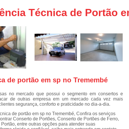
aço
Conserto de Portões em SP
tência Técnica de Portão
aço
Empresa de Conserto de Portõ
a
Conserto de Portão Automático 
e
Conserto de Portão de Ferro
Conserto de Portão Eletrônico em 
tica
Conserto de Portão em Sp
Conserto de Portão Residencial
Conserto para Portões
Empres
ica de portão em sp no Tremembé
Instalação de Portão
I
Instalação de Portão Automático Bas
sas no mercado que possui o segmento em consertos e
tacar de outras empresa em um mercado cada vez mais
Instalação de Port
lientes segurança, conforto e praticidade no dia-a-dia.
Instalação de Portão Eletrônico em São P
écnica de portão em sp no Tremembé, Confira os serviços
ontrar Conserto de Portões, Conserto de Portões de Ferro,
Instalar Portão Automático
I
Portão, entre outras opções para atender suas