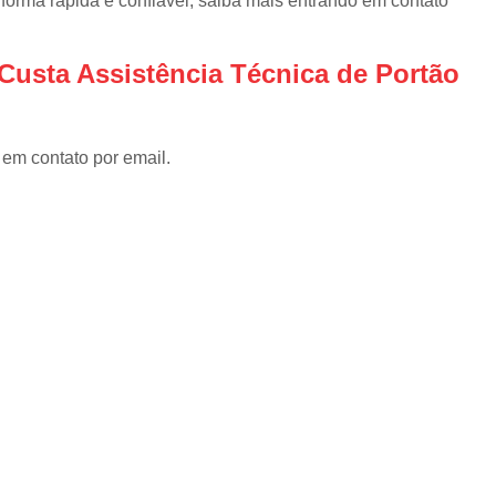
orma rápida e confiável, saiba mais entrando em contato
Instalar Portão Eletrônico
I
Instalar Portão Eletrônico Deslizant
Custa Assistência Técnica de Portão
Empresa de Manutenção de Port
Manutenção de Motores de Portão
 em contato por email.
Manutenção de Portão Basculant
Manutenção de Portão de Garage
Manutenção de Portão Eletrônico
Manutenção de Portão em Sp
Manutenção de Portões Basculantes
Manutenção de Portões de Ferro
Manutenção de Portões Deslizantes
Manutenção de Portões em SP
Manutenção para Portão