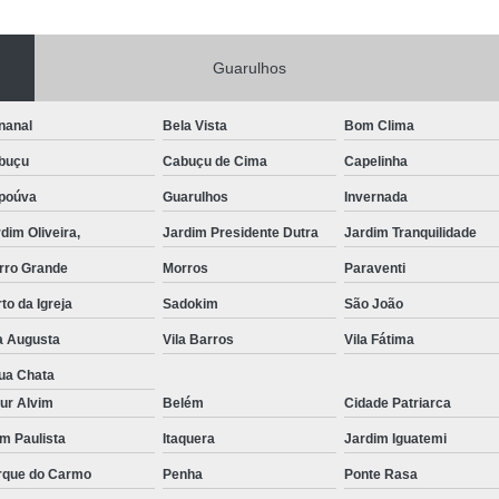
Portas de Aço Manual
Portas de Aço p
Guarulhos
Portas de Aço para Residência
Portas
Porta de Aço Automática Transvision
Po
nanal
Bela Vista
Bom Clima
Porta de Aço com Motor
P
buçu
Cabuçu de Cima
Capelinha
Porta de Aço de Enrolar Elétrica
Porta
poúva
Guarulhos
Invernada
Porta de Aço para Garagem Automática
dim Oliveira,
Jardim Presidente Dutra
Jardim Tranquilidade
Portas de Aço Automática Comercia
rro Grande
Morros
Paraventi
Portas de Aço Automáticas
to da Igreja
Sadokim
São João
Portas de Aço de Enrolar Automáti
a Augusta
Vila Barros
Vila Fátima
Portas de Aço para Banheiro Automática
ua Chata
ur Alvim
Belém
Cidade Patriarca
Empresa de Reparo de Portão
Repar
im Paulista
Itaquera
Jardim Iguatemi
Reparo de Portão de Correr
rque do Carmo
Penha
Ponte Rasa
Reparo de Portão Eletrônico