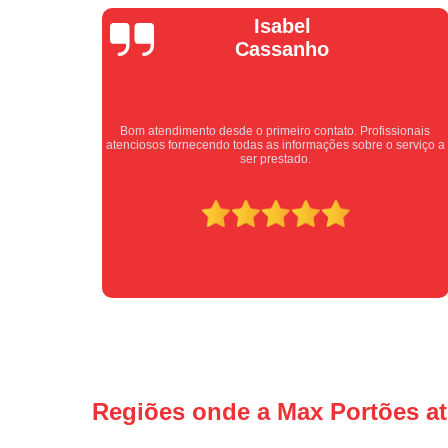
Isabel
Cassanho
ssionais
Bom atendimento desde o primeiro contato. Profissionais
com preço
atenciosos fornecendo todas as informações sobre o serviço a
ser prestado.
Regiões onde a Max Portões a