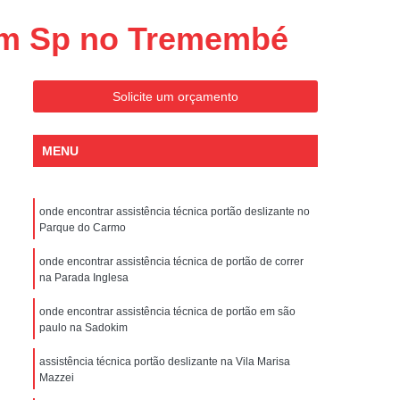
Conserto de Portões Residenciais
 em Sp no Tremembé
es
Conserto de Portão Automático
Sp
Conserto de Portão Basculante
Solicite um orçamento
Conserto de Portão de Garagem
Sp
Conserto de Portão em São Paulo
MENU
Conserto de Portão Pivotante
Conserto de Portões Basculantes
onde encontrar assistência técnica portão deslizante no
a de Instalação de Portão Eletrônico
Parque do Carmo
nstalação de Portão Automático
onde encontrar assistência técnica de portão de correr
na Parada Inglesa
culante
Instalação de Portão Eletrônico
onde encontrar assistência técnica de portão em são
ão Eletrônico Basculante
paulo na Sadokim
aulo
Instalação de Portão Eletrônico em SP
assistência técnica portão deslizante na Vila Marisa
nstalar Portão Automático Deslizante
Mazzei