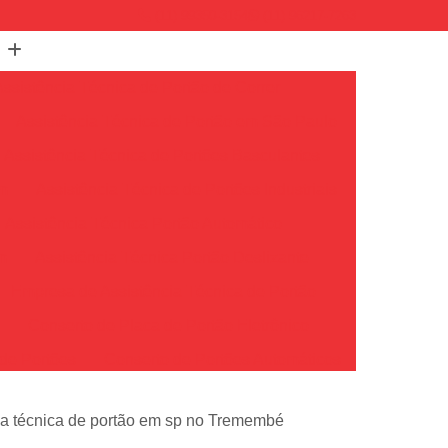
(11) 99350-3154
(11) 96217-7263
Assistência Técnica de Portão de Correr
Assistência Técnica de Portão em São Paulo
Assistência Técnica de Portões Basculantes
em
Assistência Técnica de Portões Industriais
Assistência Técnica Portão Automático
m
Assistência Técnica Portão Deslizante
Empresa de Assistência Técnica de Portão
o
Conserto de Placa de Portão Eletrônico
de Portões
Conserto de Portões Automáticos
io
Conserto de Portões de Ferro
ia técnica de portão em sp no Tremembé
Conserto de Portões em São Paulo