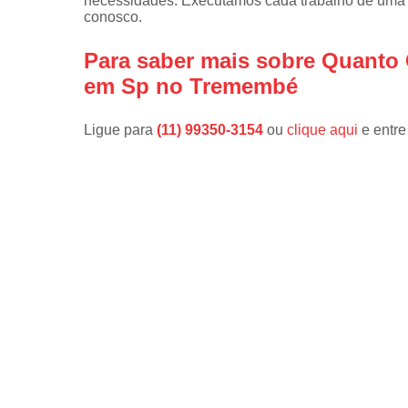
necessidades. Executamos cada trabalho de uma f
conosco.
Para saber mais sobre Quanto 
em Sp no Tremembé
Ligue para
(11) 99350-3154
ou
clique aqui
e entre