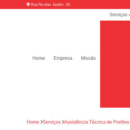
Rua Nicolas Jardim, 26
Serviços
Assistênci
técnica d
portões
Consertos 
portões
Home
Empresa
Missão
Consertos p
portões
Instalação 
portões
Manutençõ
de portõe
Motor de por
Motores de 
automátic
Home
Serviços
Assistência Técnica de Portões