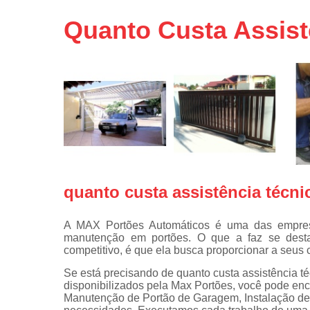
Portas de 
Quanto Custa Assis
Portas de 
automátic
Reparo d
portões
Travas
eletromagné
de portão
quanto custa assistência técn
A MAX Portões Automáticos é uma das empre
manutenção em portões. O que a faz se des
competitivo, é que ela busca proporcionar a seus c
Se está precisando de quanto custa assistência t
disponibilizados pela Max Portões, você pode enc
Manutenção de Portão de Garagem, Instalação de 