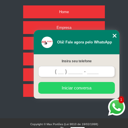
Home
Empresa
Olá! Fale agora pelo WhatsApp
Missão
Serviços
Insira seu telefone
Contato
Iniciar conversa
Mapa do site
1
Copyright © Max Portões (Lei 9610 de 19/02/1998)