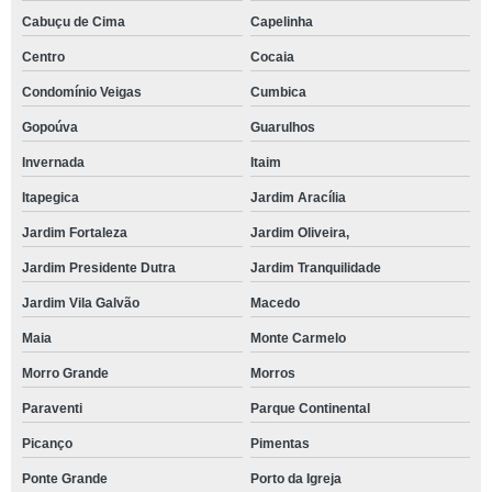
Cabuçu de Cima
Capelinha
Centro
Cocaia
Condomínio Veigas
Cumbica
Gopoúva
Guarulhos
Invernada
Itaim
Itapegica
Jardim Aracília
Jardim Fortaleza
Jardim Oliveira,
Jardim Presidente Dutra
Jardim Tranquilidade
Jardim Vila Galvão
Macedo
Maia
Monte Carmelo
Morro Grande
Morros
Paraventi
Parque Continental
Picanço
Pimentas
Ponte Grande
Porto da Igreja