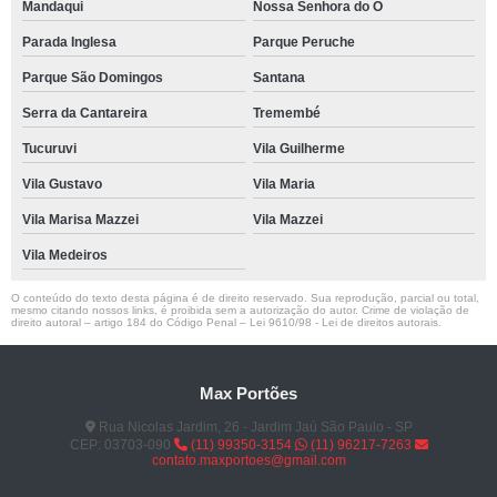
Mandaqui
Nossa Senhora do Ó
Parada Inglesa
Parque Peruche
Parque São Domingos
Santana
Serra da Cantareira
Tremembé
Tucuruvi
Vila Guilherme
Vila Gustavo
Vila Maria
Vila Marisa Mazzei
Vila Mazzei
Vila Medeiros
O conteúdo do texto desta página é de direito reservado. Sua reprodução, parcial ou total,
mesmo citando nossos links, é proibida sem a autorização do autor. Crime de violação de
direito autoral – artigo 184 do Código Penal –
Lei 9610/98 - Lei de direitos autorais
.
Max Portões
Rua Nicolas Jardim, 26 - Jardim Jaú São Paulo - SP
CEP: 03703-090
(11) 99350-3154
(11) 96217-7263
contato.maxportoes@gmail.com