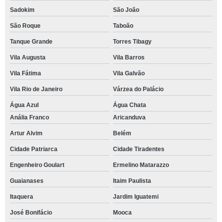
Sadokim
São João
São Roque
Taboão
Tanque Grande
Torres Tibagy
Vila Augusta
Vila Barros
Vila Fátima
Vila Galvão
Vila Rio de Janeiro
Várzea do Palácio
Água Azul
Água Chata
Anália Franco
Aricanduva
Artur Alvim
Belém
Cidade Patriarca
Cidade Tiradentes
Engenheiro Goulart
Ermelino Matarazzo
Guaianases
Itaim Paulista
Itaquera
Jardim Iguatemi
José Bonifácio
Mooca