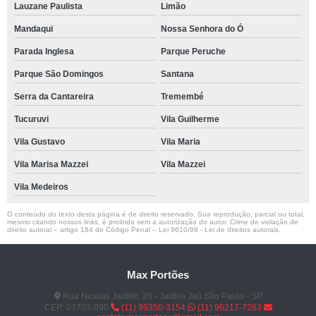
Lauzane Paulista
Limão
Mandaqui
Nossa Senhora do Ó
Parada Inglesa
Parque Peruche
Parque São Domingos
Santana
Serra da Cantareira
Tremembé
Tucuruvi
Vila Guilherme
Vila Gustavo
Vila Maria
Vila Marisa Mazzei
Vila Mazzei
Vila Medeiros
O conteúdo do texto desta página é de direito reservado. Sua reprodução, parcial ou total,
mesmo citando nossos links, é proibida sem a autorização do autor. Crime de violação de
direito autoral – artigo 184 do Código Penal –
Lei 9610/98 - Lei de direitos autorais
.
Max Portões
Rua Nicolas Jardim, 26 - Jardim Jaú São Paulo - SP
CEP: 03703-090
(11) 99350-3154
(11) 96217-7263