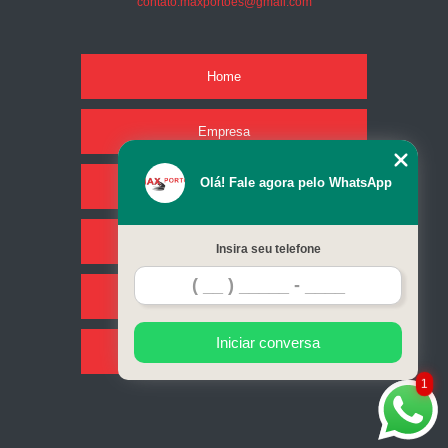
contato.maxportoes@gmail.com
Home
Empresa
Olá! Fale agora pelo WhatsApp
Missão
Serviços
Insira seu telefone
Contato
Iniciar conversa
Mapa do site
1