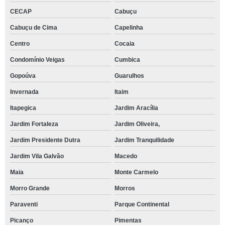
CECAP
Cabuçu
Cabuçu de Cima
Capelinha
Centro
Cocaia
Condomínio Veigas
Cumbica
Gopoúva
Guarulhos
Invernada
Itaim
Itapegica
Jardim Aracília
Jardim Fortaleza
Jardim Oliveira,
Jardim Presidente Dutra
Jardim Tranquilidade
Jardim Vila Galvão
Macedo
Maia
Monte Carmelo
Morro Grande
Morros
Paraventi
Parque Continental
Picanço
Pimentas