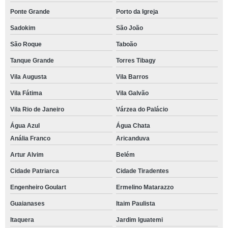
Ponte Grande
Porto da Igreja
Sadokim
São João
São Roque
Taboão
Tanque Grande
Torres Tibagy
Vila Augusta
Vila Barros
Vila Fátima
Vila Galvão
Vila Rio de Janeiro
Várzea do Palácio
Água Azul
Água Chata
Anália Franco
Aricanduva
Artur Alvim
Belém
Cidade Patriarca
Cidade Tiradentes
Engenheiro Goulart
Ermelino Matarazzo
Guaianases
Itaim Paulista
Itaquera
Jardim Iguatemi