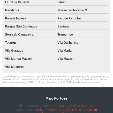
Lauzane Paulista
Limão
Mandaqui
Nossa Senhora do Ó
Parada Inglesa
Parque Peruche
Parque São Domingos
Santana
Serra da Cantareira
Tremembé
Tucuruvi
Vila Guilherme
Vila Gustavo
Vila Maria
Vila Marisa Mazzei
Vila Mazzei
Vila Medeiros
O conteúdo do texto desta página é de direito reservado. Sua reprodução, parcial ou total,
mesmo citando nossos links, é proibida sem a autorização do autor. Crime de violação de
direito autoral – artigo 184 do Código Penal –
Lei 9610/98 - Lei de direitos autorais
.
Max Portões
Rua Nicolas Jardim, 26 - Jardim Jaú São Paulo - SP
CEP: 03703-090
(11) 99350-3154
(11) 96217-7263