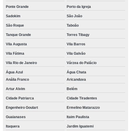
Ponte Grande
Porto da Igreja
Sadokim
São João
São Roque
Taboão
Tanque Grande
Torres Tibagy
Vila Augusta
Vila Barros
Vila Fátima
Vila Galvão
Vila Rio de Janeiro
Várzea do Palácio
Água Azul
Água Chata
Anália Franco
Aricanduva
Artur Alvim
Belém
Cidade Patriarca
Cidade Tiradentes
Engenheiro Goulart
Ermelino Matarazzo
Guaianases
Itaim Paulista
Itaquera
Jardim Iguatemi