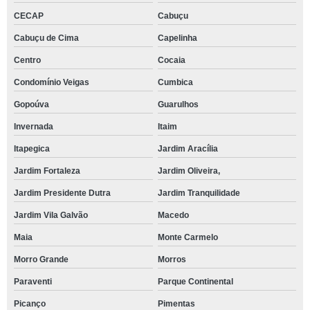
CECAP
Cabuçu
Cabuçu de Cima
Capelinha
Centro
Cocaia
Condomínio Veigas
Cumbica
Gopoúva
Guarulhos
Invernada
Itaim
Itapegica
Jardim Aracília
Jardim Fortaleza
Jardim Oliveira,
Jardim Presidente Dutra
Jardim Tranquilidade
Jardim Vila Galvão
Macedo
Maia
Monte Carmelo
Morro Grande
Morros
Paraventi
Parque Continental
Picanço
Pimentas