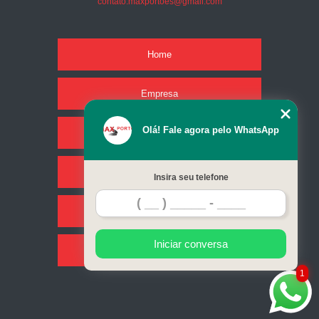
contato.maxportoes@gmail.com
Home
Empresa
Olá! Fale agora pelo WhatsApp
Missão
Serviços
Insira seu telefone
Contato
Iniciar conversa
Mapa do site
1