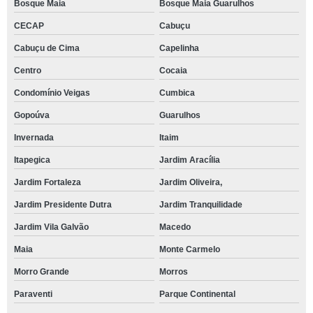
Bosque Maia
Bosque Maia Guarulhos
CECAP
Cabuçu
Cabuçu de Cima
Capelinha
Centro
Cocaia
Condomínio Veigas
Cumbica
Gopoúva
Guarulhos
Invernada
Itaim
Itapegica
Jardim Aracília
Jardim Fortaleza
Jardim Oliveira,
Jardim Presidente Dutra
Jardim Tranquilidade
Jardim Vila Galvão
Macedo
Maia
Monte Carmelo
Morro Grande
Morros
Paraventi
Parque Continental