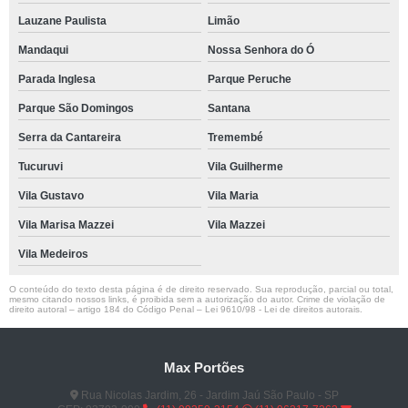
Lauzane Paulista
Limão
Mandaqui
Nossa Senhora do Ó
Parada Inglesa
Parque Peruche
Parque São Domingos
Santana
Serra da Cantareira
Tremembé
Tucuruvi
Vila Guilherme
Vila Gustavo
Vila Maria
Vila Marisa Mazzei
Vila Mazzei
Vila Medeiros
O conteúdo do texto desta página é de direito reservado. Sua reprodução, parcial ou total,
mesmo citando nossos links, é proibida sem a autorização do autor. Crime de violação de
direito autoral – artigo 184 do Código Penal –
Lei 9610/98 - Lei de direitos autorais
.
Max Portões
Rua Nicolas Jardim, 26 - Jardim Jaú São Paulo - SP