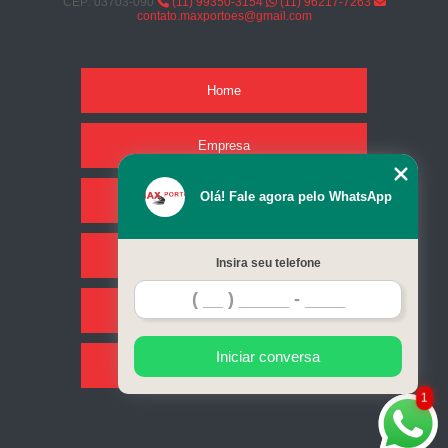
CEP: 03703-090
(11) 99350-3154
(11) 96217-7263
contato.maxportoes@gmail.com
Home
Empresa
Olá! Fale agora pelo WhatsApp
Missão
Serviços
Insira seu telefone
Contato
Iniciar conversa
Mapa do site
1