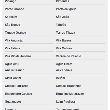
Picanço
Pimentas
Ponte Grande
Porto da Igreja
Sadokim
São João
São Roque
Taboão
Tanque Grande
Torres Tibagy
Vila Augusta
Vila Barros
Vila Fátima
Vila Galvão
Vila Rio de Janeiro
Várzea do Palácio
Água Azul
Água Chata
Anália Franco
Aricanduva
Artur Alvim
Belém
Cidade Patriarca
Cidade Tiradentes
Engenheiro Goulart
Ermelino Matarazzo
Guaianases
Itaim Paulista
Itaquera
Jardim Iguatemi