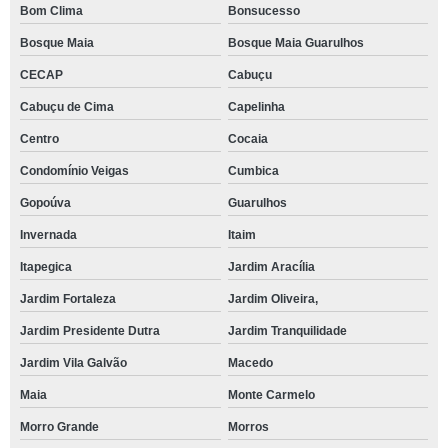
Bom Clima
Bonsucesso
Bosque Maia
Bosque Maia Guarulhos
CECAP
Cabuçu
Cabuçu de Cima
Capelinha
Centro
Cocaia
Condomínio Veigas
Cumbica
Gopoúva
Guarulhos
Invernada
Itaim
Itapegica
Jardim Aracília
Jardim Fortaleza
Jardim Oliveira,
Jardim Presidente Dutra
Jardim Tranquilidade
Jardim Vila Galvão
Macedo
Maia
Monte Carmelo
Morro Grande
Morros