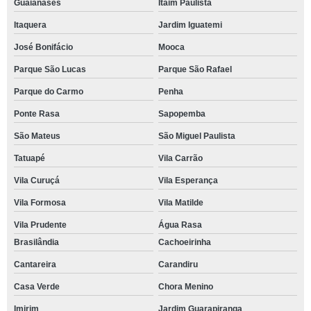
Guaianases
Itaim Paulista
Itaquera
Jardim Iguatemi
José Bonifácio
Mooca
Parque São Lucas
Parque São Rafael
Parque do Carmo
Penha
Ponte Rasa
Sapopemba
São Mateus
São Miguel Paulista
Tatuapé
Vila Carrão
Vila Curuçá
Vila Esperança
Vila Formosa
Vila Matilde
Vila Prudente
Água Rasa
Brasilândia
Cachoeirinha
Cantareira
Carandiru
Casa Verde
Chora Menino
Imirim
Jardim Guarapiranga