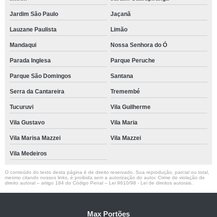
Jardim São Paulo
Jaçanã
Lauzane Paulista
Limão
Mandaqui
Nossa Senhora do Ó
Parada Inglesa
Parque Peruche
Parque São Domingos
Santana
Serra da Cantareira
Tremembé
Tucuruvi
Vila Guilherme
Vila Gustavo
Vila Maria
Vila Marisa Mazzei
Vila Mazzei
Vila Medeiros
O conteúdo do texto desta página é de direito reservado. Sua reprodução, parcial ou total,
mesmo citando nossos links, é proibida sem a autorização do autor. Crime de violação de
direito autoral – artigo 184 do Código Penal –
Lei 9610/98 - Lei de direitos autorais
.
Max Portões