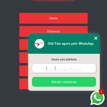
contato.maxportoes@gmail.com
Home
Empresa
Olá! Fale agora pelo WhatsApp
Missão
Serviços
Insira seu telefone
Contato
Iniciar conversa
Mapa do site
1