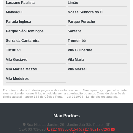
Lauzane Paulista
Limão
Mandaqui
Nossa Senhora do Ó
Parada Inglesa
Parque Peruche
Parque São Domingos
Santana
Serra da Cantareira
Tremembé
Tucuruvi
Vila Guilherme
Vila Gustavo
Vila Maria
Vila Marisa Mazzei
Vila Mazzei
Vila Medeiros
O conteúdo do texto desta página é de direito reservado. Sua reprodução, parcial ou total,
mesmo citando nossos links, é proibida sem a autorização do autor. Crime de violação de
direito autoral – artigo 184 do Código Penal –
Lei 9610/98 - Lei de direitos autorais
.
Max Portões
Rua Nicolas Jardim, 26 - Jardim Jaú São Paulo - SP
CEP: 03703-090
(11) 99350-3154
(11) 96217-7263