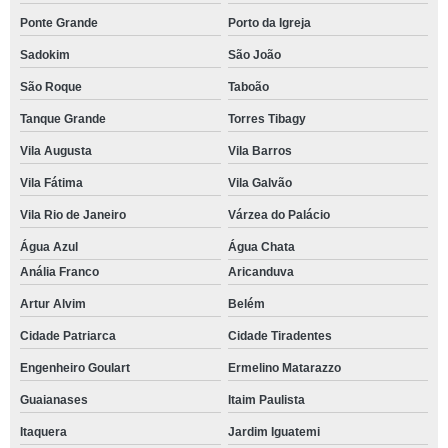
Ponte Grande
Porto da Igreja
Sadokim
São João
São Roque
Taboão
Tanque Grande
Torres Tibagy
Vila Augusta
Vila Barros
Vila Fátima
Vila Galvão
Vila Rio de Janeiro
Várzea do Palácio
Água Azul
Água Chata
Anália Franco
Aricanduva
Artur Alvim
Belém
Cidade Patriarca
Cidade Tiradentes
Engenheiro Goulart
Ermelino Matarazzo
Guaianases
Itaim Paulista
Itaquera
Jardim Iguatemi