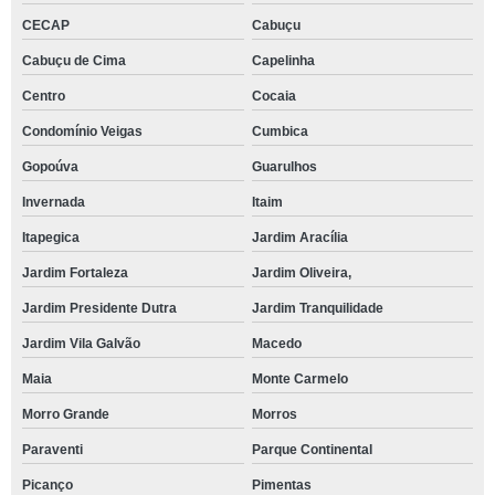
CECAP
Cabuçu
Cabuçu de Cima
Capelinha
Centro
Cocaia
Condomínio Veigas
Cumbica
Gopoúva
Guarulhos
Invernada
Itaim
Itapegica
Jardim Aracília
Jardim Fortaleza
Jardim Oliveira,
Jardim Presidente Dutra
Jardim Tranquilidade
Jardim Vila Galvão
Macedo
Maia
Monte Carmelo
Morro Grande
Morros
Paraventi
Parque Continental
Picanço
Pimentas