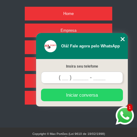
Home
Empresa
Olá! Fale agora pelo WhatsApp
Missão
Serviços
Insira seu telefone
Contato
Iniciar conversa
Mapa do site
1
Copyright © Max Portões (Lei 9610 de 19/02/1998)