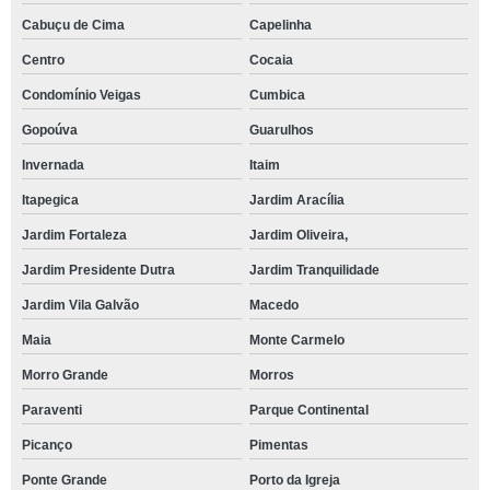
Cabuçu de Cima
Capelinha
Centro
Cocaia
Condomínio Veigas
Cumbica
Gopoúva
Guarulhos
Invernada
Itaim
Itapegica
Jardim Aracília
Jardim Fortaleza
Jardim Oliveira,
Jardim Presidente Dutra
Jardim Tranquilidade
Jardim Vila Galvão
Macedo
Maia
Monte Carmelo
Morro Grande
Morros
Paraventi
Parque Continental
Picanço
Pimentas
Ponte Grande
Porto da Igreja