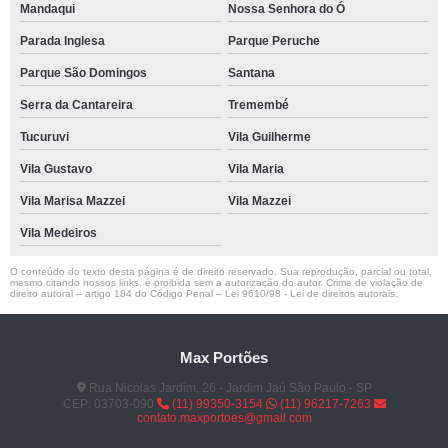
Mandaqui
Nossa Senhora do Ó
Parada Inglesa
Parque Peruche
Parque São Domingos
Santana
Serra da Cantareira
Tremembé
Tucuruvi
Vila Guilherme
Vila Gustavo
Vila Maria
Vila Marisa Mazzei
Vila Mazzei
Vila Medeiros
O conteúdo do texto desta página é de direito reservado. Sua reprodução, parcial ou total,
mesmo citando nossos links, é proibida sem a autorização do autor. Crime de violação de
direito autoral – artigo 184 do Código Penal –
Lei 9610/98 - Lei de direitos autorais
.
Max Portões
Rua Nicolas Jardim, 26 - Jardim Jaú São Paulo - SP
CEP: 03703-090
(11) 99350-3154
(11) 96217-7263
contato.maxportoes@gmail.com