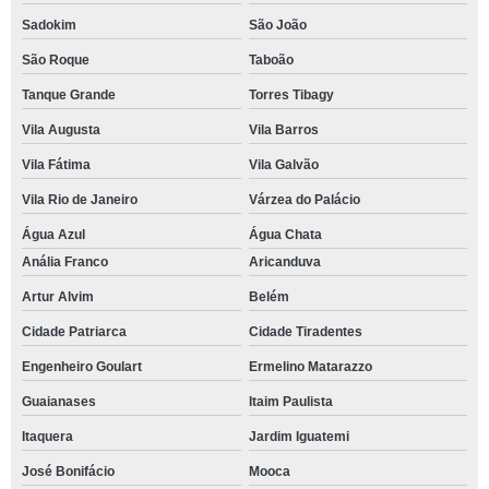
Sadokim
São João
São Roque
Taboão
Tanque Grande
Torres Tibagy
Vila Augusta
Vila Barros
Vila Fátima
Vila Galvão
Vila Rio de Janeiro
Várzea do Palácio
Água Azul
Água Chata
Anália Franco
Aricanduva
Artur Alvim
Belém
Cidade Patriarca
Cidade Tiradentes
Engenheiro Goulart
Ermelino Matarazzo
Guaianases
Itaim Paulista
Itaquera
Jardim Iguatemi
José Bonifácio
Mooca