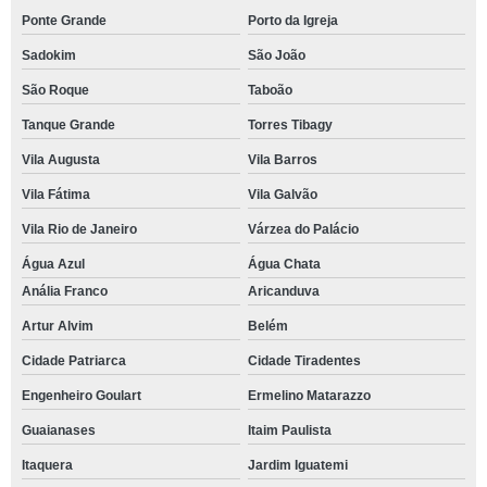
Ponte Grande
Porto da Igreja
Sadokim
São João
São Roque
Taboão
Tanque Grande
Torres Tibagy
Vila Augusta
Vila Barros
Vila Fátima
Vila Galvão
Vila Rio de Janeiro
Várzea do Palácio
Água Azul
Água Chata
Anália Franco
Aricanduva
Artur Alvim
Belém
Cidade Patriarca
Cidade Tiradentes
Engenheiro Goulart
Ermelino Matarazzo
Guaianases
Itaim Paulista
Itaquera
Jardim Iguatemi