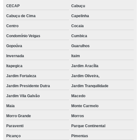
CECAP
Cabuçu
Cabuçu de Cima
Capelinha
Centro
Cocaia
Condomínio Veigas
Cumbica
Gopoúva
Guarulhos
Invernada
Itaim
Itapegica
Jardim Aracília
Jardim Fortaleza
Jardim Oliveira,
Jardim Presidente Dutra
Jardim Tranquilidade
Jardim Vila Galvão
Macedo
Maia
Monte Carmelo
Morro Grande
Morros
Paraventi
Parque Continental
Picanço
Pimentas