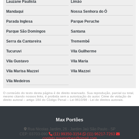
Lauzane Paulista
Limão
Mandaqui
Nossa Senhora do Ó
Parada Inglesa
Parque Peruche
Parque São Domingos
Santana
Serra da Cantareira
Tremembé
Tucuruvi
Vila Guilherme
Vila Gustavo
Vila Maria
Vila Marisa Mazzei
Vila Mazzei
Vila Medeiros
O conteúdo do texto desta página é de direito reservado. Sua reprodução, parcial ou total,
mesmo citando nossos links, é proibida sem a autorização do autor. Crime de violação de
direito autoral – artigo 184 do Código Penal –
Lei 9610/98 - Lei de direitos autorais
.
Max Portões
Rua Nicolas Jardim, 26 - Jardim Jaú São Paulo - SP
CEP: 03703-090
(11) 99350-3154
(11) 96217-7263
contato.maxportoes@gmail.com