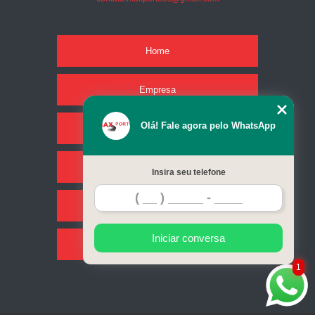
Home
Empresa
Olá! Fale agora pelo WhatsApp
Missão
Serviços
Insira seu telefone
Contato
Iniciar conversa
Mapa do site
1