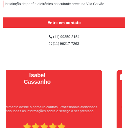
instalação de portão eletrônico basculante preço na Vila Galvão
Entre em contato
(11) 99350-3154
(11) 96217-7263
Vera Maria
Equipe nota 10, trabalho rápido com excelência , super organizados.
Super indico.