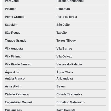
Paraventi
Parque Continental
Picanço
Pimentas
Ponte Grande
Porto da Igreja
Sadokim
São João
São Roque
Taboão
Tanque Grande
Torres Tibagy
Vila Augusta
Vila Barros
Vila Fátima
Vila Galvão
Vila Rio de Janeiro
Várzea do Palácio
Água Azul
Água Chata
Anália Franco
Aricanduva
Artur Alvim
Belém
Cidade Patriarca
Cidade Tiradentes
Engenheiro Goulart
Ermelino Matarazzo
Guaianases
Itaim Paulista