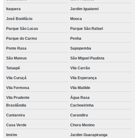
Itaquera
Jardim Iguatemi
José Bonifácio
Mooca
Parque São Lucas
Parque São Rafael
Parque do Carmo
Penha
Ponte Rasa
Sapopemba
São Mateus
São Miguel Paulista
Tatuapé
Vila Carrão
Vila Curuçá
Vila Esperança
Vila Formosa
Vila Matilde
Vila Prudente
Água Rasa
Brasilândia
Cachoeirinha
Cantareira
Carandiru
Casa Verde
Chora Menino
Imirim
Jardim Guarapiranga