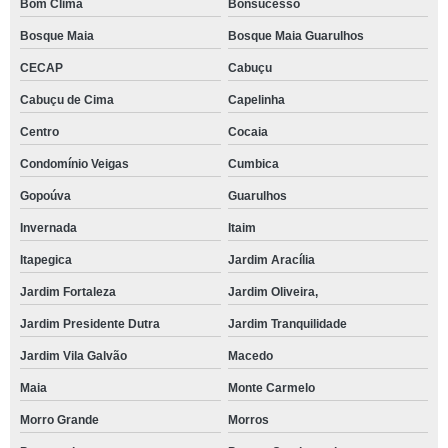
Bom Clima
Bonsucesso
Bosque Maia
Bosque Maia Guarulhos
CECAP
Cabuçu
Cabuçu de Cima
Capelinha
Centro
Cocaia
Condomínio Veigas
Cumbica
Gopoúva
Guarulhos
Invernada
Itaim
Itapegica
Jardim Aracília
Jardim Fortaleza
Jardim Oliveira,
Jardim Presidente Dutra
Jardim Tranquilidade
Jardim Vila Galvão
Macedo
Maia
Monte Carmelo
Morro Grande
Morros