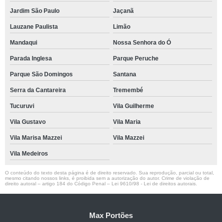
Jardim São Paulo
Jaçanã
Lauzane Paulista
Limão
Mandaqui
Nossa Senhora do Ó
Parada Inglesa
Parque Peruche
Parque São Domingos
Santana
Serra da Cantareira
Tremembé
Tucuruvi
Vila Guilherme
Vila Gustavo
Vila Maria
Vila Marisa Mazzei
Vila Mazzei
Vila Medeiros
O conteúdo do texto desta página é de direito reservado. Sua reprodução, parcial ou total,
mesmo citando nossos links, é proibida sem a autorização do autor. Crime de violação de
direito autoral – artigo 184 do Código Penal –
Lei 9610/98 - Lei de direitos autorais
.
Max Portões