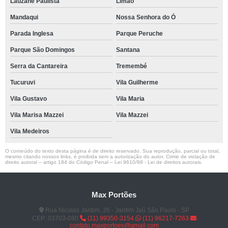
Lauzane Paulista
Limão
Mandaqui
Nossa Senhora do Ó
Parada Inglesa
Parque Peruche
Parque São Domingos
Santana
Serra da Cantareira
Tremembé
Tucuruvi
Vila Guilherme
Vila Gustavo
Vila Maria
Vila Marisa Mazzei
Vila Mazzei
Vila Medeiros
O conteúdo do texto desta página é de direito reservado. Sua reprodução, parcial ou total,
mesmo citando nossos links, é proibida sem a autorização do autor. Crime de violação de
direito autoral – artigo 184 do Código Penal –
Lei 9610/98 - Lei de direitos autorais
.
Max Portões
Rua Nicolas Jardim, 26 - Jardim Jaú São Paulo - SP
CEP: 03703-090
(11) 99350-3154
(11) 96217-7263
contato.maxportoes@gmail.com