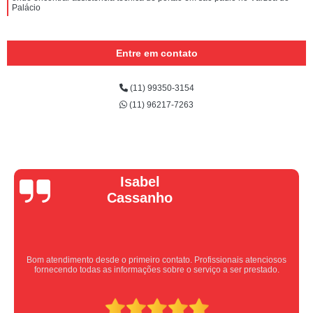
Palácio
Entre em contato
(11) 99350-3154
(11) 96217-7263
Vera Maria
Equipe nota 10, trabalho rápido com excelência , super organizados.
Super indico.