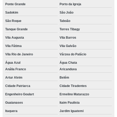
Ponte Grande
Porto da Igreja
Sadokim
São João
São Roque
Taboão
Tanque Grande
Torres Tibagy
Vila Augusta
Vila Barros
Vila Fátima
Vila Galvão
Vila Rio de Janeiro
Várzea do Palácio
Água Azul
Água Chata
Anália Franco
Aricanduva
Artur Alvim
Belém
Cidade Patriarca
Cidade Tiradentes
Engenheiro Goulart
Ermelino Matarazzo
Guaianases
Itaim Paulista
Itaquera
Jardim Iguatemi