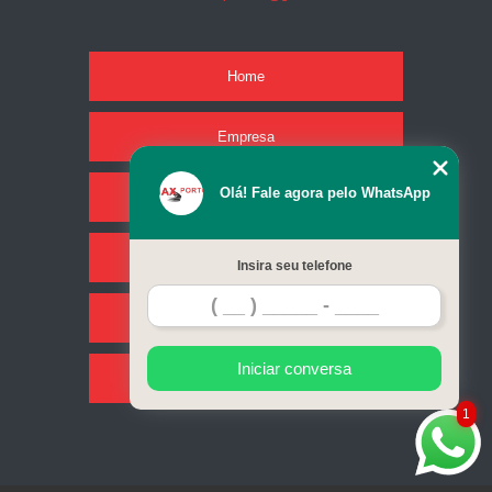
Home
Empresa
Olá! Fale agora pelo WhatsApp
Missão
Serviços
Insira seu telefone
Contato
Iniciar conversa
Mapa do site
1