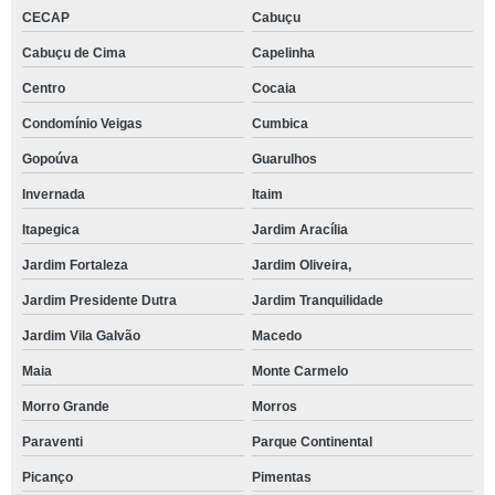
CECAP
Cabuçu
Cabuçu de Cima
Capelinha
Centro
Cocaia
Condomínio Veigas
Cumbica
Gopoúva
Guarulhos
Invernada
Itaim
Itapegica
Jardim Aracília
Jardim Fortaleza
Jardim Oliveira,
Jardim Presidente Dutra
Jardim Tranquilidade
Jardim Vila Galvão
Macedo
Maia
Monte Carmelo
Morro Grande
Morros
Paraventi
Parque Continental
Picanço
Pimentas