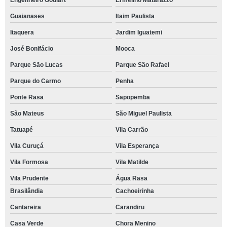
Engenheiro Goulart
Ermelino Matarazzo
Guaianases
Itaim Paulista
Itaquera
Jardim Iguatemi
José Bonifácio
Mooca
Parque São Lucas
Parque São Rafael
Parque do Carmo
Penha
Ponte Rasa
Sapopemba
São Mateus
São Miguel Paulista
Tatuapé
Vila Carrão
Vila Curuçá
Vila Esperança
Vila Formosa
Vila Matilde
Vila Prudente
Água Rasa
Brasilândia
Cachoeirinha
Cantareira
Carandiru
Casa Verde
Chora Menino