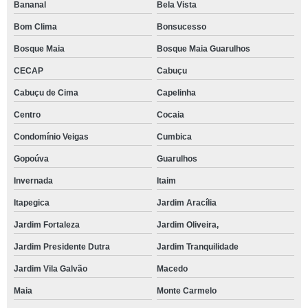
Bananal
Bela Vista
Bom Clima
Bonsucesso
Bosque Maia
Bosque Maia Guarulhos
CECAP
Cabuçu
Cabuçu de Cima
Capelinha
Centro
Cocaia
Condomínio Veigas
Cumbica
Gopoúva
Guarulhos
Invernada
Itaim
Itapegica
Jardim Aracília
Jardim Fortaleza
Jardim Oliveira,
Jardim Presidente Dutra
Jardim Tranquilidade
Jardim Vila Galvão
Macedo
Maia
Monte Carmelo