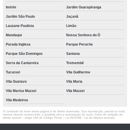
Imirim
Jardim Guarapiranga
Jardim São Paulo
Jaçanã
Lauzane Paulista
Limão
Mandaqui
Nossa Senhora do Ó
Parada Inglesa
Parque Peruche
Parque São Domingos
Santana
Serra da Cantareira
Tremembé
Tucuruvi
Vila Guilherme
Vila Gustavo
Vila Maria
Vila Marisa Mazzei
Vila Mazzei
Vila Medeiros
O conteúdo do texto desta página é de direito reservado. Sua reprodução, parcial ou total,
mesmo citando nossos links, é proibida sem a autorização do autor. Crime de violação de
direito autoral – artigo 184 do Código Penal –
Lei 9610/98 - Lei de direitos autorais
.