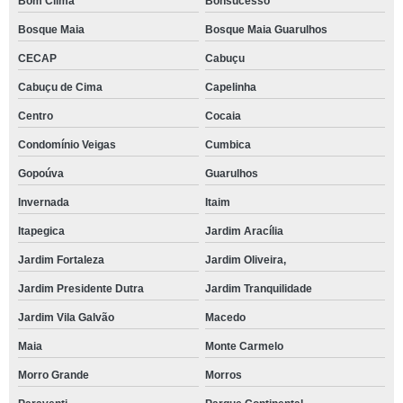
Bom Clima
Bonsucesso
Bosque Maia
Bosque Maia Guarulhos
CECAP
Cabuçu
Cabuçu de Cima
Capelinha
Centro
Cocaia
Condomínio Veigas
Cumbica
Gopoúva
Guarulhos
Invernada
Itaim
Itapegica
Jardim Aracília
Jardim Fortaleza
Jardim Oliveira,
Jardim Presidente Dutra
Jardim Tranquilidade
Jardim Vila Galvão
Macedo
Maia
Monte Carmelo
Morro Grande
Morros