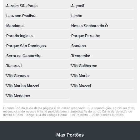
Jardim São Paulo
Jaçanã
Lauzane Paulista
Limão
Mandaqui
Nossa Senhora do Ó
Parada Inglesa
Parque Peruche
Parque São Domingos
Santana
Serra da Cantareira
Tremembé
Tucuruvi
Vila Guilherme
Vila Gustavo
Vila Maria
Vila Marisa Mazzei
Vila Mazzei
Vila Medeiros
O conteúdo do texto desta página é de direito reservado. Sua reprodução, parcial ou total,
mesmo citando nossos links, é proibida sem a autorização do autor. Crime de violação de
direito autoral – artigo 184 do Código Penal –
Lei 9610/98 - Lei de direitos autorais
.
Max Portões