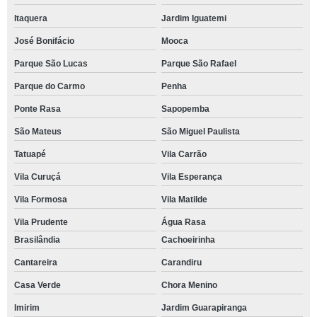
Itaquera
Jardim Iguatemi
José Bonifácio
Mooca
Parque São Lucas
Parque São Rafael
Parque do Carmo
Penha
Ponte Rasa
Sapopemba
São Mateus
São Miguel Paulista
Tatuapé
Vila Carrão
Vila Curuçá
Vila Esperança
Vila Formosa
Vila Matilde
Vila Prudente
Água Rasa
Brasilândia
Cachoeirinha
Cantareira
Carandiru
Casa Verde
Chora Menino
Imirim
Jardim Guarapiranga