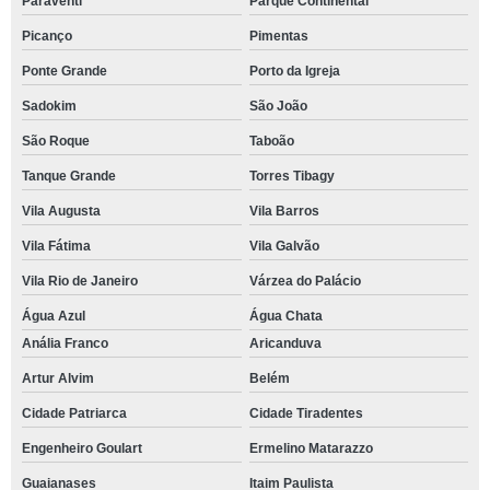
Paraventi
Parque Continental
Picanço
Pimentas
Ponte Grande
Porto da Igreja
Sadokim
São João
São Roque
Taboão
Tanque Grande
Torres Tibagy
Vila Augusta
Vila Barros
Vila Fátima
Vila Galvão
Vila Rio de Janeiro
Várzea do Palácio
Água Azul
Água Chata
Anália Franco
Aricanduva
Artur Alvim
Belém
Cidade Patriarca
Cidade Tiradentes
Engenheiro Goulart
Ermelino Matarazzo
Guaianases
Itaim Paulista