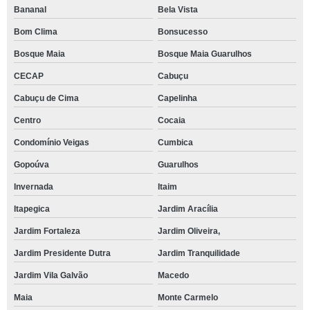
Bananal
Bela Vista
Bom Clima
Bonsucesso
Bosque Maia
Bosque Maia Guarulhos
CECAP
Cabuçu
Cabuçu de Cima
Capelinha
Centro
Cocaia
Condomínio Veigas
Cumbica
Gopoúva
Guarulhos
Invernada
Itaim
Itapegica
Jardim Aracília
Jardim Fortaleza
Jardim Oliveira,
Jardim Presidente Dutra
Jardim Tranquilidade
Jardim Vila Galvão
Macedo
Maia
Monte Carmelo