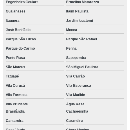
Engenheiro Goulart
Ermelino Matarazzo
Guaianases
Itaim Paulista
Itaquera
Jardim Iguatemi
José Bonifácio
Mooca
Parque São Lucas
Parque São Rafael
Parque do Carmo
Penha
Ponte Rasa
Sapopemba
São Mateus
São Miguel Paulista
Tatuapé
Vila Carrão
Vila Curuçá
Vila Esperança
Vila Formosa
Vila Matilde
Vila Prudente
Água Rasa
Brasilândia
Cachoeirinha
Cantareira
Carandiru