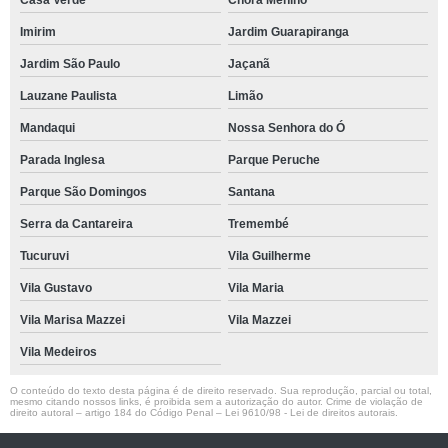
Casa Verde
Chora Menino
Imirim
Jardim Guarapiranga
Jardim São Paulo
Jaçanã
Lauzane Paulista
Limão
Mandaqui
Nossa Senhora do Ó
Parada Inglesa
Parque Peruche
Parque São Domingos
Santana
Serra da Cantareira
Tremembé
Tucuruvi
Vila Guilherme
Vila Gustavo
Vila Maria
Vila Marisa Mazzei
Vila Mazzei
Vila Medeiros
O conteúdo do texto desta página é de direito reservado. Sua reprodução, parcial ou total,
mesmo citando nossos links, é proibida sem a autorização do autor. Crime de violação de
direito autoral – artigo 184 do Código Penal –
Lei 9610/98 - Lei de direitos autorais
.