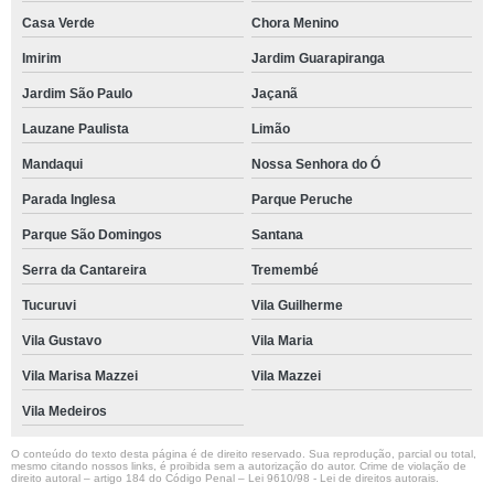
Casa Verde
Chora Menino
Imirim
Jardim Guarapiranga
Jardim São Paulo
Jaçanã
Lauzane Paulista
Limão
Mandaqui
Nossa Senhora do Ó
Parada Inglesa
Parque Peruche
Parque São Domingos
Santana
Serra da Cantareira
Tremembé
Tucuruvi
Vila Guilherme
Vila Gustavo
Vila Maria
Vila Marisa Mazzei
Vila Mazzei
Vila Medeiros
O conteúdo do texto desta página é de direito reservado. Sua reprodução, parcial ou total,
mesmo citando nossos links, é proibida sem a autorização do autor. Crime de violação de
direito autoral – artigo 184 do Código Penal –
Lei 9610/98 - Lei de direitos autorais
.