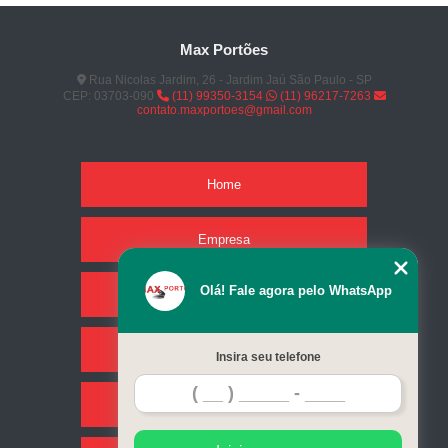
Max Portões
Rua Nicolas Jardim, 26 - Jardim Jaú São Paulo - SP
CEP: 03703-090
(11) 99350-3154
(11) 96217-7263
contato.maxportoes@gmail.com
Home
Empresa
Olá! Fale agora pelo WhatsApp
Missão
Serviços
Insira seu telefone
Contato