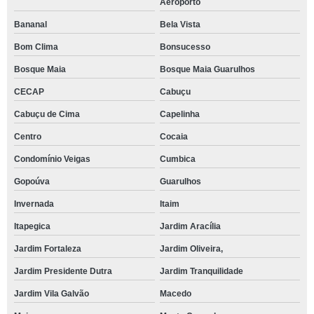
Aeroporto
Bananal
Bela Vista
Bom Clima
Bonsucesso
Bosque Maia
Bosque Maia Guarulhos
CECAP
Cabuçu
Cabuçu de Cima
Capelinha
Centro
Cocaia
Condomínio Veigas
Cumbica
Gopoúva
Guarulhos
Invernada
Itaim
Itapegica
Jardim Aracília
Jardim Fortaleza
Jardim Oliveira,
Jardim Presidente Dutra
Jardim Tranquilidade
Jardim Vila Galvão
Macedo