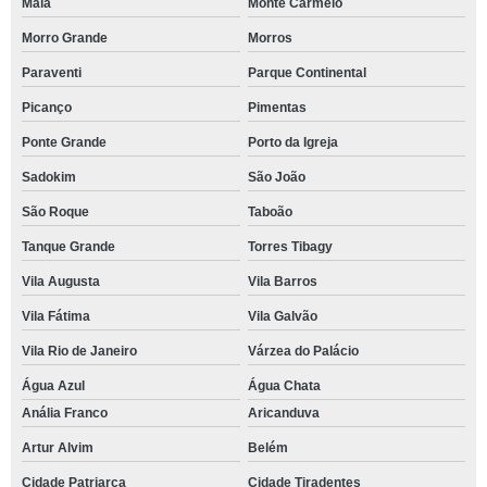
Maia
Monte Carmelo
Morro Grande
Morros
Paraventi
Parque Continental
Picanço
Pimentas
Ponte Grande
Porto da Igreja
Sadokim
São João
São Roque
Taboão
Tanque Grande
Torres Tibagy
Vila Augusta
Vila Barros
Vila Fátima
Vila Galvão
Vila Rio de Janeiro
Várzea do Palácio
Água Azul
Água Chata
Anália Franco
Aricanduva
Artur Alvim
Belém
Cidade Patriarca
Cidade Tiradentes