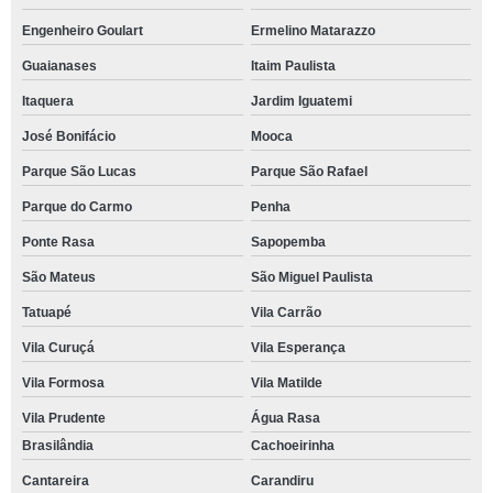
Engenheiro Goulart
Ermelino Matarazzo
Guaianases
Itaim Paulista
Itaquera
Jardim Iguatemi
José Bonifácio
Mooca
Parque São Lucas
Parque São Rafael
Parque do Carmo
Penha
Ponte Rasa
Sapopemba
São Mateus
São Miguel Paulista
Tatuapé
Vila Carrão
Vila Curuçá
Vila Esperança
Vila Formosa
Vila Matilde
Vila Prudente
Água Rasa
Brasilândia
Cachoeirinha
Cantareira
Carandiru