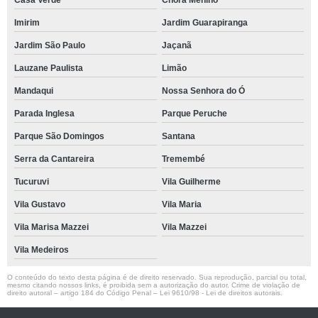
Casa Verde
Chora Menino
Imirim
Jardim Guarapiranga
Jardim São Paulo
Jaçanã
Lauzane Paulista
Limão
Mandaqui
Nossa Senhora do Ó
Parada Inglesa
Parque Peruche
Parque São Domingos
Santana
Serra da Cantareira
Tremembé
Tucuruvi
Vila Guilherme
Vila Gustavo
Vila Maria
Vila Marisa Mazzei
Vila Mazzei
Vila Medeiros
O conteúdo do texto desta página é de direito reservado. Sua reprodução, parcial ou total,
mesmo citando nossos links, é proibida sem a autorização do autor. Crime de violação de
direito autoral – artigo 184 do Código Penal –
Lei 9610/98 - Lei de direitos autorais
.