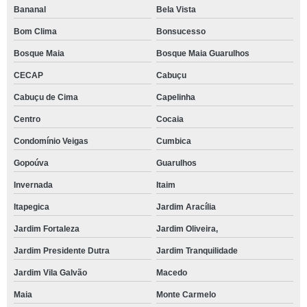
Bananal
Bela Vista
Bom Clima
Bonsucesso
Bosque Maia
Bosque Maia Guarulhos
CECAP
Cabuçu
Cabuçu de Cima
Capelinha
Centro
Cocaia
Condomínio Veigas
Cumbica
Gopoúva
Guarulhos
Invernada
Itaim
Itapegica
Jardim Aracília
Jardim Fortaleza
Jardim Oliveira,
Jardim Presidente Dutra
Jardim Tranquilidade
Jardim Vila Galvão
Macedo
Maia
Monte Carmelo