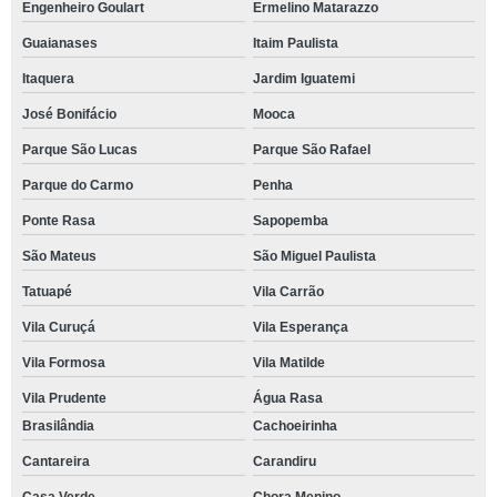
Engenheiro Goulart
Ermelino Matarazzo
Guaianases
Itaim Paulista
Itaquera
Jardim Iguatemi
José Bonifácio
Mooca
Parque São Lucas
Parque São Rafael
Parque do Carmo
Penha
Ponte Rasa
Sapopemba
São Mateus
São Miguel Paulista
Tatuapé
Vila Carrão
Vila Curuçá
Vila Esperança
Vila Formosa
Vila Matilde
Vila Prudente
Água Rasa
Brasilândia
Cachoeirinha
Cantareira
Carandiru