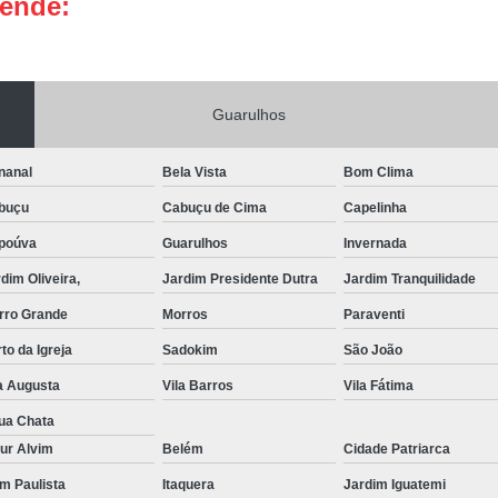
tende:
Portas de Aço Manual
Portas de Aço p
Portas de Aço para Residência
Portas
Porta de Aço Automática Transvision
Po
Guarulhos
Porta de Aço com Motor
P
nanal
Bela Vista
Bom Clima
Porta de Aço de Enrolar Elétrica
Porta
buçu
Cabuçu de Cima
Capelinha
Porta de Aço para Garagem Automática
poúva
Guarulhos
Invernada
Portas de Aço Automática Comercia
dim Oliveira,
Jardim Presidente Dutra
Jardim Tranquilidade
Portas de Aço Automáticas
rro Grande
Morros
Paraventi
Portas de Aço de Enrolar Automáti
to da Igreja
Sadokim
São João
Portas de Aço para Banheiro Automática
a Augusta
Vila Barros
Vila Fátima
Empresa de Reparo de Portão
Repar
ua Chata
Reparo de Portão de Correr
ur Alvim
Belém
Cidade Patriarca
im Paulista
Itaquera
Reparo de Portão Eletrônico
Jardim Iguatemi