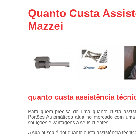
Portas de 
Quanto Custa Assistê
Portas de 
automátic
Mazzei
Reparo d
portões
Travas
eletromagné
de portão
quanto custa assistência técni
Para quem precisa de uma quanto custa assist
Portões Automáticos atua no mercado com uma e
soluções e vantagens a seus clientes.
A sua busca é por quanto custa assistência técni