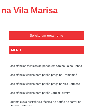
Conserto de Portões Residenciais
na Vila Marisa
es
Conserto de Portão Automático
Sp
Conserto de Portão Basculante
Conserto de Portão de Garagem
Sp
Conserto de Portão em São Paulo
Solicite um orçamento
Conserto de Portão Pivotante
MENU
Conserto de Portões Basculantes
a de Instalação de Portão Eletrônico
assistências técnicas de portão em são paulo na Penha
nstalação de Portão Automático
assistência técnica para portão preço no Tremembé
culante
Instalação de Portão Eletrônico
ão Eletrônico Basculante
assistência técnica para portão preço na Vila Formosa
aulo
Instalação de Portão Eletrônico em SP
assistência técnica para portão Jardim Oliveira,
nstalar Portão Automático Deslizante
quanto custa assistência técnica de portão de correr no