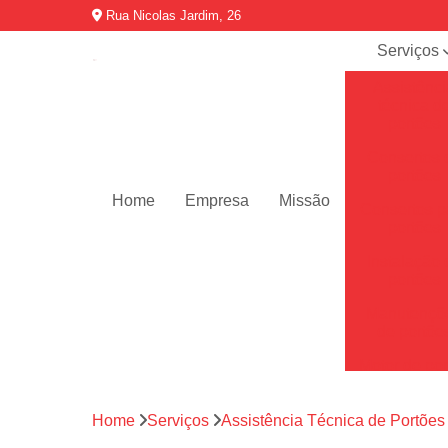
Rua Nicolas Jardim, 26
Serviços
Assistênci
técnica d
portões
Consertos 
portões
Home
Empresa
Missão
Consertos p
portões
Instalação 
portões
Manutençõ
de portõe
Motor de por
Motores de 
automátic
Home
Serviços
Assistência Técnica de Portões