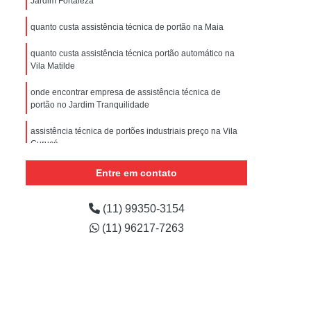
Jardim Fortaleza
nstalar Portão Eletrônico Basculante
quanto custa assistência técnica de portão na Maia
e
Empresa de Manutenção de Portão
ões
Manutenção de Motor de Portão
quanto custa assistência técnica portão automático na
Vila Matilde
 Automático
Manutenção de Portão
onde encontrar empresa de assistência técnica de
e
Manutenção de Portão de Correr
portão no Jardim Tranquilidade
m
Manutenção de Portão Deslizante
assistência técnica de portões industriais preço na Vila
Curuçá
Manutenção de Portão em São Paulo
Manutenção de Portões Automáticos
assistências técnicas de portão de correr no Imirim
Entre em contato
Manutenção de Portões de Condomínio
(11) 99350-3154
Manutenção de Portões de Garagem
(11) 96217-7263
Manutenção de Portões em São Paulo
Manutenção de Portões Industriais
Manutenção Portão Automático