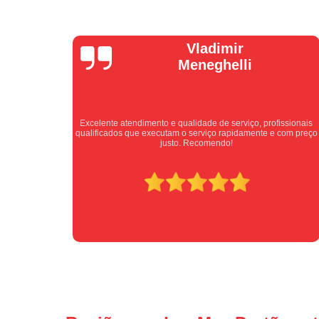
Isabel
Cassanho
fissionais
Bom atendimento desde o primeiro contato. Profissionais
e com preço
atenciosos fornecendo todas as informações sobre o serviço
ser prestado.