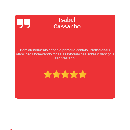
Manutenção Portão de Garage
Manutenção Portão Eletrônico
Motor de Portão Basculante
Motor de P
Vera Maria
Motor de Portão de Levantar
Motor de 
Motor de Portão Eletrônico Industr
Motor de Portão em Sp
Motor de P
Equipe nota 10, trabalho rápido com excelência , super
 a
organizados. Super indico.
Motor de Portão Rápido
Motor Auto
Motor de Aço Automático para Portão
Motor de Porta Aço
Mot
Motor para Porta de Aço Automátic
Motor para Porta de Enrolar Auto
Motor Porta Aço Enrolar
Motor P
Porta de Aço para Garagem
Portas d
Portas de Aço de Correr
Portas de