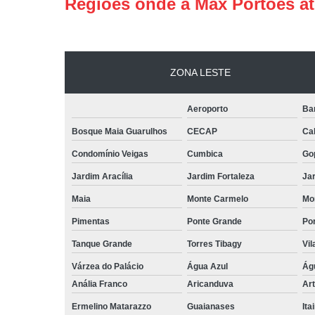
Regiões onde a Max Portões a
ZONA LESTE
Aeroporto
Ba
Bosque Maia Guarulhos
CECAP
Ca
Condomínio Veigas
Cumbica
Go
Jardim Aracília
Jardim Fortaleza
Jar
Maia
Monte Carmelo
Mo
Pimentas
Ponte Grande
Por
Tanque Grande
Torres Tibagy
Vil
Várzea do Palácio
Água Azul
Ág
Anália Franco
Aricanduva
Art
Ermelino Matarazzo
Guaianases
Ita