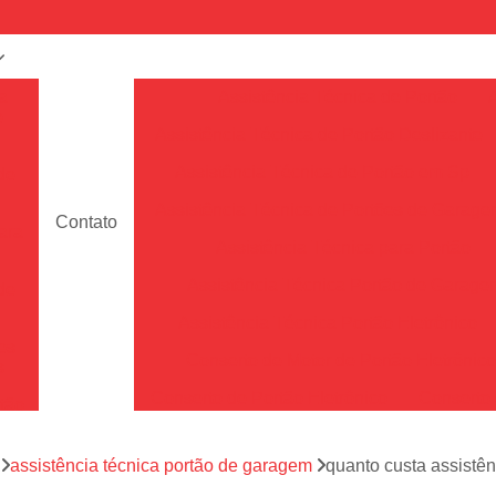
a
Assistência Técnica de Portão
e
Assistência Técnica de Portão Deslizante
Assistência Técnica de Portão em Sp
de
Assistência Técnica de Portões de Garag
Contato
ara
Assistência Técnica para Portão
Assistência Técnica Portão de Garage
de
Assistência Técnica Portão Eletrônico
es
Conserto de Motor de Portão Eletrônic
s
Conserto de Portão Eletrônico
Conserto 
tão
Conserto de Portões de Alumín
aço
a
assistência técnica portão de garagem
quanto custa assistên
Conserto de Portões de Madeira