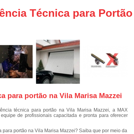
aço
Conserto de Portões em SP
ncia Técnica para Portão 
aço
Empresa de Conserto de Portõ
a
Conserto de Portão Automático 
e
Conserto de Portão de Ferro
Conserto de Portão Eletrônico em 
tica
Conserto de Portão em Sp
Conserto de Portão Residencial
Conserto para Portões
Empres
Instalação de Portão
I
ca para portão na Vila Marisa Mazzei
Instalação de Portão Automático Bas
Instalação de Port
ência técnica para portão na Vila Marisa Mazzei, a MAX
quipe de profissionais capacitada e pronta para oferecer
Instalação de Portão Eletrônico em São P
Instalar Portão Automático
I
ca para portão na Vila Marisa Mazzei? Saiba que por meio da