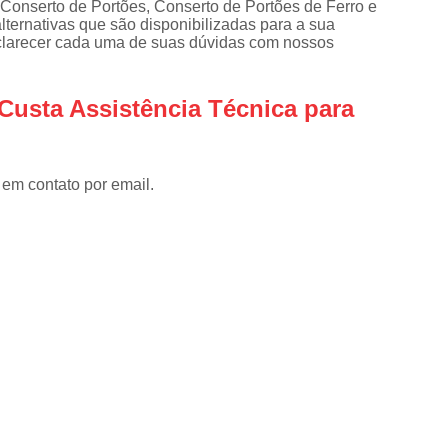
Conserto de Portões, Conserto de Portões de Ferro e
Instalar Portão Eletrônico
I
ternativas que são disponibilizadas para a sua
Instalar Portão Eletrônico Deslizant
sclarecer cada uma de suas dúvidas com nossos
Empresa de Manutenção de Port
Custa Assistência Técnica para
Manutenção de Motores de Portão
Manutenção de Portão Basculant
Manutenção de Portão de Garage
 em contato por email.
Manutenção de Portão Eletrônico
Manutenção de Portão em Sp
Manutenção de Portões Basculantes
Manutenção de Portões de Ferro
Manutenção de Portões Deslizantes
Manutenção de Portões em SP
Manutenção para Portão