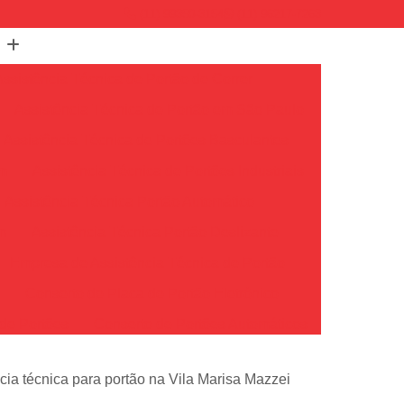
(11) 99350-3154
(11) 96217-7263
Assistência Técnica de Portão de Correr
Assistência Técnica de Portão em São Paulo
Assistência Técnica de Portões Basculantes
em
Assistência Técnica de Portões Industriais
Assistência Técnica Portão Automático
m
Assistência Técnica Portão Deslizante
Empresa de Assistência Técnica de Portão
o
Conserto de Placa de Portão Eletrônico
de Portões
Conserto de Portões Automáticos
io
Conserto de Portões de Ferro
cia técnica para portão na Vila Marisa Mazzei
Conserto de Portões em São Paulo