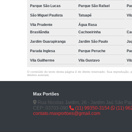
Parque São Lucas
Parque São Rafael
Pa
São Miguel Paulista
Tatuapé
Vil
Vila Prudente
Água Rasa
Brasilândia
Cachoeirinha
Can
Jardim Guarapiranga
Jardim São Paulo
Ja
Parada Inglesa
Parque Peruche
Pa
Vila Guilherme
Vila Gustavo
Vil
O conteúdo do texto desta página é de direito reservado. Sua reprodução, pa
direitos autorais
.
Max Portões
Rua Nicolas Jardim, 26 - Jardim Jaú São Pau
CEP: 03703-090
(11) 99350-3154
(11) 9
contato.maxportoes@gmail.com