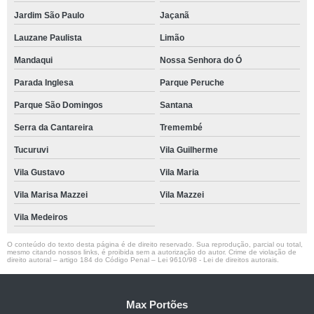
Jardim São Paulo
Jaçanã
Lauzane Paulista
Limão
Mandaqui
Nossa Senhora do Ó
Parada Inglesa
Parque Peruche
Parque São Domingos
Santana
Serra da Cantareira
Tremembé
Tucuruvi
Vila Guilherme
Vila Gustavo
Vila Maria
Vila Marisa Mazzei
Vila Mazzei
Vila Medeiros
O conteúdo do texto desta página é de direito reservado. Sua reprodução, parcial ou total,
mesmo citando nossos links, é proibida sem a autorização do autor. Crime de violação de
direito autoral – artigo 184 do Código Penal –
Lei 9610/98 - Lei de direitos autorais
.
Max Portões