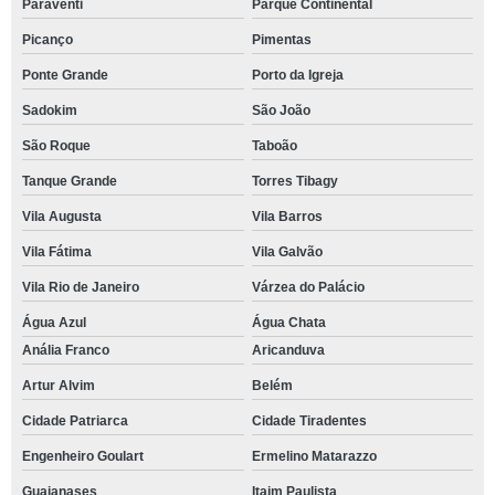
Paraventi
Parque Continental
Picanço
Pimentas
Ponte Grande
Porto da Igreja
Sadokim
São João
São Roque
Taboão
Tanque Grande
Torres Tibagy
Vila Augusta
Vila Barros
Vila Fátima
Vila Galvão
Vila Rio de Janeiro
Várzea do Palácio
Água Azul
Água Chata
Anália Franco
Aricanduva
Artur Alvim
Belém
Cidade Patriarca
Cidade Tiradentes
Engenheiro Goulart
Ermelino Matarazzo
Guaianases
Itaim Paulista