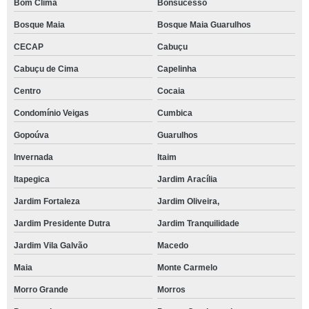
Bom Clima
Bonsucesso
Bosque Maia
Bosque Maia Guarulhos
CECAP
Cabuçu
Cabuçu de Cima
Capelinha
Centro
Cocaia
Condomínio Veigas
Cumbica
Gopoúva
Guarulhos
Invernada
Itaim
Itapegica
Jardim Aracília
Jardim Fortaleza
Jardim Oliveira,
Jardim Presidente Dutra
Jardim Tranquilidade
Jardim Vila Galvão
Macedo
Maia
Monte Carmelo
Morro Grande
Morros