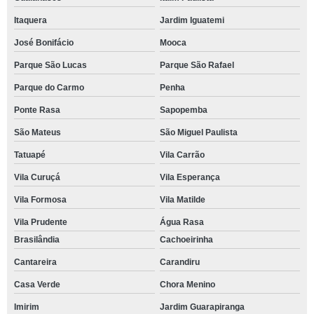
Itaquera
Jardim Iguatemi
José Bonifácio
Mooca
Parque São Lucas
Parque São Rafael
Parque do Carmo
Penha
Ponte Rasa
Sapopemba
São Mateus
São Miguel Paulista
Tatuapé
Vila Carrão
Vila Curuçá
Vila Esperança
Vila Formosa
Vila Matilde
Vila Prudente
Água Rasa
Brasilândia
Cachoeirinha
Cantareira
Carandiru
Casa Verde
Chora Menino
Imirim
Jardim Guarapiranga