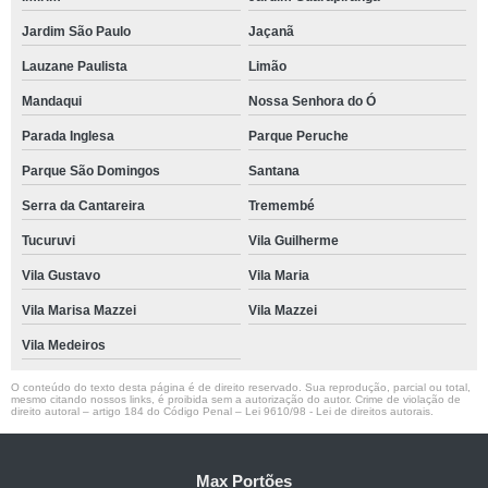
Jardim São Paulo
Jaçanã
Lauzane Paulista
Limão
Mandaqui
Nossa Senhora do Ó
Parada Inglesa
Parque Peruche
Parque São Domingos
Santana
Serra da Cantareira
Tremembé
Tucuruvi
Vila Guilherme
Vila Gustavo
Vila Maria
Vila Marisa Mazzei
Vila Mazzei
Vila Medeiros
O conteúdo do texto desta página é de direito reservado. Sua reprodução, parcial ou total,
mesmo citando nossos links, é proibida sem a autorização do autor. Crime de violação de
direito autoral – artigo 184 do Código Penal –
Lei 9610/98 - Lei de direitos autorais
.
Max Portões