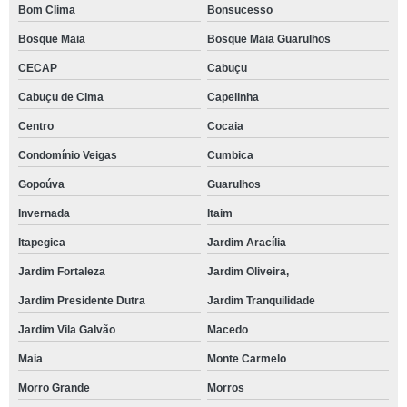
Bom Clima
Bonsucesso
Bosque Maia
Bosque Maia Guarulhos
CECAP
Cabuçu
Cabuçu de Cima
Capelinha
Centro
Cocaia
Condomínio Veigas
Cumbica
Gopoúva
Guarulhos
Invernada
Itaim
Itapegica
Jardim Aracília
Jardim Fortaleza
Jardim Oliveira,
Jardim Presidente Dutra
Jardim Tranquilidade
Jardim Vila Galvão
Macedo
Maia
Monte Carmelo
Morro Grande
Morros