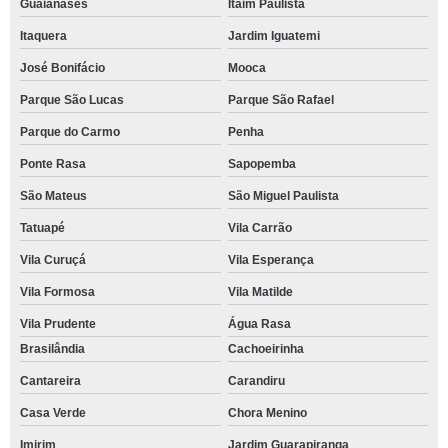
Guaianases
Itaim Paulista
Itaquera
Jardim Iguatemi
José Bonifácio
Mooca
Parque São Lucas
Parque São Rafael
Parque do Carmo
Penha
Ponte Rasa
Sapopemba
São Mateus
São Miguel Paulista
Tatuapé
Vila Carrão
Vila Curuçá
Vila Esperança
Vila Formosa
Vila Matilde
Vila Prudente
Água Rasa
Brasilândia
Cachoeirinha
Cantareira
Carandiru
Casa Verde
Chora Menino
Imirim
Jardim Guarapiranga