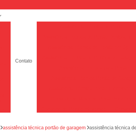
a
Assistência Técnica de Portão
e
Assistência Técnica de Portão Deslizante
Assistência Técnica de Portão em Sp
de
Assistência Técnica de Portões de Garag
Contato
ara
Assistência Técnica para Portão
Assistência Técnica Portão de Garage
de
Assistência Técnica Portão Eletrônico
es
Conserto de Motor de Portão Eletrônic
s
Conserto de Portão Eletrônico
Conserto 
tão
Conserto de Portões de Alumín
aço
a
assistência técnica portão de garagem
assistência técnica d
Conserto de Portões de Madeira