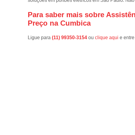
soluções em portões elétricos em São Paulo. Não 
Para saber mais sobre Assistên
Preço na Cumbica
Ligue para
(11) 99350-3154
ou
clique aqui
e entre