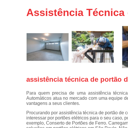
Portas de 
Assistência Técnica
Portas de 
automátic
Reparo d
portões
Travas
eletromagné
de portão
assistência técnica de portão 
Para quem precisa de uma assistência técnic
Automáticos atua no mercado com uma equipe de p
vantagens a seus clientes.
Procurando por assistência técnica de portão de 
interessar por portões elétricos para o seu caso,
exemplo, Conserto de Portões de Ferro. Carregamo