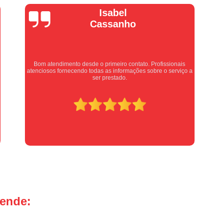
Manutenção Portão de Garage
Vera Maria
Manutenção Portão Eletrônico
Motor de Portão Basculante
Motor de P
Motor de Portão de Levantar
Motor de 
ais
Motor de Portão Eletrônico Industr
Equipe nota 10, trabalho rápido com excelência , super
iço a
organizados. Super indico.
Motor de Portão em Sp
Motor de P
Motor de Portão Rápido
Motor Auto
Motor de Aço Automático para Portão
Motor de Porta Aço
Mot
Motor para Porta de Aço Automátic
Motor para Porta de Enrolar Auto
Motor Porta Aço Enrolar
Motor P
tende:
Porta de Aço para Garagem
Portas d
Portas de Aço de Correr
Portas de