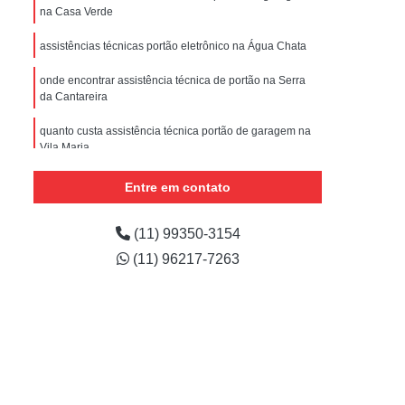
nstalar Portão Eletrônico Basculante
na Casa Verde
e
Empresa de Manutenção de Portão
assistências técnicas portão eletrônico na Água Chata
ões
Manutenção de Motor de Portão
onde encontrar assistência técnica de portão na Serra
da Cantareira
 Automático
Manutenção de Portão
e
Manutenção de Portão de Correr
quanto custa assistência técnica portão de garagem na
Vila Maria
m
Manutenção de Portão Deslizante
quanto custa assistência técnica de portões basculantes
Entre em contato
Manutenção de Portão em São Paulo
na Itapegica
Manutenção de Portões Automáticos
assistência técnica de portões basculantes no Várzea
(11) 99350-3154
do Palácio
Manutenção de Portões de Condomínio
(11) 96217-7263
Manutenção de Portões de Garagem
Manutenção de Portões em São Paulo
Manutenção de Portões Industriais
Manutenção Portão Automático