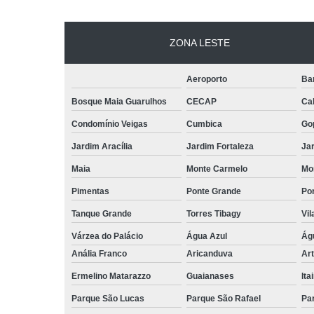
ZONA LESTE
Aeroporto
Ba
Bosque Maia Guarulhos
CECAP
Ca
Condomínio Veigas
Cumbica
Go
Jardim Aracília
Jardim Fortaleza
Jar
Maia
Monte Carmelo
Mo
Pimentas
Ponte Grande
Por
Tanque Grande
Torres Tibagy
Vil
Várzea do Palácio
Água Azul
Ág
Anália Franco
Aricanduva
Art
Ermelino Matarazzo
Guaianases
Ita
Parque São Lucas
Parque São Rafael
Pa