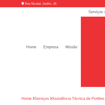
Rua Nicolas Jardim, 26
Serviços
Assistênci
técnica d
portões
Consertos 
portões
Home
Empresa
Missão
Consertos p
portões
Instalação 
portões
Manutençõ
de portõe
Motor de por
Motores de 
automátic
Home
Serviços
Assistência Técnica de Portões