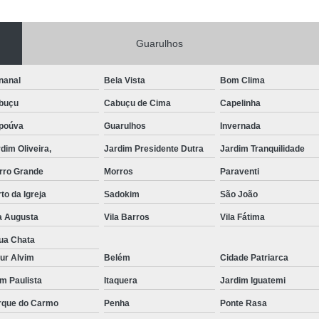
Portas de Aço Manual
Portas de Aço p
Guarulhos
Portas de Aço para Residência
Portas
Porta de Aço Automática Transvision
Po
nanal
Bela Vista
Bom Clima
Porta de Aço com Motor
P
buçu
Cabuçu de Cima
Capelinha
Porta de Aço de Enrolar Elétrica
Porta
poúva
Guarulhos
Invernada
Porta de Aço para Garagem Automática
dim Oliveira,
Jardim Presidente Dutra
Jardim Tranquilidade
Portas de Aço Automática Comercia
rro Grande
Morros
Paraventi
Portas de Aço Automáticas
to da Igreja
Sadokim
São João
Portas de Aço de Enrolar Automáti
a Augusta
Vila Barros
Vila Fátima
Portas de Aço para Banheiro Automática
ua Chata
ur Alvim
Belém
Cidade Patriarca
Empresa de Reparo de Portão
Repar
im Paulista
Itaquera
Jardim Iguatemi
Reparo de Portão de Correr
rque do Carmo
Penha
Ponte Rasa
Reparo de Portão Eletrônico