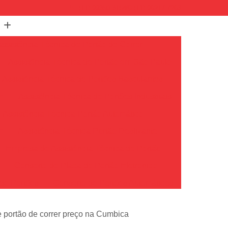
(11) 99350-3154
(11) 96217-7263
Assistência Técnica de Portão de Correr
Assistência Técnica de Portão em São Paulo
Assistência Técnica de Portões Basculantes
em
Assistência Técnica de Portões Industriais
Assistência Técnica Portão Automático
m
Assistência Técnica Portão Deslizante
Empresa de Assistência Técnica de Portão
o
Conserto de Placa de Portão Eletrônico
de Portões
Conserto de Portões Automáticos
io
Conserto de Portões de Ferro
e portão de correr preço na Cumbica
Conserto de Portões em São Paulo