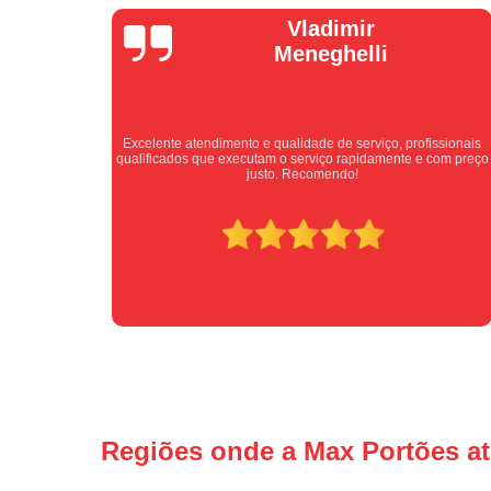
Isabel
Cassanho
profissionais
Bom atendimento desde o primeiro contato. Profission
te e com preço
atenciosos fornecendo todas as informações sobre o serv
ser prestado.
Regiões onde a Max Portões a