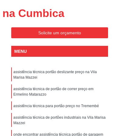
Conserto de Portões Residenciais
o na Cumbica
es
Conserto de Portão Automático
Sp
Conserto de Portão Basculante
Solicite um orçamento
Conserto de Portão de Garagem
Sp
Conserto de Portão em São Paulo
MENU
Conserto de Portão Pivotante
Conserto de Portões Basculantes
assistência técnica portão deslizante preço na Vila
a de Instalação de Portão Eletrônico
Marisa Mazzei
nstalação de Portão Automático
assistência técnica de portão de correr preço em
Ermelino Matarazzo
culante
Instalação de Portão Eletrônico
assistência técnica para portão preço no Tremembé
ão Eletrônico Basculante
aulo
Instalação de Portão Eletrônico em SP
assistência técnica de portões industriais na Vila Marisa
Mazzei
nstalar Portão Automático Deslizante
onde encontrar assistência técnica portão de garagem