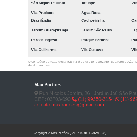
São Miguel Paulista
Tatuapé
Vil
Vila Prudente
Água Rasa
Brasilândia
Cachoeirinha
Can
Jardim Guarapiranga
Jardim São Paulo
Ja
Parada Inglesa
Parque Peruche
Pa
Vila Guilherme
Vila Gustavo
Vil
O conteúdo do texto desta página é de direito reservado. Sua reprodução, pa
direitos autorais
.
Max Portões
Rua Nicolas Jardim, 26 - Jardim Jaú São Pau
CEP: 03703-090
(11) 99350-3154
(11) 9
contato.maxportoes@gmail.com
Copyright © Max Portões (Lei 9610 de 19/02/1998)