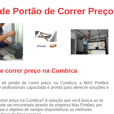
aço
Conserto de Portões em SP
 de Portão de Correr Preç
aço
Empresa de Conserto de Portõ
a
Conserto de Portão Automático 
e
Conserto de Portão de Ferro
Conserto de Portão Eletrônico em 
tica
Conserto de Portão em Sp
Conserto de Portão Residencial
Conserto para Portões
Empres
de correr preço na Cumbica
Instalação de Portão
I
Instalação de Portão Automático Bas
a de portão de correr preço na Cumbica, a MAX Portões
rofissionais capacitada e pronta para oferecer soluções e
Instalação de Port
Instalação de Portão Eletrônico em São P
correr preço na Cumbica? A solução que você busca ao se
 pode ser encontrada através da empresa Max Portões, por
Instalar Portão Automático
I
s o objetivo de sempre disponibilizar as melhores