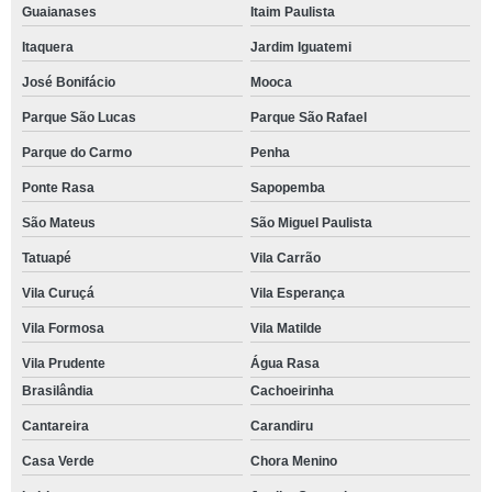
Guaianases
Itaim Paulista
Itaquera
Jardim Iguatemi
José Bonifácio
Mooca
Parque São Lucas
Parque São Rafael
Parque do Carmo
Penha
Ponte Rasa
Sapopemba
São Mateus
São Miguel Paulista
Tatuapé
Vila Carrão
Vila Curuçá
Vila Esperança
Vila Formosa
Vila Matilde
Vila Prudente
Água Rasa
Brasilândia
Cachoeirinha
Cantareira
Carandiru
Casa Verde
Chora Menino