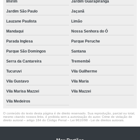
Imirim
Jardim Guarapiranga
Jardim São Paulo
Jaçanã
Lauzane Paulista
Limão
Mandaqui
Nossa Senhora do Ó
Parada Inglesa
Parque Peruche
Parque São Domingos
Santana
Serra da Cantareira
Tremembé
Tucuruvi
Vila Guilherme
Vila Gustavo
Vila Maria
Vila Marisa Mazzei
Vila Mazzei
Vila Medeiros
O conteúdo do texto desta página é de direito reservado. Sua reprodução, parcial ou total,
mesmo citando nossos links, é proibida sem a autorização do autor. Crime de violação de
direito autoral – artigo 184 do Código Penal –
Lei 9610/98 - Lei de direitos autorais
.