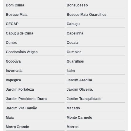
Bom Clima
Bonsucesso
Bosque Maia
Bosque Maia Guarulhos
CECAP
Cabuçu
Cabuçu de Cima
Capelinha
Centro
Cocaia
Condomínio Veigas
Cumbica
Gopoúva
Guarulhos
Invernada
Itaim
Itapegica
Jardim Aracília
Jardim Fortaleza
Jardim Oliveira,
Jardim Presidente Dutra
Jardim Tranquilidade
Jardim Vila Galvão
Macedo
Maia
Monte Carmelo
Morro Grande
Morros