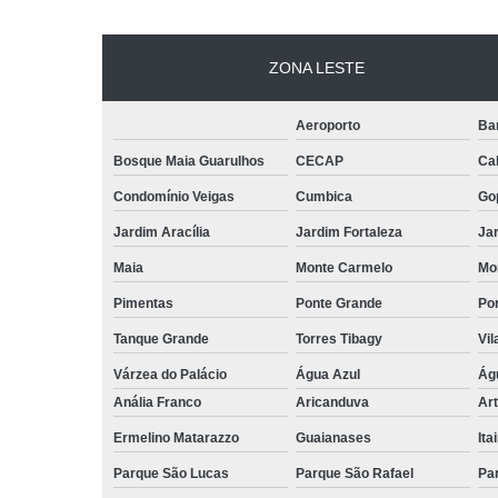
ZONA LESTE
Aeroporto
Ba
Bosque Maia Guarulhos
CECAP
Ca
Condomínio Veigas
Cumbica
Go
Jardim Aracília
Jardim Fortaleza
Jar
Maia
Monte Carmelo
Mo
Pimentas
Ponte Grande
Por
Tanque Grande
Torres Tibagy
Vil
Várzea do Palácio
Água Azul
Ág
Anália Franco
Aricanduva
Art
Ermelino Matarazzo
Guaianases
Ita
Parque São Lucas
Parque São Rafael
Pa