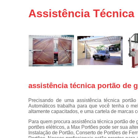
Portas de 
Assistência Técnica
Portas de 
automátic
Reparo d
portões
Travas
eletromagné
de portão
assistência técnica portão de
Precisando de uma assistência técnica port
Automáticos trabalha para que você tenha o me
altamente capacitados, e uma cartela de marcas
Para quem procura assistência técnica portão d
portões elétricos, a Max Portões pode ser sua alte
Instalação de Portão, Conserto de Portões de Fe