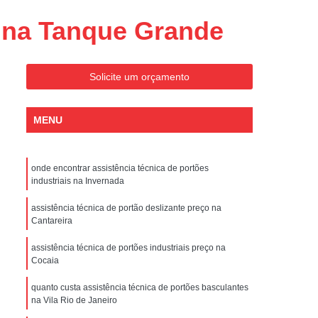
Conserto de Portões Residenciais
 na Tanque Grande
es
Conserto de Portão Automático
Sp
Conserto de Portão Basculante
Solicite um orçamento
Conserto de Portão de Garagem
Sp
Conserto de Portão em São Paulo
MENU
Conserto de Portão Pivotante
Conserto de Portões Basculantes
onde encontrar assistência técnica de portões
a de Instalação de Portão Eletrônico
industriais na Invernada
nstalação de Portão Automático
assistência técnica de portão deslizante preço na
Cantareira
culante
Instalação de Portão Eletrônico
assistência técnica de portões industriais preço na
ão Eletrônico Basculante
Cocaia
aulo
Instalação de Portão Eletrônico em SP
quanto custa assistência técnica de portões basculantes
nstalar Portão Automático Deslizante
na Vila Rio de Janeiro