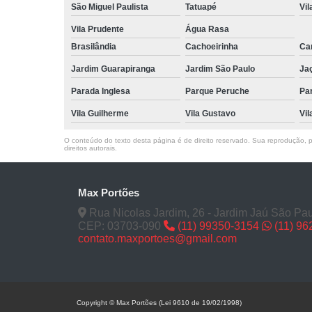
São Miguel Paulista
Tatuapé
Vil
Vila Prudente
Água Rasa
Brasilândia
Cachoeirinha
Can
Jardim Guarapiranga
Jardim São Paulo
Ja
Parada Inglesa
Parque Peruche
Pa
Vila Guilherme
Vila Gustavo
Vil
O conteúdo do texto desta página é de direito reservado. Sua reprodução, pa
direitos autorais
.
Max Portões
Rua Nicolas Jardim, 26 - Jardim Jaú São Pau
CEP: 03703-090
(11) 99350-3154
(11) 9
contato.maxportoes@gmail.com
Copyright © Max Portões (Lei 9610 de 19/02/1998)