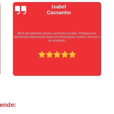
Manutenção Portão de Garage
Isabel
Manutenção Portão Eletrônico
Cassanho
Motor de Portão Basculante
Motor de P
Motor de Portão de Levantar
Motor de 
Bom atendimento desde o primeiro contato. Profissionais
Motor de Portão Eletrônico Industr
atenciosos fornecendo todas as informações sobre o serviço a
ser prestado.
Motor de Portão em Sp
Motor de P
Motor de Portão Rápido
Motor Auto
Motor de Aço Automático para Portão
Motor de Porta Aço
Mot
Motor para Porta de Aço Automátic
Motor para Porta de Enrolar Auto
Motor Porta Aço Enrolar
Motor P
tende:
Porta de Aço para Garagem
Portas d
Portas de Aço de Correr
Portas de