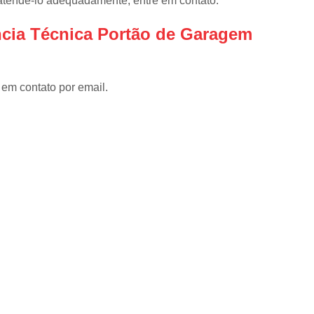
 atendê-lo adequadamente, entre em contato.
Instalar Portão Eletrônico
I
Instalar Portão Eletrônico Deslizant
ncia Técnica Portão de Garagem
Empresa de Manutenção de Port
Manutenção de Motores de Portão
 em contato por email.
Manutenção de Portão Basculant
Manutenção de Portão de Garage
Manutenção de Portão Eletrônico
Manutenção de Portão em Sp
Manutenção de Portões Basculantes
Manutenção de Portões de Ferro
Manutenção de Portões Deslizantes
Manutenção de Portões em SP
Manutenção para Portão