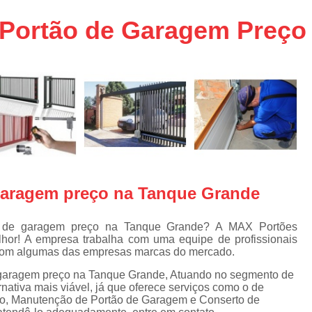
aço
Conserto de Portões em SP
 Portão de Garagem Preço
aço
Empresa de Conserto de Portõ
a
Conserto de Portão Automático 
e
Conserto de Portão de Ferro
Conserto de Portão Eletrônico em 
tica
Conserto de Portão em Sp
Conserto de Portão Residencial
Conserto para Portões
Empres
 garagem preço na Tanque Grande
Instalação de Portão
I
Instalação de Portão Automático Bas
ão de garagem preço na Tanque Grande? A MAX Portões
lhor! A empresa trabalha com uma equipe de profissionais
Instalação de Port
 com algumas das empresas marcas do mercado.
Instalação de Portão Eletrônico em São P
e garagem preço na Tanque Grande, Atuando no segmento de
rnativa mais viável, já que oferece serviços como o de
Instalar Portão Automático
I
rro, Manutenção de Portão de Garagem e Conserto de