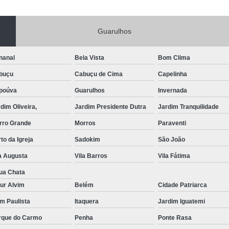
Portas de Aço Manual
Portas de Aço p
Guarulhos
Portas de Aço para Residência
Portas
Porta de Aço Automática Transvision
Po
nanal
Bela Vista
Bom Clima
Porta de Aço com Motor
P
buçu
Cabuçu de Cima
Capelinha
Porta de Aço de Enrolar Elétrica
Porta
poúva
Guarulhos
Invernada
Porta de Aço para Garagem Automática
dim Oliveira,
Jardim Presidente Dutra
Jardim Tranquilidade
Portas de Aço Automática Comercia
rro Grande
Morros
Paraventi
Portas de Aço Automáticas
to da Igreja
Sadokim
São João
Portas de Aço de Enrolar Automáti
a Augusta
Vila Barros
Vila Fátima
Portas de Aço para Banheiro Automática
ua Chata
ur Alvim
Belém
Cidade Patriarca
Empresa de Reparo de Portão
Repar
im Paulista
Itaquera
Jardim Iguatemi
Reparo de Portão de Correr
rque do Carmo
Penha
Ponte Rasa
Reparo de Portão Eletrônico