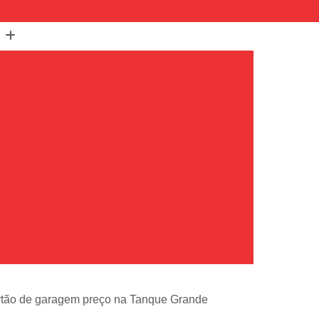
(11) 99350-3154
(11) 96217-7263
Assistência Técnica de Portão de Correr
Assistência Técnica de Portão em São Paulo
Assistência Técnica de Portões Basculantes
em
Assistência Técnica de Portões Industriais
Assistência Técnica Portão Automático
m
Assistência Técnica Portão Deslizante
Empresa de Assistência Técnica de Portão
o
Conserto de Placa de Portão Eletrônico
de Portões
Conserto de Portões Automáticos
io
Conserto de Portões de Ferro
ortão de garagem preço na Tanque Grande
Conserto de Portões em São Paulo