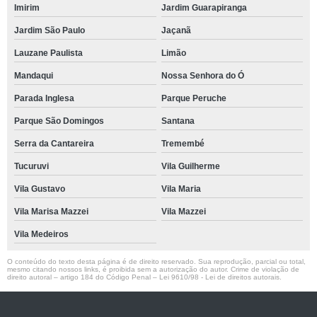
Imirim
Jardim Guarapiranga
Jardim São Paulo
Jaçanã
Lauzane Paulista
Limão
Mandaqui
Nossa Senhora do Ó
Parada Inglesa
Parque Peruche
Parque São Domingos
Santana
Serra da Cantareira
Tremembé
Tucuruvi
Vila Guilherme
Vila Gustavo
Vila Maria
Vila Marisa Mazzei
Vila Mazzei
Vila Medeiros
O conteúdo do texto desta página é de direito reservado. Sua reprodução, parcial ou total,
mesmo citando nossos links, é proibida sem a autorização do autor. Crime de violação de
direito autoral – artigo 184 do Código Penal –
Lei 9610/98 - Lei de direitos autorais
.