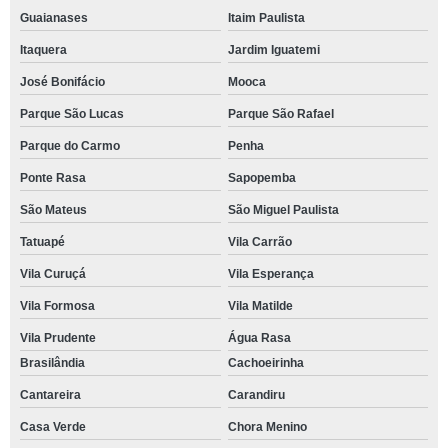
Guaianases
Itaim Paulista
Itaquera
Jardim Iguatemi
José Bonifácio
Mooca
Parque São Lucas
Parque São Rafael
Parque do Carmo
Penha
Ponte Rasa
Sapopemba
São Mateus
São Miguel Paulista
Tatuapé
Vila Carrão
Vila Curuçá
Vila Esperança
Vila Formosa
Vila Matilde
Vila Prudente
Água Rasa
Brasilândia
Cachoeirinha
Cantareira
Carandiru
Casa Verde
Chora Menino