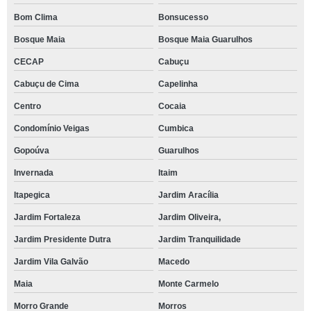
Bom Clima
Bonsucesso
Bosque Maia
Bosque Maia Guarulhos
CECAP
Cabuçu
Cabuçu de Cima
Capelinha
Centro
Cocaia
Condomínio Veigas
Cumbica
Gopoúva
Guarulhos
Invernada
Itaim
Itapegica
Jardim Aracília
Jardim Fortaleza
Jardim Oliveira,
Jardim Presidente Dutra
Jardim Tranquilidade
Jardim Vila Galvão
Macedo
Maia
Monte Carmelo
Morro Grande
Morros