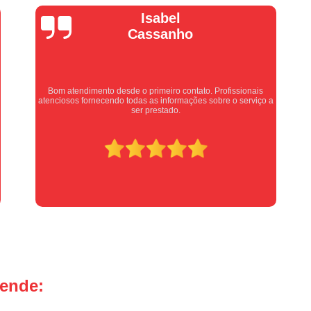
Manutenção Portão de Garage
Vera Maria
Manutenção Portão Eletrônico
Motor de Portão Basculante
Motor de P
Motor de Portão de Levantar
Motor de 
s
Motor de Portão Eletrônico Industr
Equipe nota 10, trabalho rápido com excelência , super
o a
organizados. Super indico.
Motor de Portão em Sp
Motor de P
Motor de Portão Rápido
Motor Auto
Motor de Aço Automático para Portão
Motor de Porta Aço
Mot
Motor para Porta de Aço Automátic
Motor para Porta de Enrolar Auto
Motor Porta Aço Enrolar
Motor P
tende:
Porta de Aço para Garagem
Portas d
Portas de Aço de Correr
Portas de