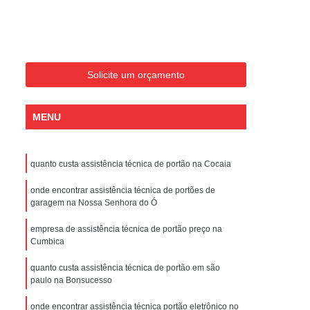
Conserto de Portões Residenciais
es
Conserto de Portão Automático
Sp
Conserto de Portão Basculante
Solicite um orçamento
Conserto de Portão de Garagem
Sp
Conserto de Portão em São Paulo
MENU
Conserto de Portão Pivotante
Conserto de Portões Basculantes
quanto custa assistência técnica de portão na Cocaia
a de Instalação de Portão Eletrônico
onde encontrar assistência técnica de portões de
nstalação de Portão Automático
garagem na Nossa Senhora do Ó
culante
Instalação de Portão Eletrônico
empresa de assistência técnica de portão preço na
Cumbica
ão Eletrônico Basculante
aulo
Instalação de Portão Eletrônico em SP
quanto custa assistência técnica de portão em são
paulo na Bonsucesso
nstalar Portão Automático Deslizante
onde encontrar assistência técnica portão eletrônico no