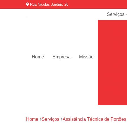
Rua Nicolas Jardim, 26
Serviços
Assistênci
técnica d
portões
Consertos 
portões
Home
Empresa
Missão
Consertos p
portões
Instalação 
portões
Manutençõ
de portõe
Motor de por
Motores de 
automátic
Home
Serviços
Assistência Técnica de Portões