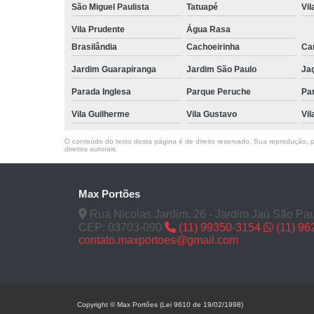
São Miguel Paulista
Tatuapé
Vil
Vila Prudente
Água Rasa
Brasilândia
Cachoeirinha
Can
Jardim Guarapiranga
Jardim São Paulo
Ja
Parada Inglesa
Parque Peruche
Pa
Vila Guilherme
Vila Gustavo
Vil
O conteúdo do texto desta página é de direito reservado. Sua reprodução, pa
direitos autorais
.
Max Portões
Rua Nicolas Jardim, 26 - Jardim Jaú São Pau
CEP: 03703-090
(11) 99350-3154
(11) 9
contato.maxportoes@gmail.com
Copyright © Max Portões (Lei 9610 de 19/02/1998)