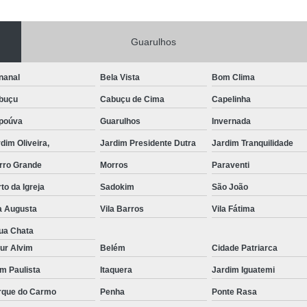
Portas de Aço Manual
Portas de Aço p
Guarulhos
Portas de Aço para Residência
Portas
Porta de Aço Automática Transvision
Po
nanal
Bela Vista
Bom Clima
Porta de Aço com Motor
P
buçu
Cabuçu de Cima
Capelinha
Porta de Aço de Enrolar Elétrica
Porta
poúva
Guarulhos
Invernada
Porta de Aço para Garagem Automática
dim Oliveira,
Jardim Presidente Dutra
Jardim Tranquilidade
Portas de Aço Automática Comercia
rro Grande
Morros
Paraventi
Portas de Aço Automáticas
to da Igreja
Sadokim
São João
Portas de Aço de Enrolar Automáti
a Augusta
Vila Barros
Vila Fátima
Portas de Aço para Banheiro Automática
ua Chata
ur Alvim
Belém
Cidade Patriarca
Empresa de Reparo de Portão
Repar
im Paulista
Itaquera
Jardim Iguatemi
Reparo de Portão de Correr
rque do Carmo
Penha
Ponte Rasa
Reparo de Portão Eletrônico