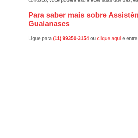
conosco, você poderá esclarecer suas dúvidas, e
Para saber mais sobre Assistê
Guaianases
Ligue para
(11) 99350-3154
ou
clique aqui
e entre