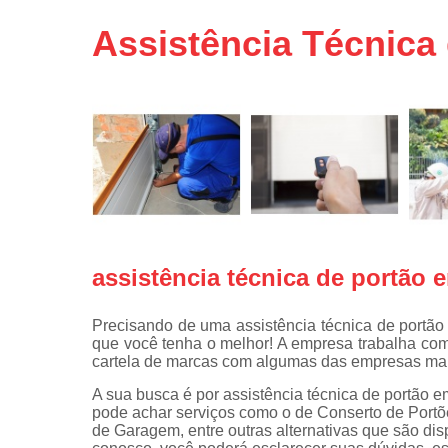
Portas de 
Assistência Técnica
Portas de 
automátic
Reparo d
portões
Travas
eletromagné
de portão
assistência técnica de portão
Precisando de uma assistência técnica de portã
que você tenha o melhor! A empresa trabalha com
cartela de marcas com algumas das empresas ma
A sua busca é por assistência técnica de portão
pode achar serviços como o de Conserto de Portõ
de Garagem, entre outras alternativas que são dis