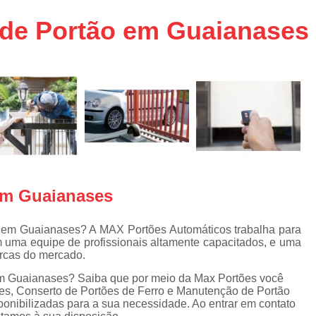
aço
Conserto de Portões em SP
 de Portão em Guaianases
aço
Empresa de Conserto de Portõ
a
Conserto de Portão Automático 
e
Conserto de Portão de Ferro
Conserto de Portão Eletrônico em 
tica
Conserto de Portão em Sp
Conserto de Portão Residencial
Conserto para Portões
Empres
 em Guaianases
Instalação de Portão
I
Instalação de Portão Automático Bas
o em Guaianases? A MAX Portões Automáticos trabalha para
 uma equipe de profissionais altamente capacitados, e uma
Instalação de Port
rcas do mercado.
Instalação de Portão Eletrônico em São P
 em Guaianases? Saiba que por meio da Max Portões você
es, Conserto de Portões de Ferro e Manutenção de Portão
Instalar Portão Automático
I
ponibilizadas para a sua necessidade. Ao entrar em contato