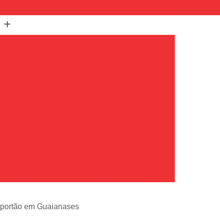
(11) 99350-3154
(11) 96217-7263
Assistência Técnica de Portão de Correr
Assistência Técnica de Portão em São Paulo
Assistência Técnica de Portões Basculantes
em
Assistência Técnica de Portões Industriais
Assistência Técnica Portão Automático
m
Assistência Técnica Portão Deslizante
Empresa de Assistência Técnica de Portão
o
Conserto de Placa de Portão Eletrônico
de Portões
Conserto de Portões Automáticos
io
Conserto de Portões de Ferro
e portão em Guaianases
Conserto de Portões em São Paulo