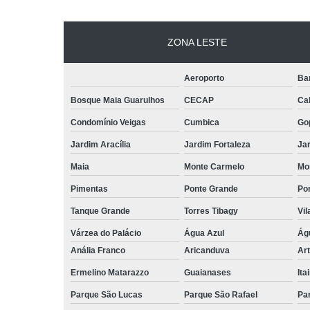
ZONA LESTE
Aeroporto
Ba
Bosque Maia Guarulhos
CECAP
Ca
Condomínio Veigas
Cumbica
Go
Jardim Aracília
Jardim Fortaleza
Jar
Maia
Monte Carmelo
Mo
Pimentas
Ponte Grande
Por
Tanque Grande
Torres Tibagy
Vil
Várzea do Palácio
Água Azul
Ág
Anália Franco
Aricanduva
Art
Ermelino Matarazzo
Guaianases
Ita
Parque São Lucas
Parque São Rafael
Pa