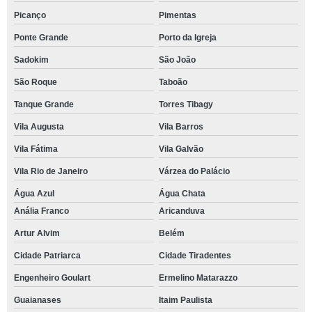
Picanço
Pimentas
Ponte Grande
Porto da Igreja
Sadokim
São João
São Roque
Taboão
Tanque Grande
Torres Tibagy
Vila Augusta
Vila Barros
Vila Fátima
Vila Galvão
Vila Rio de Janeiro
Várzea do Palácio
Água Azul
Água Chata
Anália Franco
Aricanduva
Artur Alvim
Belém
Cidade Patriarca
Cidade Tiradentes
Engenheiro Goulart
Ermelino Matarazzo
Guaianases
Itaim Paulista