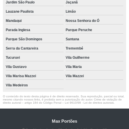
Jardim São Paulo
Jaçanã
Lauzane Paulista
Limão
Mandaqui
Nossa Senhora do Ó
Parada Inglesa
Parque Peruche
Parque São Domingos
Santana
Serra da Cantareira
Tremembé
Tucuruvi
Vila Guilherme
Vila Gustavo
Vila Maria
Vila Marisa Mazzei
Vila Mazzei
Vila Medeiros
O conteúdo do texto desta página é de direito reservado. Sua reprodução, parcial ou total,
mesmo citando nossos links, é proibida sem a autorização do autor. Crime de violação de
direito autoral – artigo 184 do Código Penal –
Lei 9610/98 - Lei de direitos autorais
.
Max Portões