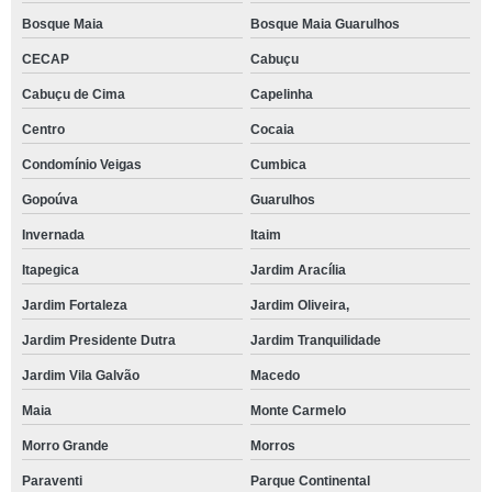
Bosque Maia
Bosque Maia Guarulhos
CECAP
Cabuçu
Cabuçu de Cima
Capelinha
Centro
Cocaia
Condomínio Veigas
Cumbica
Gopoúva
Guarulhos
Invernada
Itaim
Itapegica
Jardim Aracília
Jardim Fortaleza
Jardim Oliveira,
Jardim Presidente Dutra
Jardim Tranquilidade
Jardim Vila Galvão
Macedo
Maia
Monte Carmelo
Morro Grande
Morros
Paraventi
Parque Continental