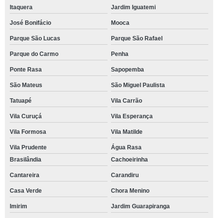
Itaquera
Jardim Iguatemi
José Bonifácio
Mooca
Parque São Lucas
Parque São Rafael
Parque do Carmo
Penha
Ponte Rasa
Sapopemba
São Mateus
São Miguel Paulista
Tatuapé
Vila Carrão
Vila Curuçá
Vila Esperança
Vila Formosa
Vila Matilde
Vila Prudente
Água Rasa
Brasilândia
Cachoeirinha
Cantareira
Carandiru
Casa Verde
Chora Menino
Imirim
Jardim Guarapiranga