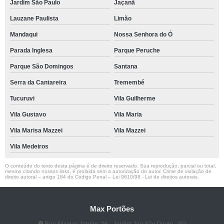
Jardim São Paulo
Jaçanã
Lauzane Paulista
Limão
Mandaqui
Nossa Senhora do Ó
Parada Inglesa
Parque Peruche
Parque São Domingos
Santana
Serra da Cantareira
Tremembé
Tucuruvi
Vila Guilherme
Vila Gustavo
Vila Maria
Vila Marisa Mazzei
Vila Mazzei
Vila Medeiros
O conteúdo do texto desta página é de direito reservado. Sua reprodução, parcial ou total,
mesmo citando nossos links, é proibida sem a autorização do autor. Crime de violação de
direito autoral – artigo 184 do Código Penal –
Lei 9610/98 - Lei de direitos autorais
.
Max Portões