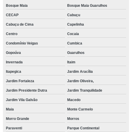
Bosque Maia
Bosque Maia Guarulhos
CECAP
Cabuçu
Cabuçu de Cima
Capelinha
Centro
Cocaia
Condomínio Veigas
Cumbica
Gopoúva
Guarulhos
Invernada
Itaim
Itapegica
Jardim Aracília
Jardim Fortaleza
Jardim Oliveira,
Jardim Presidente Dutra
Jardim Tranquilidade
Jardim Vila Galvão
Macedo
Maia
Monte Carmelo
Morro Grande
Morros
Paraventi
Parque Continental