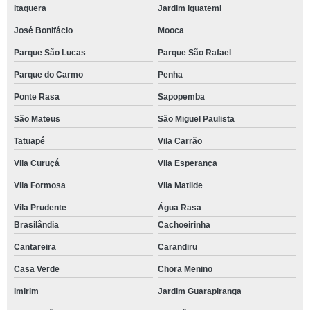
Itaquera
Jardim Iguatemi
José Bonifácio
Mooca
Parque São Lucas
Parque São Rafael
Parque do Carmo
Penha
Ponte Rasa
Sapopemba
São Mateus
São Miguel Paulista
Tatuapé
Vila Carrão
Vila Curuçá
Vila Esperança
Vila Formosa
Vila Matilde
Vila Prudente
Água Rasa
Brasilândia
Cachoeirinha
Cantareira
Carandiru
Casa Verde
Chora Menino
Imirim
Jardim Guarapiranga