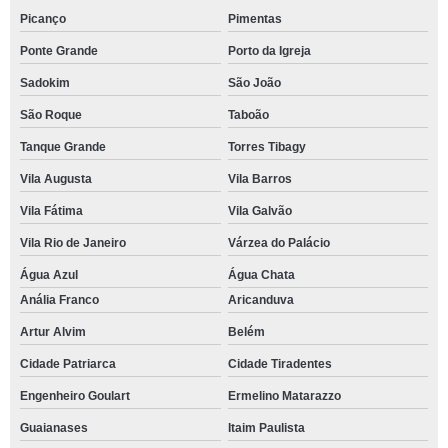
Picanço
Pimentas
Ponte Grande
Porto da Igreja
Sadokim
São João
São Roque
Taboão
Tanque Grande
Torres Tibagy
Vila Augusta
Vila Barros
Vila Fátima
Vila Galvão
Vila Rio de Janeiro
Várzea do Palácio
Água Azul
Água Chata
Anália Franco
Aricanduva
Artur Alvim
Belém
Cidade Patriarca
Cidade Tiradentes
Engenheiro Goulart
Ermelino Matarazzo
Guaianases
Itaim Paulista