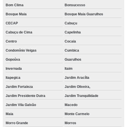
Bom Clima
Bonsucesso
Bosque Maia
Bosque Maia Guarulhos
CECAP
Cabuçu
Cabuçu de Cima
Capelinha
Centro
Cocaia
Condomínio Veigas
Cumbica
Gopoúva
Guarulhos
Invernada
Itaim
Itapegica
Jardim Aracília
Jardim Fortaleza
Jardim Oliveira,
Jardim Presidente Dutra
Jardim Tranquilidade
Jardim Vila Galvão
Macedo
Maia
Monte Carmelo
Morro Grande
Morros