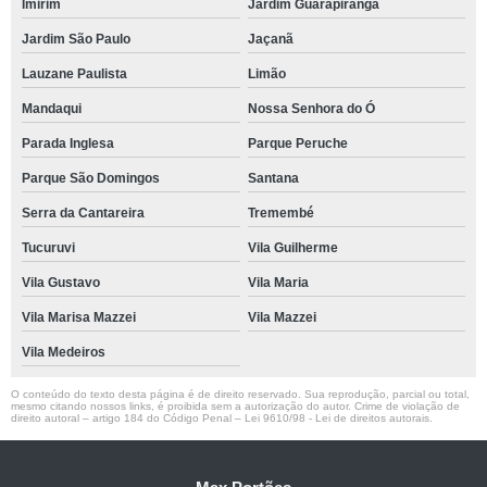
Imirim
Jardim Guarapiranga
Jardim São Paulo
Jaçanã
Lauzane Paulista
Limão
Mandaqui
Nossa Senhora do Ó
Parada Inglesa
Parque Peruche
Parque São Domingos
Santana
Serra da Cantareira
Tremembé
Tucuruvi
Vila Guilherme
Vila Gustavo
Vila Maria
Vila Marisa Mazzei
Vila Mazzei
Vila Medeiros
O conteúdo do texto desta página é de direito reservado. Sua reprodução, parcial ou total,
mesmo citando nossos links, é proibida sem a autorização do autor. Crime de violação de
direito autoral – artigo 184 do Código Penal –
Lei 9610/98 - Lei de direitos autorais
.