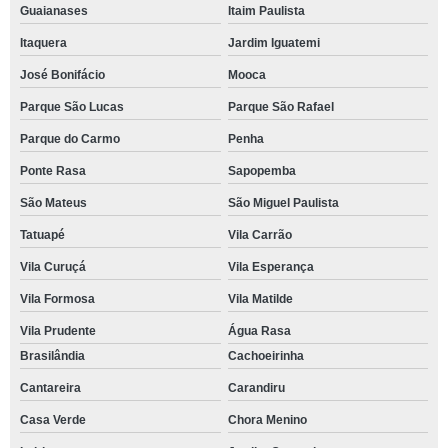
Guaianases
Itaim Paulista
Itaquera
Jardim Iguatemi
José Bonifácio
Mooca
Parque São Lucas
Parque São Rafael
Parque do Carmo
Penha
Ponte Rasa
Sapopemba
São Mateus
São Miguel Paulista
Tatuapé
Vila Carrão
Vila Curuçá
Vila Esperança
Vila Formosa
Vila Matilde
Vila Prudente
Água Rasa
Brasilândia
Cachoeirinha
Cantareira
Carandiru
Casa Verde
Chora Menino