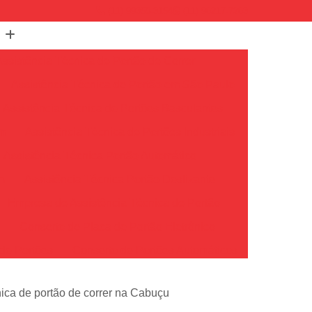
(11) 99350-3154
(11) 96217-7263
Assistência Técnica de Portão de Correr
Assistência Técnica de Portão em São Paulo
Assistência Técnica de Portões Basculantes
em
Assistência Técnica de Portões Industriais
Assistência Técnica Portão Automático
m
Assistência Técnica Portão Deslizante
Empresa de Assistência Técnica de Portão
o
Conserto de Placa de Portão Eletrônico
de Portões
Conserto de Portões Automáticos
io
Conserto de Portões de Ferro
nica de portão de correr na Cabuçu
Conserto de Portões em São Paulo