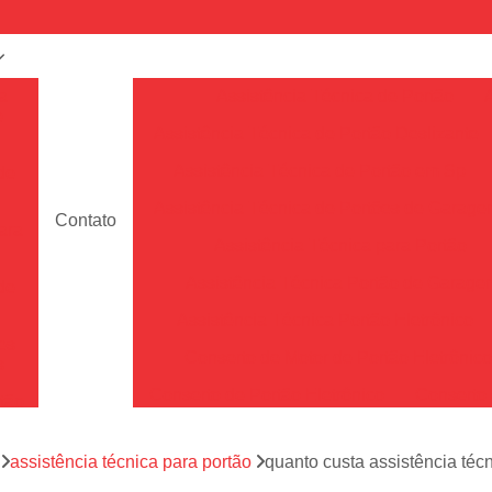
a
Assistência Técnica de Portão
e
Assistência Técnica de Portão Deslizante
Assistência Técnica de Portão em Sp
de
Assistência Técnica de Portões de Garag
Contato
ara
Assistência Técnica para Portão
Assistência Técnica Portão de Garage
de
Assistência Técnica Portão Eletrônico
es
Conserto de Motor de Portão Eletrônic
s
Conserto de Portão Eletrônico
Conserto 
tão
Conserto de Portões de Alumín
aço
a
assistência técnica para portão
quanto custa assistência téc
Conserto de Portões de Madeira