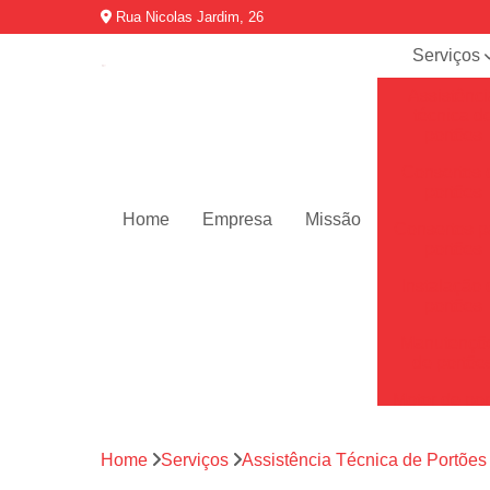
Rua Nicolas Jardim, 26
Serviços
Assistênci
técnica d
portões
Consertos 
portões
Home
Empresa
Missão
Consertos p
portões
Instalação 
portões
Manutençõ
de portõe
Motor de por
Motores de 
automátic
Home
Serviços
Assistência Técnica de Portões