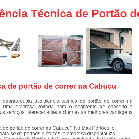
aço
Conserto de Portões em SP
ência Técnica de Portão d
aço
Empresa de Conserto de Portõ
a
Conserto de Portão Automático 
e
Conserto de Portão de Ferro
Conserto de Portão Eletrônico em 
tica
Conserto de Portão em Sp
Conserto de Portão Residencial
Conserto para Portões
Empres
ca de portão de correr na Cabuçu
Instalação de Portão
I
Instalação de Portão Automático Bas
uanto custa assistência técnica de portão de correr na
, uma empresa voltada para o segmento de conserto e
Instalação de Port
s serviços, oferecer a seus clientes as melhores vantagens
Instalação de Portão Eletrônico em São P
ca de portão de correr na Cabuçu? Na Max Portões, é
Instalar Portão Automático
I
rata-se de portões elétricos, a empresa disponibiliza