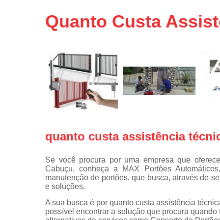
Portas de 
Quanto Custa Assist
Portas de 
automátic
Reparo d
portões
Travas
eletromagné
de portão
quanto custa assistência técni
Se você procura por uma empresa que oferece q
Cabuçu, conheça a MAX Portões Automáticos
manutenção de portões, que busca, através de seu
e soluções.
A sua busca é por quanto custa assistência técni
possível encontrar a solução que procura quando t