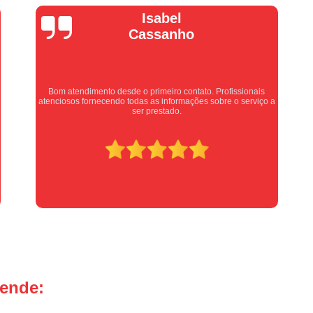
Manutenção Portão de Garage
Isabel
Manutenção Portão Eletrônico
Cassanho
Motor de Portão Basculante
Motor de P
Motor de Portão de Levantar
Motor de 
Bom atendimento desde o primeiro contato. Profissionais
Motor de Portão Eletrônico Industr
atenciosos fornecendo todas as informações sobre o serviço a
ser prestado.
Motor de Portão em Sp
Motor de P
Motor de Portão Rápido
Motor Auto
Motor de Aço Automático para Portão
Motor de Porta Aço
Mot
Motor para Porta de Aço Automátic
Motor para Porta de Enrolar Auto
Motor Porta Aço Enrolar
Motor P
tende:
Porta de Aço para Garagem
Portas d
Portas de Aço de Correr
Portas de