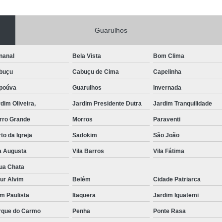
Portas de Aço Manual
Portas de Aço p
Guarulhos
Portas de Aço para Residência
Portas
Porta de Aço Automática Transvision
Po
nanal
Bela Vista
Bom Clima
Porta de Aço com Motor
P
buçu
Cabuçu de Cima
Capelinha
Porta de Aço de Enrolar Elétrica
Porta
poúva
Guarulhos
Invernada
Porta de Aço para Garagem Automática
dim Oliveira,
Jardim Presidente Dutra
Jardim Tranquilidade
Portas de Aço Automática Comercia
rro Grande
Morros
Paraventi
Portas de Aço Automáticas
to da Igreja
Sadokim
São João
Portas de Aço de Enrolar Automáti
a Augusta
Vila Barros
Vila Fátima
Portas de Aço para Banheiro Automática
ua Chata
ur Alvim
Belém
Cidade Patriarca
Empresa de Reparo de Portão
Repar
im Paulista
Itaquera
Jardim Iguatemi
Reparo de Portão de Correr
rque do Carmo
Penha
Ponte Rasa
Reparo de Portão Eletrônico