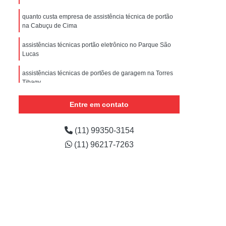
nstalar Portão Eletrônico Basculante
quanto custa empresa de assistência técnica de portão
e
Empresa de Manutenção de Portão
na Cabuçu de Cima
ões
Manutenção de Motor de Portão
assistências técnicas portão eletrônico no Parque São
Lucas
 Automático
Manutenção de Portão
e
Manutenção de Portão de Correr
assistências técnicas de portões de garagem na Torres
Tibagy
m
Manutenção de Portão Deslizante
onde encontrar assistência técnica portão eletrônico no
Entre em contato
Manutenção de Portão em São Paulo
Centro
Manutenção de Portões Automáticos
empresa de assistência técnica de portão preço na Vila
(11) 99350-3154
Marisa Mazzei
Manutenção de Portões de Condomínio
(11) 96217-7263
Manutenção de Portões de Garagem
Manutenção de Portões em São Paulo
Manutenção de Portões Industriais
Manutenção Portão Automático