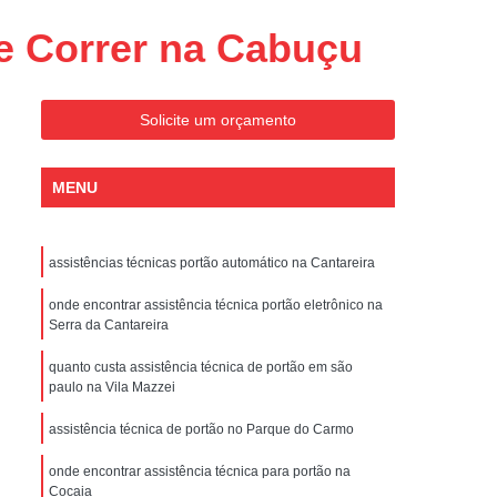
Conserto de Portões Residenciais
e Correr na Cabuçu
es
Conserto de Portão Automático
Sp
Conserto de Portão Basculante
Solicite um orçamento
Conserto de Portão de Garagem
Sp
Conserto de Portão em São Paulo
MENU
Conserto de Portão Pivotante
Conserto de Portões Basculantes
assistências técnicas portão automático na Cantareira
a de Instalação de Portão Eletrônico
onde encontrar assistência técnica portão eletrônico na
nstalação de Portão Automático
Serra da Cantareira
culante
Instalação de Portão Eletrônico
quanto custa assistência técnica de portão em são
paulo na Vila Mazzei
ão Eletrônico Basculante
aulo
Instalação de Portão Eletrônico em SP
assistência técnica de portão no Parque do Carmo
nstalar Portão Automático Deslizante
onde encontrar assistência técnica para portão na
Cocaia