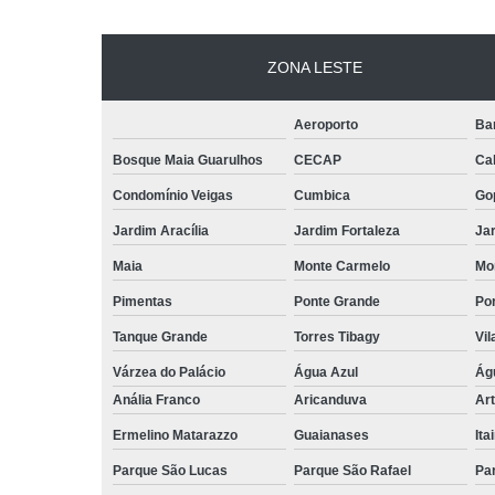
ZONA LESTE
Aeroporto
Ba
Bosque Maia Guarulhos
CECAP
Ca
Condomínio Veigas
Cumbica
Go
Jardim Aracília
Jardim Fortaleza
Jar
Maia
Monte Carmelo
Mo
Pimentas
Ponte Grande
Por
Tanque Grande
Torres Tibagy
Vil
Várzea do Palácio
Água Azul
Ág
Anália Franco
Aricanduva
Art
Ermelino Matarazzo
Guaianases
Ita
Parque São Lucas
Parque São Rafael
Pa