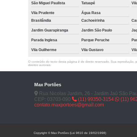
São Miguel Paulista
Tatuapé
Vil
Vila Prudente
Água Rasa
Brasilândia
Cachoeirinha
Can
Jardim Guarapiranga
Jardim São Paulo
Ja
Parada Inglesa
Parque Peruche
Pa
Vila Guilherme
Vila Gustavo
Vil
O conteúdo do texto desta página é de direito reservado. Sua reprodução, pa
direitos autorais
.
Max Portões
Rua Nicolas Jardim, 26 - Jardim Jaú São Pau
CEP: 03703-090
(11) 99350-3154
(11) 9
contato.maxportoes@gmail.com
Copyright © Max Portões (Lei 9610 de 19/02/1998)