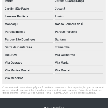
Imirim
Jardim Guarapiranga
Jardim São Paulo
Jaçanã
Lauzane Paulista
Limão
Mandaqui
Nossa Senhora do Ó
Parada Inglesa
Parque Peruche
Parque São Domingos
Santana
Serra da Cantareira
Tremembé
Tucuruvi
Vila Guilherme
Vila Gustavo
Vila Maria
Vila Marisa Mazzei
Vila Mazzei
Vila Medeiros
O conteúdo do texto desta página é de direito reservado. Sua reprodução, parcial ou total,
mesmo citando nossos links, é proibida sem a autorização do autor. Crime de violação de
direito autoral – artigo 184 do Código Penal –
Lei 9610/98 - Lei de direitos autorais
.