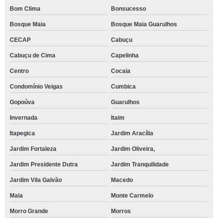
Bom Clima
Bonsucesso
Bosque Maia
Bosque Maia Guarulhos
CECAP
Cabuçu
Cabuçu de Cima
Capelinha
Centro
Cocaia
Condomínio Veigas
Cumbica
Gopoúva
Guarulhos
Invernada
Itaim
Itapegica
Jardim Aracília
Jardim Fortaleza
Jardim Oliveira,
Jardim Presidente Dutra
Jardim Tranquilidade
Jardim Vila Galvão
Macedo
Maia
Monte Carmelo
Morro Grande
Morros