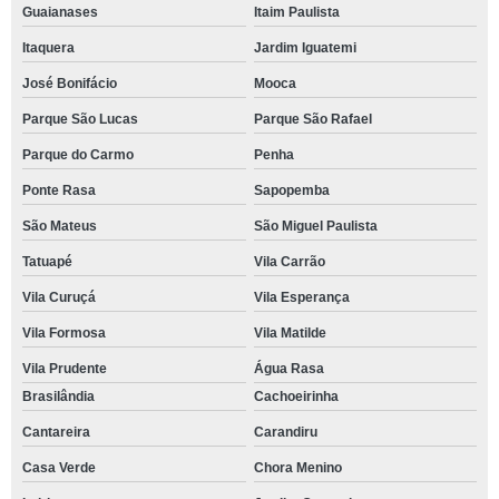
Guaianases
Itaim Paulista
Itaquera
Jardim Iguatemi
José Bonifácio
Mooca
Parque São Lucas
Parque São Rafael
Parque do Carmo
Penha
Ponte Rasa
Sapopemba
São Mateus
São Miguel Paulista
Tatuapé
Vila Carrão
Vila Curuçá
Vila Esperança
Vila Formosa
Vila Matilde
Vila Prudente
Água Rasa
Brasilândia
Cachoeirinha
Cantareira
Carandiru
Casa Verde
Chora Menino