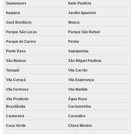
Guaianases
Itaim Paulista
Itaquera
Jardim Iguatemi
José Bonifácio
Mooca
Parque São Lucas
Parque São Rafael
Parque do Carmo
Penha
Ponte Rasa
Sapopemba
São Mateus
São Miguel Paulista
Tatuapé
Vila Carrão
Vila Curuçá
Vila Esperança
Vila Formosa
Vila Matilde
Vila Prudente
Água Rasa
Brasilândia
Cachoeirinha
Cantareira
Carandiru
Casa Verde
Chora Menino