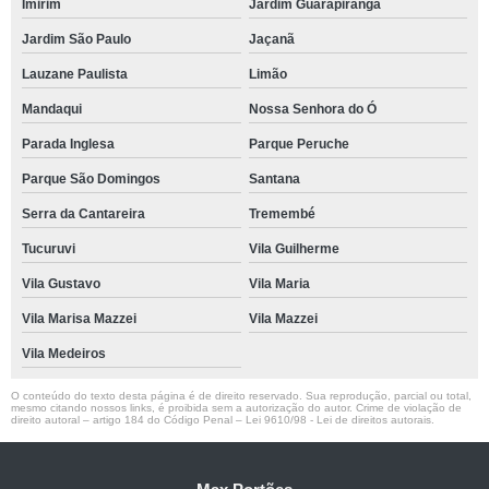
Imirim
Jardim Guarapiranga
Jardim São Paulo
Jaçanã
Lauzane Paulista
Limão
Mandaqui
Nossa Senhora do Ó
Parada Inglesa
Parque Peruche
Parque São Domingos
Santana
Serra da Cantareira
Tremembé
Tucuruvi
Vila Guilherme
Vila Gustavo
Vila Maria
Vila Marisa Mazzei
Vila Mazzei
Vila Medeiros
O conteúdo do texto desta página é de direito reservado. Sua reprodução, parcial ou total,
mesmo citando nossos links, é proibida sem a autorização do autor. Crime de violação de
direito autoral – artigo 184 do Código Penal –
Lei 9610/98 - Lei de direitos autorais
.