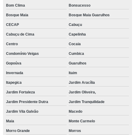
Bom Clima
Bonsucesso
Bosque Maia
Bosque Maia Guarulhos
CECAP
Cabuçu
Cabuçu de Cima
Capelinha
Centro
Cocaia
Condomínio Veigas
Cumbica
Gopoúva
Guarulhos
Invernada
Itaim
Itapegica
Jardim Aracília
Jardim Fortaleza
Jardim Oliveira,
Jardim Presidente Dutra
Jardim Tranquilidade
Jardim Vila Galvão
Macedo
Maia
Monte Carmelo
Morro Grande
Morros