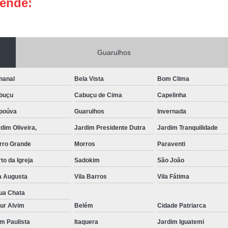
tende:
Portas de Aço Manual
Portas de Aço p
Portas de Aço para Residência
Portas
Porta de Aço Automática Transvision
Po
Guarulhos
Porta de Aço com Motor
P
nanal
Bela Vista
Bom Clima
Porta de Aço de Enrolar Elétrica
Porta
buçu
Cabuçu de Cima
Capelinha
Porta de Aço para Garagem Automática
poúva
Guarulhos
Invernada
Portas de Aço Automática Comercia
dim Oliveira,
Jardim Presidente Dutra
Jardim Tranquilidade
Portas de Aço Automáticas
rro Grande
Morros
Paraventi
Portas de Aço de Enrolar Automáti
to da Igreja
Sadokim
São João
Portas de Aço para Banheiro Automática
a Augusta
Vila Barros
Vila Fátima
Empresa de Reparo de Portão
Repar
ua Chata
Reparo de Portão de Correr
ur Alvim
Belém
Cidade Patriarca
im Paulista
Itaquera
Reparo de Portão Eletrônico
Jardim Iguatemi