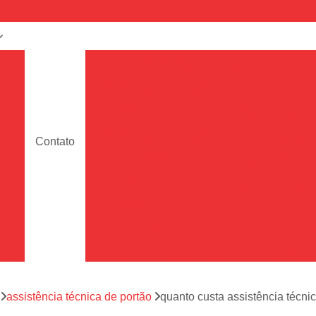
a
Assistência Técnica de Portão
e
Assistência Técnica de Portão Deslizante
Assistência Técnica de Portão em Sp
de
Assistência Técnica de Portões de Garag
Contato
ara
Assistência Técnica para Portão
Assistência Técnica Portão de Garage
de
Assistência Técnica Portão Eletrônico
es
Conserto de Motor de Portão Eletrônic
s
Conserto de Portão Eletrônico
Conserto 
tão
Conserto de Portões de Alumín
aço
a
assistência técnica de portão
quanto custa assistência técni
Conserto de Portões de Madeira