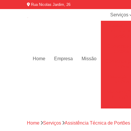
Rua Nicolas Jardim, 26
Serviços
Assistênci
técnica d
portões
Consertos 
portões
Home
Empresa
Missão
Consertos p
portões
Instalação 
portões
Manutençõ
de portõe
Motor de por
Motores de 
automátic
Home
Serviços
Assistência Técnica de Portões