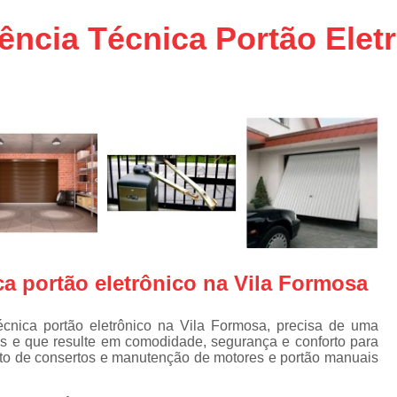
aço
Conserto de Portões em SP
ncia Técnica Portão Eletr
aço
Empresa de Conserto de Portõ
a
Conserto de Portão Automático 
e
Conserto de Portão de Ferro
Conserto de Portão Eletrônico em 
tica
Conserto de Portão em Sp
Conserto de Portão Residencial
Conserto para Portões
Empres
Instalação de Portão
I
ca portão eletrônico na Vila Formosa
Instalação de Portão Automático Bas
Instalação de Port
écnica portão eletrônico na Vila Formosa, precisa de uma
es e que resulte em comodidade, segurança e conforto para
Instalação de Portão Eletrônico em São P
to de consertos e manutenção de motores e portão manuais
Instalar Portão Automático
I