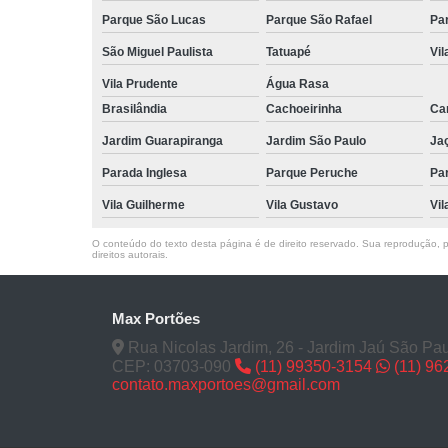
Parque São Lucas
Parque São Rafael
Pa
São Miguel Paulista
Tatuapé
Vil
Vila Prudente
Água Rasa
Brasilândia
Cachoeirinha
Can
Jardim Guarapiranga
Jardim São Paulo
Ja
Parada Inglesa
Parque Peruche
Pa
Vila Guilherme
Vila Gustavo
Vil
O conteúdo do texto desta página é de direito reservado. Sua reprodução, pa
direitos autorais
.
Max Portões
Rua Nicolas Jardim, 26 - Jardim Jaú São Pau
CEP: 03703-090
(11) 99350-3154
(11) 9
contato.maxportoes@gmail.com