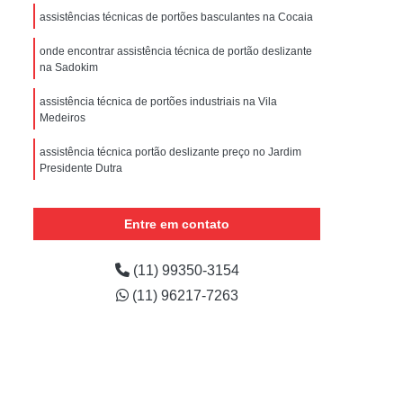
nstalar Portão Eletrônico Basculante
assistências técnicas de portões basculantes na Cocaia
e
Empresa de Manutenção de Portão
onde encontrar assistência técnica de portão deslizante
ões
Manutenção de Motor de Portão
na Sadokim
 Automático
Manutenção de Portão
assistência técnica de portões industriais na Vila
Medeiros
e
Manutenção de Portão de Correr
assistência técnica portão deslizante preço no Jardim
m
Manutenção de Portão Deslizante
Presidente Dutra
Manutenção de Portão em São Paulo
assistência técnica de portão em sp preço na Nossa
Senhora do Ó
Manutenção de Portões Automáticos
Entre em contato
Manutenção de Portões de Condomínio
assistência técnica de portão em são paulo preço no
Jardim São Paulo
(11) 99350-3154
Manutenção de Portões de Garagem
(11) 96217-7263
Manutenção de Portões em São Paulo
Manutenção de Portões Industriais
Manutenção Portão Automático