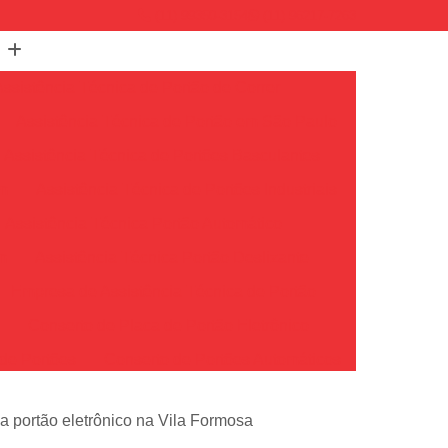
(11) 99350-3154
(11) 96217-7263
Assistência Técnica de Portão de Correr
Assistência Técnica de Portão em São Paulo
Assistência Técnica de Portões Basculantes
em
Assistência Técnica de Portões Industriais
Assistência Técnica Portão Automático
m
Assistência Técnica Portão Deslizante
Empresa de Assistência Técnica de Portão
o
Conserto de Placa de Portão Eletrônico
de Portões
Conserto de Portões Automáticos
io
Conserto de Portões de Ferro
ca portão eletrônico na Vila Formosa
Conserto de Portões em São Paulo