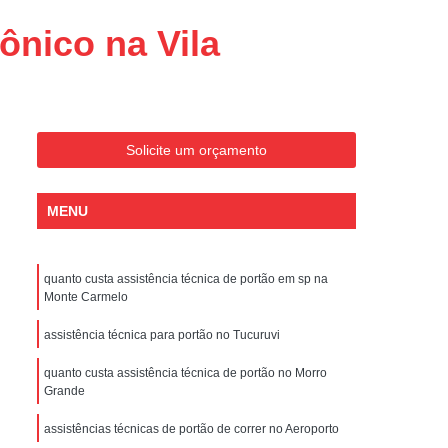
Conserto de Portões Residenciais
ônico na Vila
es
Conserto de Portão Automático
Sp
Conserto de Portão Basculante
Conserto de Portão de Garagem
Sp
Conserto de Portão em São Paulo
Solicite um orçamento
Conserto de Portão Pivotante
MENU
Conserto de Portões Basculantes
a de Instalação de Portão Eletrônico
quanto custa assistência técnica de portão em sp na
nstalação de Portão Automático
Monte Carmelo
culante
Instalação de Portão Eletrônico
assistência técnica para portão no Tucuruvi
ão Eletrônico Basculante
quanto custa assistência técnica de portão no Morro
aulo
Instalação de Portão Eletrônico em SP
Grande
nstalar Portão Automático Deslizante
assistências técnicas de portão de correr no Aeroporto