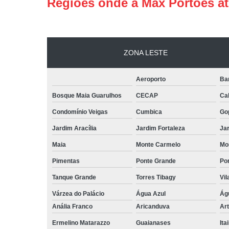
Regiões onde a Max Portões a
ZONA LESTE
Aeroporto
Ba
Bosque Maia Guarulhos
CECAP
Ca
Condomínio Veigas
Cumbica
Go
Jardim Aracília
Jardim Fortaleza
Jar
Maia
Monte Carmelo
Mo
Pimentas
Ponte Grande
Por
Tanque Grande
Torres Tibagy
Vil
Várzea do Palácio
Água Azul
Ág
Anália Franco
Aricanduva
Art
Ermelino Matarazzo
Guaianases
Ita