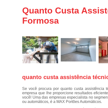
Portas de 
Quanto Custa Assistê
Portas de 
automátic
Formosa
Reparo d
portões
Travas
eletromagné
de portão
quanto custa assistência técni
Se você procura por quanto custa assistência t
empresa que lhe proporcione resultados eficient
você! Uma das empresas especialista no segmen
ou automáticos, é a MAX Portões Automáticos.