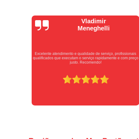
Isabel
Cassanho
ssionais
Bom atendimento desde o primeiro contato. Profissionais
com preço
atenciosos fornecendo todas as informações sobre o serviço a
ser prestado.