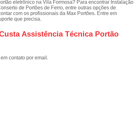
ortão eletrônico na Vila Formosa? Para encontrar Instalação
Instalar Portão Eletrônico
I
nserto de Portões de Ferro, entre outras opções de
Instalar Portão Eletrônico Deslizant
contar com os profissionais da Max Portões. Entre em
uporte que precisa.
Empresa de Manutenção de Port
Custa Assistência Técnica Portão
Manutenção de Motores de Portão
Manutenção de Portão Basculant
Manutenção de Portão de Garage
 em contato por email.
Manutenção de Portão Eletrônico
Manutenção de Portão em Sp
Manutenção de Portões Basculantes
Manutenção de Portões de Ferro
Manutenção de Portões Deslizantes
Manutenção de Portões em SP
Manutenção para Portão