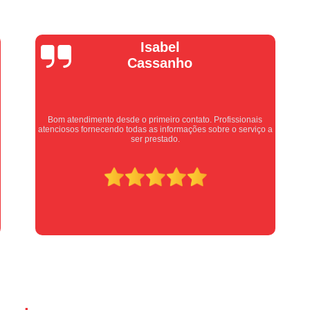
Manutenção Portão de Garage
Manutenção Portão Eletrônico
Motor de Portão Basculante
Motor de P
Vera Maria
Motor de Portão de Levantar
Motor de 
Motor de Portão Eletrônico Industr
Motor de Portão em Sp
Motor de P
Equipe nota 10, trabalho rápido com excelência , super
organizados. Super indico.
Motor de Portão Rápido
Motor Auto
Motor de Aço Automático para Portão
Motor de Porta Aço
Mot
Motor para Porta de Aço Automátic
Motor para Porta de Enrolar Auto
Motor Porta Aço Enrolar
Motor P
Porta de Aço para Garagem
Portas d
Portas de Aço de Correr
Portas de