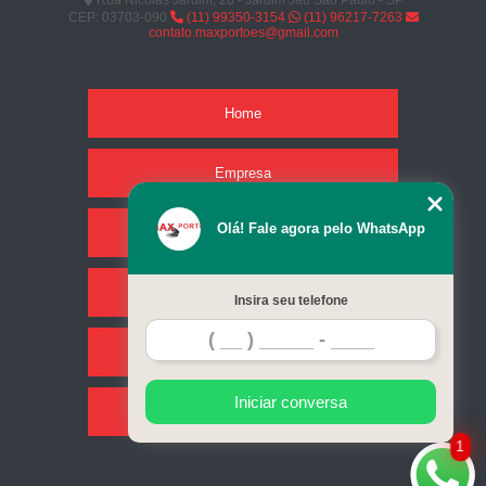
Rua Nicolas Jardim, 26 - Jardim Jaú São Paulo - SP
CEP: 03703-090
(11) 99350-3154
(11) 96217-7263
contato.maxportoes@gmail.com
Home
Empresa
Olá! Fale agora pelo WhatsApp
Missão
Serviços
Insira seu telefone
Contato
Iniciar conversa
Mapa do site
1