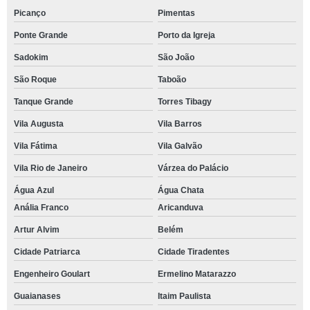
Picanço
Pimentas
Ponte Grande
Porto da Igreja
Sadokim
São João
São Roque
Taboão
Tanque Grande
Torres Tibagy
Vila Augusta
Vila Barros
Vila Fátima
Vila Galvão
Vila Rio de Janeiro
Várzea do Palácio
Água Azul
Água Chata
Anália Franco
Aricanduva
Artur Alvim
Belém
Cidade Patriarca
Cidade Tiradentes
Engenheiro Goulart
Ermelino Matarazzo
Guaianases
Itaim Paulista