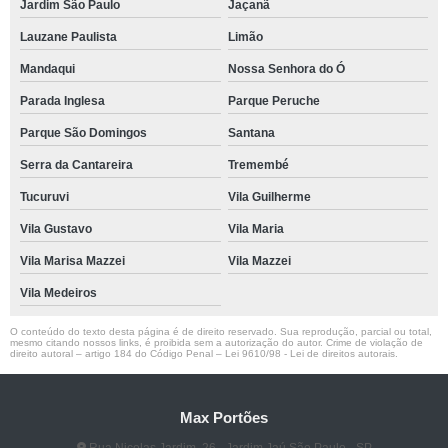
Jardim São Paulo
Jaçanã
Lauzane Paulista
Limão
Mandaqui
Nossa Senhora do Ó
Parada Inglesa
Parque Peruche
Parque São Domingos
Santana
Serra da Cantareira
Tremembé
Tucuruvi
Vila Guilherme
Vila Gustavo
Vila Maria
Vila Marisa Mazzei
Vila Mazzei
Vila Medeiros
O conteúdo do texto desta página é de direito reservado. Sua reprodução, parcial ou total,
mesmo citando nossos links, é proibida sem a autorização do autor. Crime de violação de
direito autoral – artigo 184 do Código Penal –
Lei 9610/98 - Lei de direitos autorais
.
Max Portões