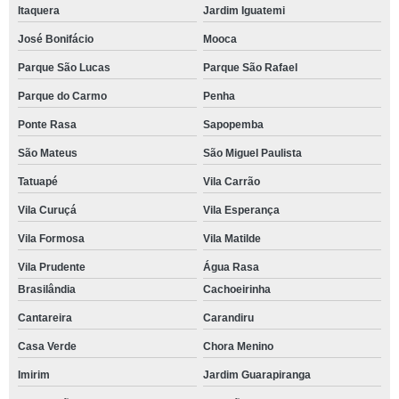
Itaquera
Jardim Iguatemi
José Bonifácio
Mooca
Parque São Lucas
Parque São Rafael
Parque do Carmo
Penha
Ponte Rasa
Sapopemba
São Mateus
São Miguel Paulista
Tatuapé
Vila Carrão
Vila Curuçá
Vila Esperança
Vila Formosa
Vila Matilde
Vila Prudente
Água Rasa
Brasilândia
Cachoeirinha
Cantareira
Carandiru
Casa Verde
Chora Menino
Imirim
Jardim Guarapiranga