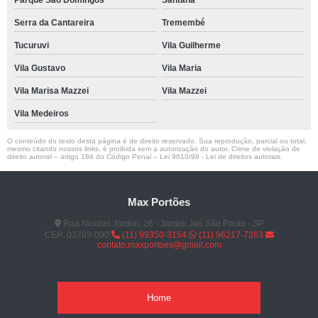
Parque São Domingos
Santana
Serra da Cantareira
Tremembé
Tucuruvi
Vila Guilherme
Vila Gustavo
Vila Maria
Vila Marisa Mazzei
Vila Mazzei
Vila Medeiros
O conteúdo do texto desta página é de direito reservado. Sua reprodução, parcial ou total,
mesmo citando nossos links, é proibida sem a autorização do autor. Crime de violação de
direito autoral – artigo 184 do Código Penal –
Lei 9610/98 - Lei de direitos autorais
.
Max Portões
Rua Nicolas Jardim, 26 - Jardim Jaú São Paulo - SP
CEP: 03703-090
(11) 99350-3154
(11) 96217-7263
contato.maxportoes@gmail.com
Home